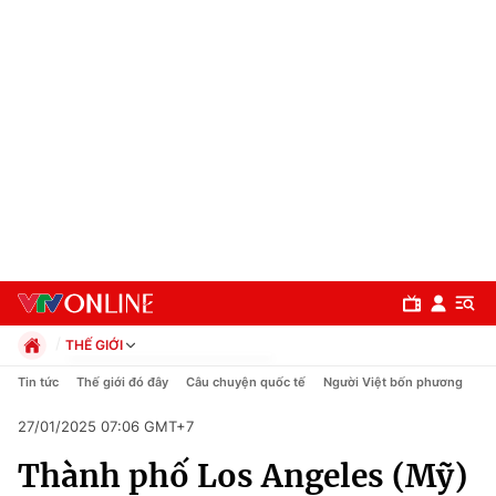
THẾ GIỚI
Chính trị
Tin tức
Thế giới đó đây
Câu chuyện quốc tế
Người Việt bốn phương
Xã hội
27/01/2025 07:06 GMT+7
Pháp luật
Chuyên mục
Kinh tế
Thành phố Los Angeles (Mỹ)
Thể thao