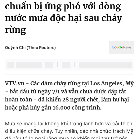
Chính trị
chuẩn bị ứng phó với dòng
Truyền hình
nước mưa độc hại sau cháy
Văn hóa - Giải trí
Xã hội
Y tế
rừng
Đời sống
Pháp luật
Công nghệ
Giáo dục
Quỳnh Chi (Theo Reuters)
Y tế
Thế giới
VTV.vn - Các đám cháy rừng tại Los Angeles, Mỹ
Tin tức
- bắt đầu từ ngày 7/1 và vẫn chưa được dập tắt
Kinh tế
Thế giới đó đây
hoàn toàn - đã khiến 28 người chết, làm hư hại
Tài chính
hoặc phá hủy gần 16.000 công trình.
Dữ liệu và đời sống
Câu chuyện quốc tế
Thị trường
Mưa sẽ mang lại không khí trong lành hơn và cải thiện
Truyền hình
Góc doanh nghiệp
điều kiện chữa cháy. Tuy nhiên, các nhà chức trách Mỹ
đã bày tỏ lo ngại rằng mưa sẽ khiến mọi thứ trở nên