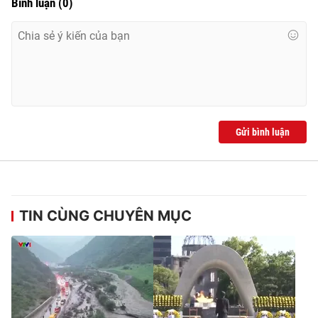
Bình luận
(
0
)
Gửi bình luận
TIN CÙNG CHUYÊN MỤC