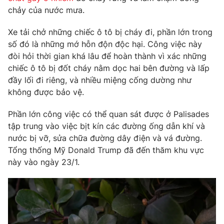
chảy của nước mưa.
Xe tải chở những chiếc ô tô bị cháy đi, phần lớn trong
số đó là những mớ hỗn độn độc hại. Công việc này
THỜI BÁO VTV
đòi hỏi thời gian khá lâu để hoàn thành vì xác những
chiếc ô tô bị đốt cháy nằm dọc hai bên đường và lấp
đầy lối đi riêng, và nhiều miệng cống dường như
không được bảo vệ.
Theo dõi báo trên
Phần lớn công việc có thể quan sát được ở Palisades
Cơ quan chủ quản:
Đài Truyền hình Việt Nam
tập trung vào việc bịt kín các đường ống dẫn khí và
nước bị vỡ, sửa chữa đường dây điện và vá đường.
Cơ quan báo chí:
Thời báo VTV
Tổng thống Mỹ Donald Trump đã đến thăm khu vực
Giấy phép hoạt động báo in và báo điện tử số 483/GP-BTTTT
này vào ngày 23/1.
cấp ngày 29/12/2023
Tổng Biên tập:
Vũ Thanh Thủy
Phó Tổng Biên tập:
Nguyễn Thị Mỹ Hạnh, Phạm Quốc Thắng,
Nguyễn Trọng Ninh
Tổng đài VTV:
024.38 355 931 - 024.38 355 932