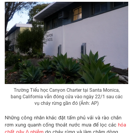
Photo
Infographic
Video
Shorts video
VTV Money
VTV Thể thao
VTV Sức khoẻ
Bất động sản
Thị trường 24h
Tấm lòng Việt
Trường Tiểu học Canyon Charter tại Santa Monica,
VTV4
Vươn mình bằng AI
bang California vẫn đóng cửa vào ngày 22/1 sau các
vụ cháy rừng gần đó (Ảnh: AP)
VTV9
VTV8
Những công nhân khác đặt tấm phủ vải và rào chắn
rơm xung quanh cống thoát nước mưa để lọc các
hóa
Liên hệ tòa soạn
English
chất gây ô nhiễm
do cháy rừng và làm chậm dòng