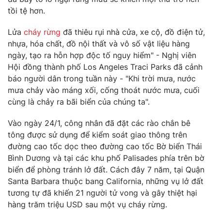
Phim VTV
Giải trí
tồi tệ hơn.
Hậu trường
Điện ảnh
Lửa
cháy rừng
đã thiêu rụi nhà cửa, xe cộ, đồ điện tử,
Đời sống
Nhân vật
nhựa, hóa chất, đồ nội thất và vô số vật liệu hàng
Âm nhạc
ngày, tạo ra hỗn hợp độc tố nguy hiểm" - Nghị viên
Du lịch
Khán giả
Giáo dục
Hội đồng thành phố Los Angeles Traci Parks đã cảnh
Sao
Làm đẹp
báo người dân trong tuần này - "Khi trời mưa, nước
Giải sao mai
Tuyển sinh
mưa chảy vào máng xối, cống thoát nước mưa, cuối
Công nghệ
Chất lượng cuộc sống
cùng là chảy ra bãi biển của chúng ta".
Học trực tuyến
Hitech Công nghệ tương lai
Giao lưu trực tuyến
Vào ngày 24/1, công nhân đã đặt các rào chắn bê
Sản phẩm
tông được sử dụng để kiểm soát giao thông trên
đường cao tốc dọc theo đường cao tốc Bờ biển Thái
Lịch phát sóng
Thị trường
Bình Dương và tại các khu phố Palisades phía trên bờ
biển để phòng tránh lở đất. Cách đây 7 năm, tại Quận
Tư vấn
Santa Barbara thuộc bang California, những vụ lở đất
Chuyên mục khác
tương tự đã khiến 21 người tử vong và gây thiệt hại
Emagazine
hàng trăm triệu USD sau một vụ cháy rừng.
Podcast