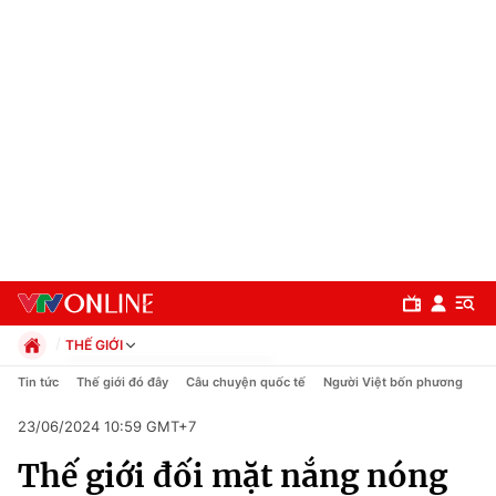
THẾ GIỚI
Chính trị
Tin tức
Thế giới đó đây
Câu chuyện quốc tế
Người Việt bốn phương
Xã hội
23/06/2024 10:59 GMT+7
Pháp luật
Chuyên mục
Kinh tế
Thế giới đối mặt nắng nóng
Thể thao