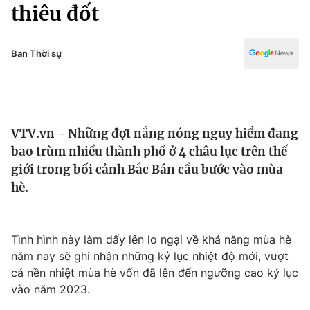
Chính trị
thiêu đốt
Truyền hình
Văn hóa - Giải trí
Xã hội
Y tế
Ban Thời sự
Đời sống
Pháp luật
Công nghệ
Giáo dục
Y tế
VTV.vn - Những đợt nắng nóng nguy hiểm đang
bao trùm nhiều thành phố ở 4 châu lục trên thế
Thế giới
giới trong bối cảnh Bắc Bán cầu bước vào mùa
hè.
Tin tức
Kinh tế
Thế giới đó đây
Tài chính
Tình hình này làm dấy lên lo ngại về khả năng mùa hè
Dữ liệu và đời sống
Câu chuyện quốc tế
năm nay sẽ ghi nhận những kỷ lục nhiệt độ mới, vượt
Thị trường
cả nền nhiệt mùa hè vốn đã lên đến ngưỡng cao kỷ lục
Truyền hình
Góc doanh nghiệp
vào năm 2023.