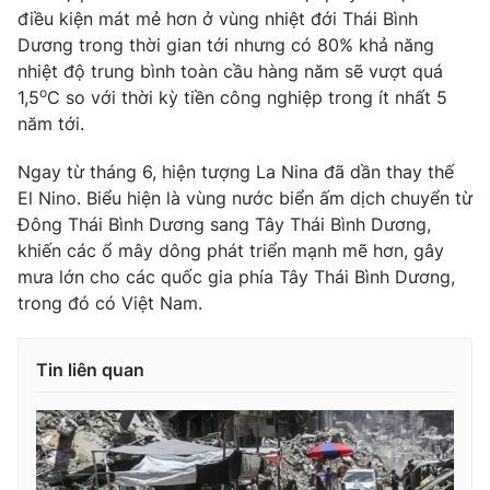
Ðiện thoại Thời báo VTV:
024.66 897 897
điều kiện mát mẻ hơn ở vùng nhiệt đới Thái Bình
Email:
toasoan@vtv.vn
Dương trong thời gian tới nhưng có 80% khả năng
nhiệt độ trung bình toàn cầu hàng năm sẽ vượt quá
Liên hệ quảng cáo:
024-7300.7108
o
1,5
C so với thời kỳ tiền công nghiệp trong ít nhất 5
năm tới.
Ngay từ tháng 6, hiện tượng La Nina đã dần thay thế
El Nino. Biểu hiện là vùng nước biển ấm dịch chuyển từ
Đông Thái Bình Dương sang Tây Thái Bình Dương,
khiến các ổ mây dông phát triển mạnh mẽ hơn, gây
mưa lớn cho các quốc gia phía Tây Thái Bình Dương,
trong đó có Việt Nam.
Tin liên quan
® Cấm sao chép dưới mọi hình thức nếu không có sự chấp
thuận bằng văn bản. Ghi rõ nguồn VTV.vn khi phát hành lại
thông tin từ website này.