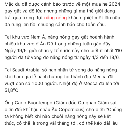
Phim VTV
Mặc dù đã được cảnh báo trước về một mùa hè 2024
Giải trí
gay gắt và đổ lửa nhưng những gì mà thế giới đang
Hậu trường
trải qua trong đợt
nắng nóng
khắc nghiệt một lần nữa
Điện ảnh
Đời sống
Nhân vật
đã rung lên hồi chuông cảnh báo cho toàn cầu.
Âm nhạc
Du lịch
Khán giả
Tại khu vực Nam Á, nắng nóng gay gắt hoành hành
Giáo dục
Sao
nhiều khu vực ở Ấn Độ trong những tuần gần đây.
Làm đẹp
Giải sao mai
Ngày 19/6, giới chức y tế nước này cho biết ít nhất 110
Tuyển sinh
Công nghệ
Chất lượng cuộc sống
người đã tử vong do nắng nóng từ ngày 1/3 đến 18/6.
Học trực tuyến
Hitech Công nghệ tương lai
Tại Saudi Arabia, số nạn nhân tử vong do nắng nóng
Giao lưu trực tuyến
khi tham gia lễ hành hương tại thánh địa Mecca đã
Sản phẩm
vượt con số 1.000 người. Nhiệt độ ở Mecca đã lên tới
Lịch phát sóng
o
Thị trường
51,8
C.
Tư vấn
Ông Carlo Buontempo (Giám đốc Cơ quan Giám sát
Chuyên mục khác
biến đổi khí hậu châu Âu Copernicus) cho biết: "Chúng
ta không biết khi nào chuỗi nắng nóng này sẽ kết
Emagazine
Podcast
thúc, có thể là trong vài tháng tới, có thể kéo dài lâu