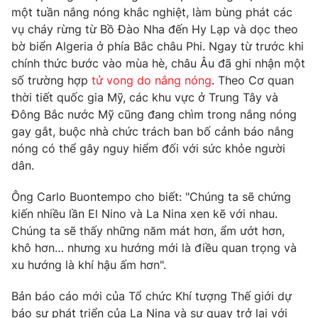
một tuần nắng nóng khắc nghiệt, làm bùng phát các
vụ cháy rừng từ Bồ Đào Nha đến Hy Lạp và dọc theo
bờ biển Algeria ở phía Bắc châu Phi. Ngay từ trước khi
chính thức bước vào mùa hè, châu Âu đã ghi nhận một
THỜI BÁO VTV
số trường hợp
tử vong do nắng nóng
. Theo Cơ quan
thời tiết quốc gia Mỹ, các khu vực ở Trung Tây và
Đông Bắc nước Mỹ cũng đang chìm trong nắng nóng
gay gắt, buộc nhà chức trách ban bố cảnh báo nắng
Theo dõi báo trên
nóng có thể gây nguy hiểm đối với sức khỏe người
dân.
Cơ quan chủ quản:
Đài Truyền hình Việt Nam
Ông Carlo Buontempo cho biết: "Chúng ta sẽ chứng
Cơ quan báo chí:
Thời báo VTV
kiến nhiều lần El Nino và La Nina xen kẽ với nhau.
Giấy phép hoạt động báo in và báo điện tử số 483/GP-BTTTT
Chúng ta sẽ thấy những năm mát hơn, ẩm ướt hơn,
cấp ngày 29/12/2023
khô hơn… nhưng xu hướng mới là điều quan trọng và
Tổng Biên tập:
Vũ Thanh Thủy
xu hướng là khí hậu ấm hơn".
Phó Tổng Biên tập:
Nguyễn Thị Mỹ Hạnh, Phạm Quốc Thắng,
Nguyễn Trọng Ninh
Bản báo cáo mới của Tổ chức Khí tượng Thế giới dự
Tổng đài VTV:
024.38 355 931 - 024.38 355 932
báo sự phát triển của La Nina và sự quay trở lại với