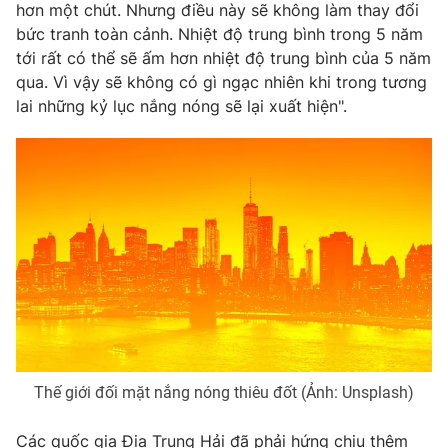
hơn một chút. Nhưng điều này sẽ không làm thay đổi
Photo
Infographic
bức tranh toàn cảnh. Nhiệt độ trung bình trong 5 năm
tới rất có thể sẽ ấm hơn nhiệt độ trung bình của 5 năm
qua. Vì vậy sẽ không có gì ngạc nhiên khi trong tương
Video
Shorts video
lai những kỷ lục nắng nóng sẽ lại xuất hiện".
VTV Money
VTV Thể thao
VTV Sức khoẻ
Bất động sản
Thị trường 24h
Tấm lòng Việt
VTV4
Vươn mình bằng AI
VTV9
VTV8
Thế giới đối mặt nắng nóng thiêu đốt (Ảnh: Unsplash)
Liên hệ tòa soạn
English
Các quốc gia Địa Trung Hải đã phải hứng chịu thêm