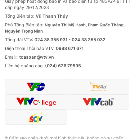
Giấy phép hoạt động báo in và báo điện tử số 483/GP-BTTTT
cấp ngày 29/12/2023
Tổng Biên tập:
Vũ Thanh Thủy
Phó Tổng Biên tập:
Nguyễn Thị Mỹ Hạnh, Phạm Quốc Thắng,
Nguyễn Trọng Ninh
Tổng đài VTV:
024.38 355 931 - 024.38 355 932
Ðiện thoại Thời báo VTV:
0988 671 671
Email:
toasoan@vtv.vn
Liên hệ quảng cáo:
(024) 626 79595
® Cấm sao chép dưới mọi hình thức nếu không có sự chấp