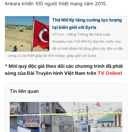
Phim VTV
Ankara khiến 100 người thiệt mạng năm 2015.
Giải trí
Hậu trường
Điện ảnh
Thổ Nhĩ Kỳ tăng cường lực lượng
Đời sống
Nhân vật
tại biên giới với Syria
Âm nhạc
VTV.vn - Hãng Thông tấn Nhà nước
Du lịch
Khán giả
Giáo dục
Sao
Anadolu của Thổ Nhĩ Kỳ đưa tin, nước này
Làm đẹp
Giải sao mai
đã cử một đoàn hộ tống gồm các đơn vị đặc
Tuyển sinh
công và xe thiết giáp tới tỉnh Hatay, giáp giới với Syria.
Công nghệ
Chất lượng cuộc sống
Học trực tuyến
* Mời quý độc giả theo dõi các chương trình đã phát
Hitech Công nghệ tương lai
sóng của Đài Truyền hình Việt Nam trên
TV Online
!
Giao lưu trực tuyến
Sản phẩm
Tin liên quan
Lịch phát sóng
Thị trường
Tư vấn
Chuyên mục khác
Emagazine
Podcast