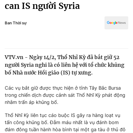
Chính trị
can IS người Syria
Truyền hình
Văn hóa - Giải trí
Xã hội
Y tế
Ban Thời sự
Đời sống
Pháp luật
Công nghệ
Giáo dục
Y tế
VTV.vn - Ngày 14/2, Thổ Nhĩ Kỳ đã bắt giữ 52
người Syria nghi là có liên hệ với tổ chức khủng
Thế giới
bố Nhà nước Hồi giáo (IS) tự xưng.
Tin tức
Kinh tế
Các vụ bắt giữ được thực hiện ở tỉnh Tây Bắc Bursa
Thế giới đó đây
trong chiến dịch được cảnh sát Thổ Nhĩ Kỳ phát động
Tài chính
nhằm trấn áp khủng bố.
Dữ liệu và đời sống
Câu chuyện quốc tế
Thị trường
Thổ Nhĩ Kỳ liên tục cáo buộc IS gây ra hàng loạt vụ
Truyền hình
tấn công khủng bố. Đẫm máu nhất là vụ đánh bom
Góc doanh nghiệp
đám đông tuần hành hòa bình tại một ga tàu ở thủ đô