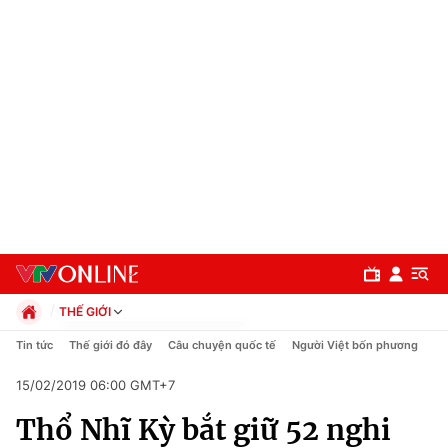
THẾ GIỚI
Chính trị
Tin tức
Thế giới đó đây
Câu chuyện quốc tế
Người Việt bốn phương
Xã hội
15/02/2019 06:00 GMT+7
Pháp luật
Chuyên mục
Kinh tế
Thổ Nhĩ Kỳ bắt giữ 52 nghi
Thể thao