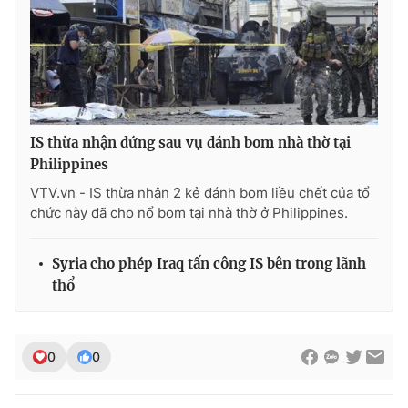
Photo
Infographic
Video
Shorts video
VTV Money
VTV Thể thao
IS thừa nhận đứng sau vụ đánh bom nhà thờ tại
Philippines
VTV Sức khoẻ
Bất động sản
VTV.vn - IS thừa nhận 2 kẻ đánh bom liều chết của tổ
chức này đã cho nổ bom tại nhà thờ ở Philippines.
Thị trường 24h
Tấm lòng Việt
Syria cho phép Iraq tấn công IS bên trong lãnh
thổ
VTV4
Vươn mình bằng AI
VTV9
VTV8
0
0
Liên hệ tòa soạn
English