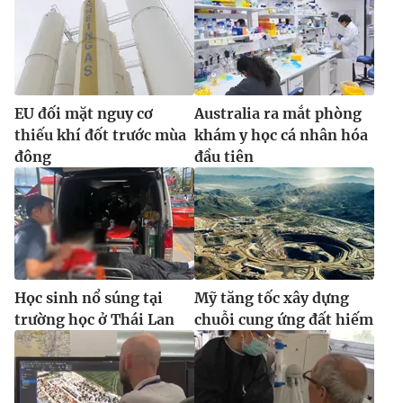
Ðiện thoại Thời báo VTV:
024.66 897 897
Email:
toasoan@vtv.vn
Liên hệ quảng cáo:
024-7300.7108
EU đối mặt nguy cơ
Australia ra mắt phòng
thiếu khí đốt trước mùa
khám y học cá nhân hóa
đông
đầu tiên
Học sinh nổ súng tại
Mỹ tăng tốc xây dựng
® Cấm sao chép dưới mọi hình thức nếu không có sự chấp
trường học ở Thái Lan
chuỗi cung ứng đất hiếm
thuận bằng văn bản. Ghi rõ nguồn VTV.vn khi phát hành lại
thông tin từ website này.