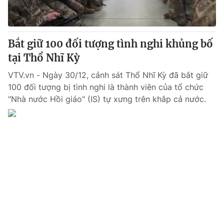
Giấy phép hoạt động báo in và báo điện tử số 483/GP-BTTTT
cấp ngày 29/12/2023
Tổng Biên tập:
Vũ Thanh Thủy
Bắt giữ 100 đối tượng tình nghi khủng bố
Phó Tổng Biên tập:
Nguyễn Thị Mỹ Hạnh, Phạm Quốc Thắng,
tại Thổ Nhĩ Kỳ
Nguyễn Trọng Ninh
Tổng đài VTV:
024.38 355 931 - 024.38 355 932
VTV.vn - Ngày 30/12, cảnh sát Thổ Nhĩ Kỳ đã bắt giữ
Ðiện thoại Thời báo VTV:
024.66 897 897
100 đối tượng bị tình nghi là thành viên của tổ chức
Email:
toasoan@vtv.vn
"Nhà nước Hồi giáo" (IS) tự xưng trên khắp cả nước.
Liên hệ quảng cáo:
024-7300.7108