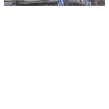
Tin mới
Video
Live
Emagazine
Trang chủ
Nổ lớn tại đám cưới ở Thủ đô Kabul,
Afghanistan
VTV.vn - Vụ nổ xảy ra vào tối 17/8 giờ địa phương.
Theo nhân chứng, có 1.200 người đã được mời tới đám
cưới, khi xảy ra vụ nổ, tình hình rất hỗn loạn và nhiều...