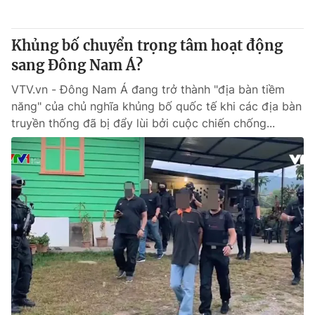
® Cấm sao chép dưới mọi hình thức nếu không có sự chấp
Khủng bố chuyển trọng tâm hoạt động
thuận bằng văn bản. Ghi rõ nguồn VTV.vn khi phát hành lại
sang Đông Nam Á?
thông tin từ website này.
VTV.vn - Đông Nam Á đang trở thành "địa bàn tiềm
năng" của chủ nghĩa khủng bố quốc tế khi các địa bàn
truyền thống đã bị đẩy lùi bởi cuộc chiến chống...