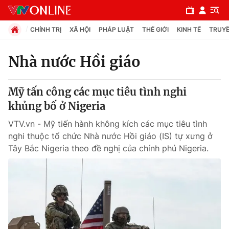
CHÍNH TRỊ
XÃ HỘI
PHÁP LUẬT
THẾ GIỚI
KINH TẾ
TRUYỀ
Nhà nước Hồi giáo
Chuyên mục
Mỹ tấn công các mục tiêu tình nghi
Chính trị
khủng bố ở Nigeria
VTV.vn - Mỹ tiến hành không kích các mục tiêu tình
Xã hội
nghi thuộc tổ chức Nhà nước Hồi giáo (IS) tự xưng ở
Tây Bắc Nigeria theo đề nghị của chính phủ Nigeria.
Pháp luật
Y tế
Thế giới