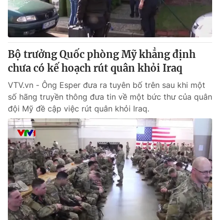
Thị trường 24h
Tấm lòng Việt
VTV4
Vươn mình bằng AI
Bộ trưởng Quốc phòng Mỹ khẳng định
VTV9
VTV8
chưa có kế hoạch rút quân khỏi Iraq
VTV.vn - Ông Esper đưa ra tuyên bố trên sau khi một
Liên hệ tòa soạn
English
số hãng truyền thông đưa tin về một bức thư của quân
đội Mỹ đề cập việc rút quân khỏi Iraq.
THỜI BÁO VTV
Theo dõi báo trên
Cơ quan chủ quản:
Đài Truyền hình Việt Nam
Cơ quan báo chí:
Thời báo VTV