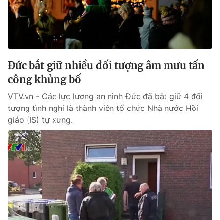
Giao lưu trực tuyến
Sản phẩm
Lịch phát sóng
Thị trường
Tư vấn
Đức bắt giữ nhiều đối tượng âm mưu tấn
Chuyên mục khác
công khủng bố
Emagazine
Podcast
VTV.vn - Các lực lượng an ninh Đức đã bắt giữ 4 đối
tượng tình nghi là thành viên tổ chức Nhà nước Hồi
Photo
Infographic
giáo (IS) tự xưng.
Video
Shorts video
VTV Money
VTV Thể thao
VTV Sức khoẻ
Bất động sản