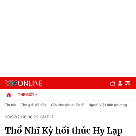
THẾ GIỚI
Chính trị
Tin tức
Thế giới đó đây
Câu chuyện quốc tế
Người Việt bốn phương
Xã hội
20/07/2016 08:22 GMT+7
Pháp luật
Chuyên mục
Kinh tế
Thổ Nhĩ Kỳ hối thúc Hy Lạp
Thể thao