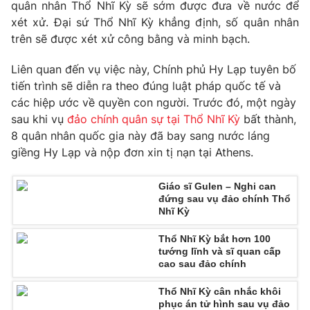
Phim VTV
quân nhân Thổ Nhĩ Kỳ sẽ sớm được đưa về nước để
Giải trí
xét xử. Đại sứ Thổ Nhĩ Kỳ khẳng định, số quân nhân
Hậu trường
trên sẽ được xét xử công bằng và minh bạch.
Điện ảnh
Đời sống
Nhân vật
Liên quan đến vụ việc này, Chính phủ Hy Lạp tuyên bố
Âm nhạc
Du lịch
tiến trình sẽ diễn ra theo đúng luật pháp quốc tế và
Khán giả
Giáo dục
Sao
các hiệp ước về quyền con người. Trước đó, một ngày
Làm đẹp
Giải sao mai
sau khi vụ
đảo chính quân sự tại Thổ Nhĩ Kỳ
bất thành,
Tuyển sinh
Công nghệ
8 quân nhân quốc gia này đã bay sang nước láng
Chất lượng cuộc sống
Học trực tuyến
giềng Hy Lạp và nộp đơn xin tị nạn tại Athens.
Hitech Công nghệ tương lai
Giao lưu trực tuyến
Giáo sĩ Gulen – Nghi can
Sản phẩm
đứng sau vụ đảo chính Thổ
Nhĩ Kỳ
Lịch phát sóng
Thị trường
Thổ Nhĩ Kỳ bắt hơn 100
Tư vấn
tướng lĩnh và sĩ quan cấp
cao sau đảo chính
Chuyên mục khác
Emagazine
Podcast
Thổ Nhĩ Kỳ cân nhắc khôi
phục án tử hình sau vụ đảo