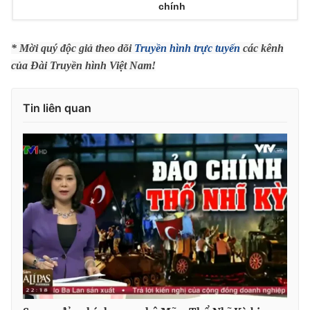
chính
Photo
Infographic
* Mời quý độc giả theo dõi
Truyền hình trực tuyến
các kênh
Video
Shorts video
của Đài Truyền hình Việt Nam!
VTV Money
VTV Thể thao
Tin liên quan
VTV Sức khoẻ
Bất động sản
Thị trường 24h
Tấm lòng Việt
VTV4
Vươn mình bằng AI
VTV9
VTV8
Liên hệ tòa soạn
English