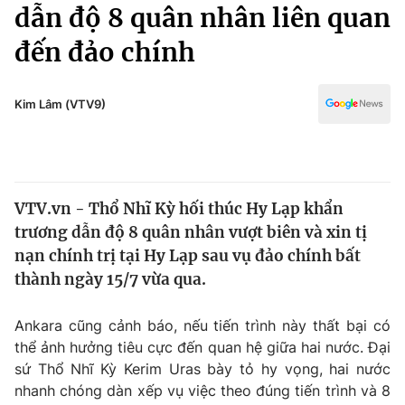
Chính trị
dẫn độ 8 quân nhân liên quan
Truyền hình
đến đảo chính
Văn hóa - Giải trí
Xã hội
Y tế
Đời sống
Kim Lâm (VTV9)
Pháp luật
Công nghệ
Giáo dục
Y tế
VTV.vn - Thổ Nhĩ Kỳ hối thúc Hy Lạp khẩn
Thế giới
trương dẫn độ 8 quân nhân vượt biên và xin tị
Tin tức
nạn chính trị tại Hy Lạp sau vụ đảo chính bất
Kinh tế
thành ngày 15/7 vừa qua.
Thế giới đó đây
Tài chính
Dữ liệu và đời sống
Câu chuyện quốc tế
Ankara cũng cảnh báo, nếu tiến trình này thất bại có
Thị trường
thể ảnh hưởng tiêu cực đến quan hệ giữa hai nước. Đại
sứ Thổ Nhĩ Kỳ Kerim Uras bày tỏ hy vọng, hai nước
Truyền hình
Góc doanh nghiệp
nhanh chóng dàn xếp vụ việc theo đúng tiến trình và 8