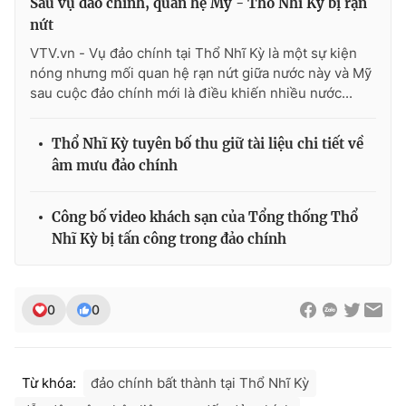
Sau vụ đảo chính, quan hệ Mỹ - Thổ Nhĩ Kỳ bị rạn
nứt
VTV.vn - Vụ đảo chính tại Thổ Nhĩ Kỳ là một sự kiện
nóng nhưng mối quan hệ rạn nứt giữa nước này và Mỹ
THỜI BÁO VTV
sau cuộc đảo chính mới là điều khiến nhiều nước...
Thổ Nhĩ Kỳ tuyên bố thu giữ tài liệu chi tiết về
âm mưu đảo chính
Theo dõi báo trên
Công bố video khách sạn của Tổng thống Thổ
Cơ quan chủ quản:
Đài Truyền hình Việt Nam
Nhĩ Kỳ bị tấn công trong đảo chính
Cơ quan báo chí:
Thời báo VTV
Giấy phép hoạt động báo in và báo điện tử số 483/GP-BTTTT
cấp ngày 29/12/2023
0
0
Tổng Biên tập:
Vũ Thanh Thủy
Phó Tổng Biên tập:
Nguyễn Thị Mỹ Hạnh, Phạm Quốc Thắng,
Nguyễn Trọng Ninh
Từ khóa:
đảo chính bất thành tại Thổ Nhĩ Kỳ
Tổng đài VTV:
024.38 355 931 - 024.38 355 932