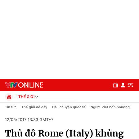
THẾ GIỚI
Chính trị
Tin tức
Thế giới đó đây
Câu chuyện quốc tế
Người Việt bốn phương
Xã hội
12/05/2017 13:33 GMT+7
Pháp luật
Chuyên mục
Kinh tế
Thủ đô Rome (Italy) khủng
Thể thao