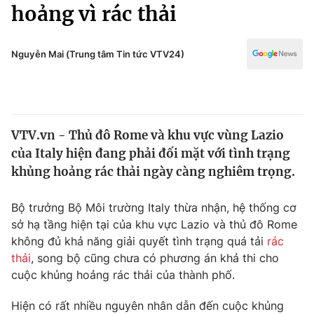
Chính trị
hoảng vì rác thải
Truyền hình
Văn hóa - Giải trí
Xã hội
Y tế
Nguyễn Mai (Trung tâm Tin tức VTV24)
Đời sống
Pháp luật
Công nghệ
Giáo dục
Y tế
VTV.vn - Thủ đô Rome và khu vực vùng Lazio
của Italy hiện đang phải đối mặt với tình trạng
Thế giới
khủng hoảng rác thải ngày càng nghiêm trọng.
Tin tức
Kinh tế
Bộ trưởng Bộ Môi trường Italy thừa nhận, hệ thống cơ
Thế giới đó đây
sở hạ tầng hiện tại của khu vực Lazio và thủ đô Rome
Tài chính
không đủ khả năng giải quyết tình trạng quá tải
rác
Dữ liệu và đời sống
Câu chuyện quốc tế
thải
, song bộ cũng chưa có phương án khả thi cho
Thị trường
cuộc khủng hoảng rác thải của thành phố.
Truyền hình
Góc doanh nghiệp
Hiện có rất nhiều nguyên nhân dẫn đến cuộc khủng