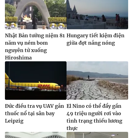
Ðiện thoại Thời báo VTV:
024.66 897 897
Email:
toasoan@vtv.vn
Liên hệ quảng cáo:
024-7300.7108
Nhật Bản tưởng niệm 81
Hungary tiết kiệm điện
năm vụ ném bom
giữa đợt nắng nóng
nguyên tử xuống
Hiroshima
Đức điều tra vụ UAV gắn
El Nino có thể đẩy gần
® Cấm sao chép dưới mọi hình thức nếu không có sự chấp
thuốc nổ tại sân bay
49 triệu người rơi vào
thuận bằng văn bản. Ghi rõ nguồn VTV.vn khi phát hành lại
thông tin từ website này.
Leipzig
tình trạng thiếu lương
thực