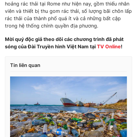
Phim VTV
hoảng rác thải tại Rome như hiện nay, gồm thiếu nhân
Giải trí
viên và thiết bị thu gom rác thải, số lượng bãi chôn lấp
Hậu trường
rác thải của thành phố quá ít và cả những bất cập
Điện ảnh
Đời sống
trong hệ thống chính quyền địa phương.
Nhân vật
Âm nhạc
Du lịch
Khán giả
Mời quý độc giả theo dõi các chương trình đã phát
Giáo dục
Sao
sóng của Đài Truyền hình Việt Nam tại
TV Online
!
Làm đẹp
Giải sao mai
Tuyển sinh
Công nghệ
Chất lượng cuộc sống
Tin liên quan
Học trực tuyến
Hitech Công nghệ tương lai
Giao lưu trực tuyến
Sản phẩm
Lịch phát sóng
Thị trường
Tư vấn
Chuyên mục khác
Emagazine
Podcast