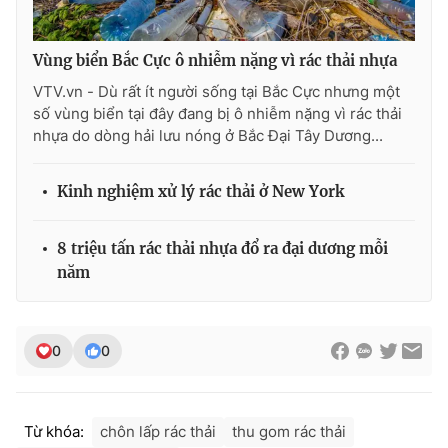
Photo
Infographic
Vùng biển Bắc Cực ô nhiễm nặng vì rác thải nhựa
Video
Shorts video
VTV.vn - Dù rất ít người sống tại Bắc Cực nhưng một
số vùng biển tại đây đang bị ô nhiễm nặng vì rác thải
nhựa do dòng hải lưu nóng ở Bắc Đại Tây Dương...
VTV Money
VTV Thể thao
Kinh nghiệm xử lý rác thải ở New York
VTV Sức khoẻ
Bất động sản
8 triệu tấn rác thải nhựa đổ ra đại dương mỗi
Thị trường 24h
Tấm lòng Việt
năm
VTV4
Vươn mình bằng AI
0
0
VTV9
VTV8
Từ khóa:
chôn lấp rác thải
thu gom rác thải
Liên hệ tòa soạn
English