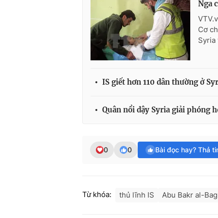
Nga c
VTV.v
Cơ ch
Syria
IS giết hơn 110 dân thường ở Syr
Quân nổi dậy Syria giải phóng h
0
0
Bài đọc hay? Thả t
Từ khóa:
thủ lĩnh IS
Abu Bakr al-Bag