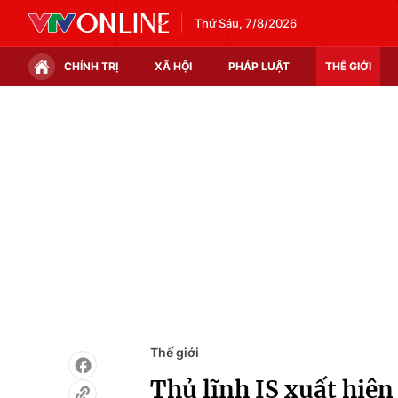
Thứ Sáu, 7/8/2026
CHÍNH TRỊ
XÃ HỘI
PHÁP LUẬT
THẾ GIỚI
Chính trị
Xã hội
Thế giới
Kinh tế
Tin tức
Tài chính
Thế giới đó đây
Thị trường
Câu chuyện quốc tế
Góc doanh nghiệp
Dữ liệu và đời sống
Thế giới
Thủ lĩnh IS xuất hiện 