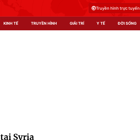
Truyền hình trực tuyến
KINH TẾ
TRUYỀN HÌNH
GIẢI TRÍ
Y TẾ
ĐỜI SỐNG
Pháp luật
Y tế
Truyền hình
Multimedia
Phim VTV
Video
Hậu trường
Shorts video
Nhân vật
Podcast
Khán giả
EMagazine
Giải sao mai
Photo
tại Syria
Infographic