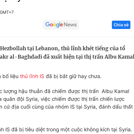
Góc ảnh
2 GMT+7
Chia sẻ
Giáo dục
Công nghệ
Tuyển sinh
Hitech Công ng
Hezbollah tại Lebanon, thủ lĩnh khét tiếng của tổ
Học trực tuyến
Sản phẩm
akr al-Baghdadi đã xuất hiện tại thị trấn Albu Kama
g
Thị trường
Tư vấn
n bố liệu
thủ lĩnh IS
đã bị bắt giữ hay chưa.
c lượng hậu thuẫn đã chiếm được thị trấn Albu Kamal
a quân đội Syria, việc chiếm được thị trấn chiến lược
ăn cứ địa cuối cùng của nhóm IS tại Syria, đánh dấu thất
nh IS đã bị tiêu diệt trong một cuộc không kích tại Syria.