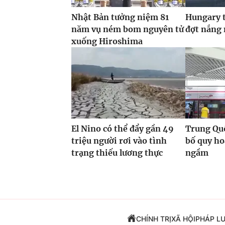
Nhật Bản tưởng niệm 81
Hungary t
năm vụ ném bom nguyên tử
đợt nắng
xuống Hiroshima
El Nino có thể đẩy gần 49
Trung Quố
triệu người rơi vào tình
bố quy h
trạng thiếu lương thực
ngầm
CHÍNH TRỊ
XÃ HỘI
PHÁP L