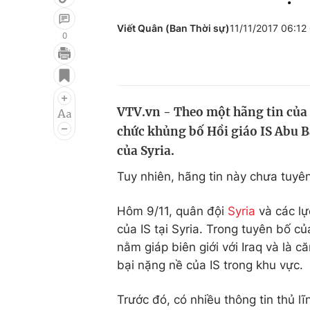
Viết Quân (Ban Thời sự)
11/11/2017 06:1
0
Giải trí
Đời sống
Điện ảnh
Du lịch
VTV.vn - Theo một hãng tin của 
Âm nhạc
Làm đẹp
chức khủng bố Hồi giáo IS Abu B
Sao
Chất lượng cuộc sốn
của Syria.
Tuy nhiên, hãng tin này chưa tuyê
Hôm 9/11, quân đội
Syria
và các lự
của IS tại Syria. Trong tuyên bố củ
nằm giáp biên giới với Iraq và là c
bại nặng nề của IS trong khu vực.
Trước đó, có nhiều thông tin thủ lĩ