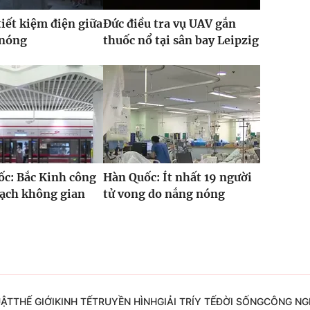
iết kiệm điện giữa
Đức điều tra vụ UAV gắn
 nóng
thuốc nổ tại sân bay Leipzig
c: Bắc Kinh công
Hàn Quốc: Ít nhất 19 người
oạch không gian
tử vong do nắng nóng
UẬT
THẾ GIỚI
KINH TẾ
TRUYỀN HÌNH
GIẢI TRÍ
Y TẾ
ĐỜI SỐNG
CÔNG NG