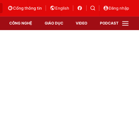
Cổng thông tin
English
Đăng nhập
CÔNG NGHỆ
GIÁO DỤC
VIDEO
PODCAST
VTV Money
VTV Thể thao
VTV Sức khoẻ
Bất động sản
Thị trường 24h
Tấm lòng Việt
Vươn mình bằng AI
VTV4
VTV8
VTV9
Lịch phát sóng
Giao lưu trực tuyến
Sự kiện