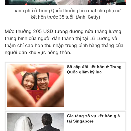
Photo
Infographic
Thành phố ở Trung Quốc thưởng tiền mặt cho phụ nữ
kết hôn trước 35 tuổi. (Ảnh: Getty)
Video
Shorts video
Mức thưởng 205 USD tương đương nửa tháng lương
trung bình của người dân thành thị tại Lữ Lương và
VTV Money
VTV Thể thao
thậm chí cao hơn thu nhập trung bình hàng tháng của
người dân khu vực nông thôn.
VTV Sức khoẻ
Bất động sản
Số cặp đôi kết hôn ở Trung
Quốc giảm kỷ lục
Thị trường 24h
Tấm lòng Việt
VTV4
Vươn mình bằng AI
VTV9
VTV8
Gia tăng số vụ kết hôn giả
tại Singapore
Liên hệ tòa soạn
English