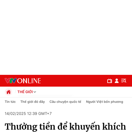
THẾ GIỚI
Chính trị
Tin tức
Thế giới đó đây
Câu chuyện quốc tế
Người Việt bốn phương
Xã hội
14/02/2025 12:39 GMT+7
Pháp luật
Chuyên mục
Kinh tế
Thưởng tiền để khuyến khích
Thể thao