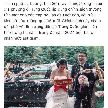
Phim VTV
Thành phố Lữ Lương, tỉnh Sơn Tây, là một trong nhiều
Giải trí
địa phương ở Trung Quốc áp dụng chính sách thưởng
Hậu trường
tiền mặt cho các cặp đôi lần đầu kết hôn, với điều
Điện ảnh
Đời sống
Nhân vật
kiện cô dâu không quá 35 tuổi. Chính sách này nhằm
Âm nhạc
đối phó với tình trạng dân số Trung Quốc giảm liên
Du lịch
Khán giả
tiếp trong ba năm, trong đó năm 2024 tiếp tục ghi
Giáo dục
Sao
nhận mức sụt giảm.
Làm đẹp
Giải sao mai
Tuyển sinh
Công nghệ
Chất lượng cuộc sống
Học trực tuyến
Hitech Công nghệ tương lai
Giao lưu trực tuyến
Sản phẩm
Lịch phát sóng
Thị trường
Tư vấn
Chuyên mục khác
Emagazine
Podcast