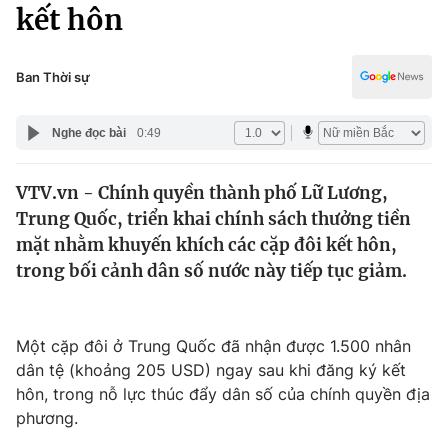
Chính trị
kết hôn
Truyền hình
Văn hóa - Giải trí
Xã hội
Y tế
Ban Thời sự
Đời sống
Pháp luật
Công nghệ
Nghe đọc bài
0:49
Giáo dục
Y tế
VTV.vn - Chính quyền thành phố Lữ Lương,
Trung Quốc, triển khai chính sách thưởng tiền
Thế giới
mặt nhằm khuyến khích các cặp đôi kết hôn,
trong bối cảnh dân số nước này tiếp tục giảm.
Tin tức
Kinh tế
Thế giới đó đây
Tài chính
Một cặp đôi ở Trung Quốc đã nhận được 1.500 nhân
Dữ liệu và đời sống
Câu chuyện quốc tế
dân tệ (khoảng 205 USD) ngay sau khi đăng ký kết
Thị trường
hôn, trong nỗ lực thúc đẩy dân số của chính quyền địa
Truyền hình
Góc doanh nghiệp
phương.