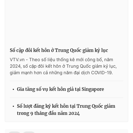
Ðiện thoại Thời báo VTV:
024.66 897 897
Email:
toasoan@vtv.vn
Liên hệ quảng cáo:
024-7300.7108
Số cặp đôi kết hôn ở Trung Quốc giảm kỷ lục
VTV.vn - Theo số liệu thống kê mới công bố, năm
2024, số cặp đôi kết hôn ở Trung Quốc giảm kỷ lục,
giảm mạnh hơn cả những năm đại dịch COVID-19.
Gia tăng số vụ kết hôn giả tại Singapore
® Cấm sao chép dưới mọi hình thức nếu không có sự chấp
Số lượt đăng ký kết hôn tại Trung Quốc giảm
thuận bằng văn bản. Ghi rõ nguồn VTV.vn khi phát hành lại
trong 9 tháng đầu năm 2024
thông tin từ website này.