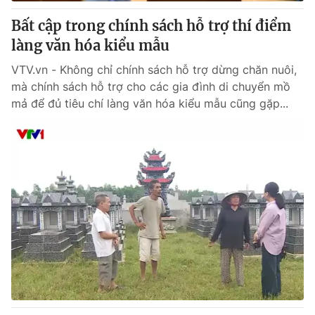
Bất cập trong chính sách hỗ trợ thí điểm
® Cấm sao chép dưới mọi hình thức nếu không có sự chấp
làng văn hóa kiểu mẫu
thuận bằng văn bản. Ghi rõ nguồn VTV.vn khi phát hành lại
thông tin từ website này.
VTV.vn - Không chỉ chính sách hỗ trợ dừng chăn nuôi,
mà chính sách hỗ trợ cho các gia đình di chuyển mồ
mả để đủ tiêu chí làng văn hóa kiểu mẫu cũng gặp...