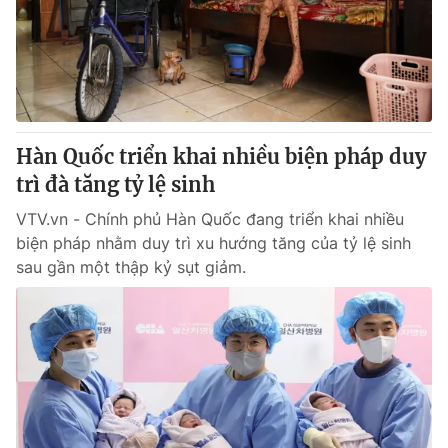
Tin tức
Kinh tế
Thế giới đó đây
Tài chính
Dữ liệu và đời sống
Câu chuyện quốc tế
Thị trường
Hàn Quốc triển khai nhiều biện pháp duy
Truyền hình
Góc doanh nghiệp
trì đà tăng tỷ lệ sinh
Phim VTV
Giải trí
VTV.vn - Chính phủ Hàn Quốc đang triển khai nhiều
Hậu trường
biện pháp nhằm duy trì xu hướng tăng của tỷ lệ sinh
Điện ảnh
sau gần một thập kỷ sụt giảm.
Đời sống
Nhân vật
Âm nhạc
Du lịch
Khán giả
Giáo dục
Sao
Làm đẹp
Giải sao mai
Tuyển sinh
Công nghệ
Chất lượng cuộc sống
Học trực tuyến
Hitech Công nghệ tương lai