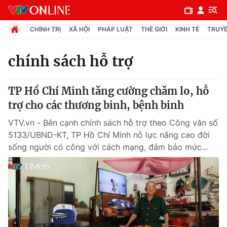
CHÍNH TRỊ
XÃ HỘI
PHÁP LUẬT
THẾ GIỚI
KINH TẾ
TRUYỀ
chính sách hỗ trợ
Chuyên mục
TP Hồ Chí Minh tăng cường chăm lo, hỗ
Chính trị
trợ cho các thương binh, bệnh binh
VTV.vn - Bên cạnh chính sách hỗ trợ theo Công văn số
Xã hội
5133/UBND-KT, TP Hồ Chí Minh nỗ lực nâng cao đời
sống người có công với cách mạng, đảm bảo mức...
Pháp luật
Y tế
Thế giới