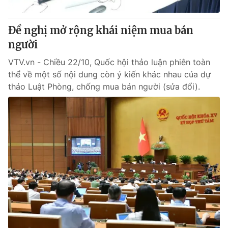
Giấy phép hoạt động báo in và báo điện tử số 483/GP-BTTTT
cấp ngày 29/12/2023
Đề nghị mở rộng khái niệm mua bán
Tổng Biên tập:
Vũ Thanh Thủy
người
Phó Tổng Biên tập:
Nguyễn Thị Mỹ Hạnh, Phạm Quốc Thắng,
Nguyễn Trọng Ninh
VTV.vn - Chiều 22/10, Quốc hội thảo luận phiên toàn
Tổng đài VTV:
024.38 355 931 - 024.38 355 932
thể về một số nội dung còn ý kiến khác nhau của dự
Ðiện thoại Thời báo VTV:
024.66 897 897
thảo Luật Phòng, chống mua bán người (sửa đổi).
Email:
toasoan@vtv.vn
Liên hệ quảng cáo:
024-7300.7108