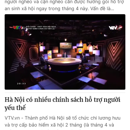
người nghèo và cận nghèo cần được hưởng gói hỗ trợ
an sinh xã hội ngay trong tháng 4 này. Vấn đề là...
Hà Nội có nhiều chính sách hỗ trợ người
yếu thế
VTV.vn - Thành phố Hà Nội sẽ tổ chức chi lương hưu
và trợ cấp bảo hiểm xã hội 2 tháng (là tháng 4 và