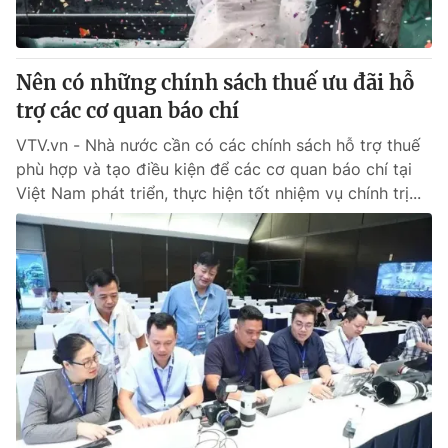
Thị trường 24h
Tấm lòng Việt
VTV4
Vươn mình bằng AI
Nên có những chính sách thuế ưu đãi hỗ
trợ các cơ quan báo chí
VTV9
VTV8
VTV.vn - Nhà nước cần có các chính sách hỗ trợ thuế
phù hợp và tạo điều kiện để các cơ quan báo chí tại
Liên hệ tòa soạn
English
Việt Nam phát triển, thực hiện tốt nhiệm vụ chính trị...
THỜI BÁO VTV
Theo dõi báo trên
Cơ quan chủ quản:
Đài Truyền hình Việt Nam
Cơ quan báo chí:
Thời báo VTV