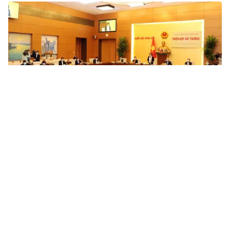
Tin mới
Video
Live
Emagazine
Trang chủ
Thành phố Hồ Chí Minh hỗ trợ hàng
ngàn tỷ đồng cho người dân
VTV.vn - Thành phố Hồ Chí Minh có khoảng 600.000
lao động bị mất việc, ngưng việc vì ảnh hưởng từ dịch
Covid-19. Địa phương đã có chính sách hỗ trợ đối...