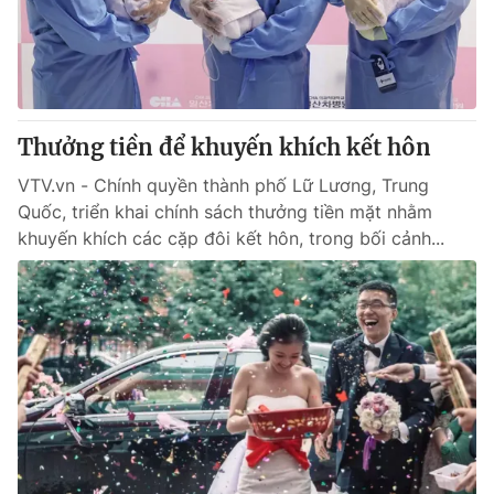
Giao lưu trực tuyến
Sản phẩm
Lịch phát sóng
Thị trường
Tư vấn
Thưởng tiền để khuyến khích kết hôn
Chuyên mục khác
Emagazine
VTV.vn - Chính quyền thành phố Lữ Lương, Trung
Podcast
Quốc, triển khai chính sách thưởng tiền mặt nhằm
khuyến khích các cặp đôi kết hôn, trong bối cảnh...
Photo
Infographic
Video
Shorts video
VTV Money
VTV Thể thao
VTV Sức khoẻ
Bất động sản