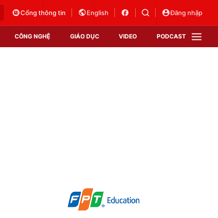
Cổng thông tin
English
Đăng nhập
CÔNG NGHỆ
GIÁO DỤC
VIDEO
PODCAST
VTV Money
VTV Thể thao
VTV Sức khoẻ
Bất động sản
Thị trường 24h
Tấm lòng Việt
Vươn mình bằng AI
VTV4
VTV8
VTV9
Lịch phát sóng
Giao lưu trực tuyến
Sự kiện