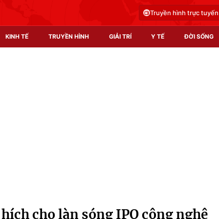
Truyền hình trực tuyến
KINH TẾ
TRUYỀN HÌNH
GIẢI TRÍ
Y TẾ
ĐỜI SỐNG
Pháp luật
Y tế
Truyền hình
Multimedia
Phim VTV
Video
Hậu trường
Shorts video
Nhân vật
Podcast
Khán giả
EMagazine
Giải sao mai
Photo
hích cho làn sóng IPO công nghệ
Infographic