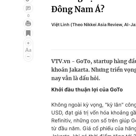
Đông Nam Á?
0
Việt Linh (Theo Nikkei Asia Review, Al-J
Giải trí
Đời sống
Điện ảnh
Du lịch
Âm nhạc
Làm đẹp
VTV.vn - GoTo, startup hàng đầu
Sao
Chất lượng cuộc sốn
khoán Jakarta. Nhưng triển vọn
nay vẫn là dấu hỏi.
Khởi đầu thuận lợi của GoTo
Không ngoài kỳ vọng, "kỳ lân" côn
USD, đạt giá trị vốn hóa khoảng gầ
Refinitiv, những con số trên giúp 
từ đầu năm. Giá cổ phiếu của hãn