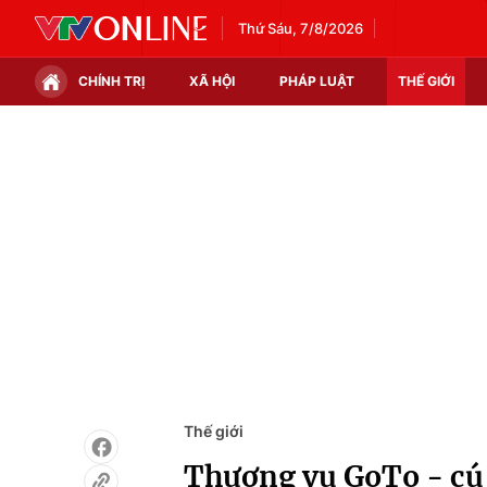
Thứ Sáu, 7/8/2026
CHÍNH TRỊ
XÃ HỘI
PHÁP LUẬT
THẾ GIỚI
Chính trị
Xã hội
Thế giới
Kinh tế
Tin tức
Tài chính
Thế giới đó đây
Thị trường
Câu chuyện quốc tế
Góc doanh nghiệp
Dữ liệu và đời sống
Thế giới
Thương vụ GoTo - cú 