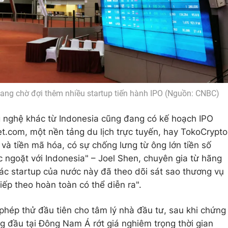
ang chờ đợi thêm nhiều startup tiến hành IPO (Nguồn: CNBC)
g nghệ khác từ Indonesia cũng đang có kế hoạch IPO
et.com, một nền tảng du lịch trực tuyến, hay TokoCrypto
và tiền mã hóa, có sự chống lưng từ ông lớn tiền số
 ngoặt với Indonesia" – Joel Shen, chuyên gia từ hãng
Các startup của nước này đã theo dõi sát sao thương vụ
iếp theo hoàn toàn có thể diễn ra".
phép thử đầu tiên cho tâm lý nhà đầu tư, sau khi chứng
g đầu tại Đông Nam Á rớt giá nghiêm trọng thời gian