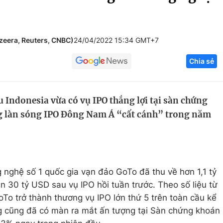
Góc ảnh
azeera, Reuters, CNBC)
24/04/2022 15:34 GMT+7
Giáo dục
Công nghệ
Chia sẻ
Tuyển sinh
Hitech Công ng
Học trực tuyến
Sản phẩm
 Indonesia vừa có vụ IPO thắng lợi tại sàn chứng
g
Thị trường
g làn sóng IPO Đông Nam Á “cất cánh” trong năm
Tư vấn
g nghệ số 1 quốc gia vạn đảo GoTo đã thu về hơn 1,1 tỷ
n 30 tỷ USD sau vụ IPO hồi tuần trước. Theo số liệu từ
GoTo trở thành thương vụ IPO lớn thứ 5 trên toàn cầu kể
g cũng đã có màn ra mắt ấn tượng tại Sàn chứng khoán