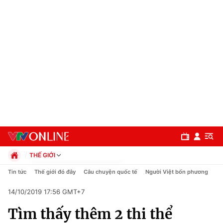
THẾ GIỚI
Chính trị
Tin tức
Thế giới đó đây
Câu chuyện quốc tế
Người Việt bốn phương
Xã hội
14/10/2019 17:56 GMT+7
Pháp luật
Chuyên mục
Kinh tế
Tìm thấy thêm 2 thi thể
Thể thao