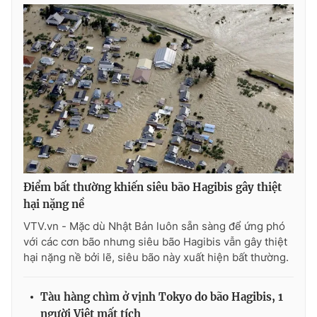
THỜI BÁO VTV
Theo dõi báo trên
Cơ quan chủ quản:
Đài Truyền hình Việt Nam
Điểm bất thường khiến siêu bão Hagibis gây thiệt
Cơ quan báo chí:
Thời báo VTV
hại nặng nề
Giấy phép hoạt động báo in và báo điện tử số 483/GP-BTTTT
VTV.vn - Mặc dù Nhật Bản luôn sẵn sàng để ứng phó
cấp ngày 29/12/2023
với các cơn bão nhưng siêu bão Hagibis vẫn gây thiệt
Tổng Biên tập:
Vũ Thanh Thủy
hại nặng nề bởi lẽ, siêu bão này xuất hiện bất thường.
Phó Tổng Biên tập:
Nguyễn Thị Mỹ Hạnh, Phạm Quốc Thắng,
Nguyễn Trọng Ninh
Tàu hàng chìm ở vịnh Tokyo do bão Hagibis, 1
Tổng đài VTV:
024.38 355 931 - 024.38 355 932
người Việt mất tích