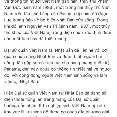
Về thông tin người Việt Nam gặp nạn, thủy thủ Phạm
Phim VTV
Giải trí
Văn Đức (sinh năm 1986), một trong hai thủy thủ Việt
Hậu trường
Nam trên tàu chở hàng của Panama bị chìm đã được
Điện ảnh
Lực lượng Bảo vệ bờ biển Nhật Bản cứu sống. Trong
Đời sống
Nhân vật
khi đó, anh Nguyễn Văn Trì (sinh năm 1987), một thủy
Âm nhạc
Du lịch
thủ khác của Việt Nam, trong diện chưa xác định được
Khán giả
Giáo dục
Sao
còn mất tích hay đã thiệt mạng.
Làm đẹp
Giải sao mai
Tuyển sinh
Đại sứ quán Việt Nam tại Nhật Bản đã liên hệ với cơ
Công nghệ
Chất lượng cuộc sống
quan chức năng Nhật Bản và được biết, ngoài hai
Học trực tuyến
Hitech Công nghệ tương lai
công dân gặp sự cố trên tàu chở hàng mang quốc kỳ
Giao lưu trực tuyến
Panama, đến nay, chưa có thông tin thiệt hại về người
Sản phẩm
đối với cộng đồng người Việt Nam sinh sống và làm
Lịch phát sóng
việc tại Nhật Bản.
Thị trường
Hiện Đại sứ quán Việt Nam tại Nhật Bản đã đăng số
Tư vấn
điện thoại nóng lên trang mạng của Đại sứ quán,
Chuyên mục khác
hướng dẫn nhóm 9 tu nghiệp sinh Việt Nam bị kẹt ở
Emagazine
Podcast
khu vực Fukushima để được cơ quan địa phương giải