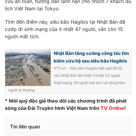
cứu an toàn, hướng dẫn lánh nạn cho nhóm 7 khách du
lịch Việt Nam tại Tokyo.
Photo
Infographic
Tính đến điểm này, siêu bão Hagibis tại Nhật Bản đã
Video
Shorts video
cướp đi sinh mạng của ít nhất 47 người, vẫn còn 15
người mất tích.
VTV Money
VTV Thể thao
Nhật Bản tăng cường công tác tìm
kiếm cứu hộ sau siêu bão Hagibis
VTV Sức khoẻ
Bất động sản
VTV.vn - Siêu bão Hagibis bất ngờ đổ bộ
vào Nhật Bản đã khiến ít nhất 33 người
Thị trường 24h
Tấm lòng Việt
thiệt mạng, 19 người mất tích và hàng trăm
người bị thương.
VTV4
Vươn mình bằng AI
* Mời quý độc giả theo dõi các chương trình đã phát
sóng của Đài Truyền hình Việt Nam trên
TV Online
!
VTV9
VTV8
Tin liên quan
Liên hệ tòa soạn
English