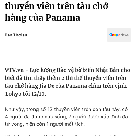
Chính trị
thuyền viên trên tàu chở
Truyền hình
hàng của Panama
Văn hóa - Giải trí
Xã hội
Y tế
Đời sống
Ban Thời sự
Pháp luật
Công nghệ
Giáo dục
Y tế
VTV.vn - Lực lượng Bảo vệ bờ biển Nhật Bản cho
Thế giới
biết đã tìm thấy thêm 2 thi thể thuyền viên trên
Tin tức
tàu chở hàng Jia De của Panama chìm trên vịnh
Kinh tế
Tokyo tối 12/10.
Thế giới đó đây
Tài chính
Dữ liệu và đời sống
Câu chuyện quốc tế
Như vậy, trong số 12 thuyền viên trên con tàu này, có
Thị trường
4 người đã được cứu sống, 7 người được xác định đã
tử vong, hiện còn 1 người mất tích.
Truyền hình
Góc doanh nghiệp