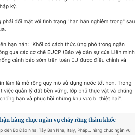
hập kỷ.
hải đối mặt với tình trạng "hạn hán nghiêm trọng" sau
ua.
đến hạn hán: "Khối có cách thức ứng phó trong ngắn
ông qua các cơ chế EUCP (Bảo vệ dân sự của Liên minh
hống cảnh báo sớm trên toàn EU được điều chỉnh và
cần làm là mở rộng quy mô sử dụng nước tốt hơn. Trong
t việc quản lý đất bền vững, lớp phủ thực vật và chúng
 chống hạn và phục hồi những khu vực bị thiệt hại".
nhận hàng chục ngàn vụ cháy rừng thảm khốc
ạp đến Bồ Đào Nha, Tây Ban Nha, Italy, Pháp… hàng chục ngàn vụ