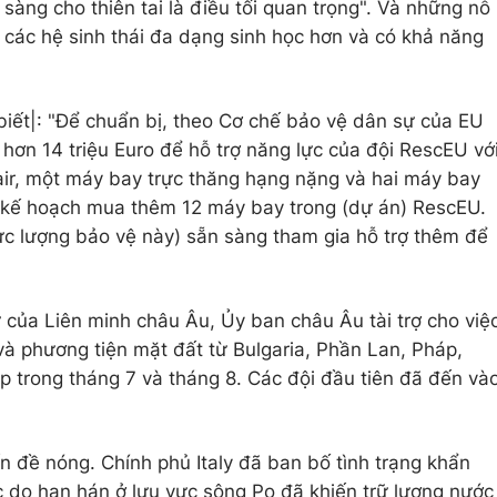
n sàng cho thiên tai là điều tối quan trọng". Và những nỗ
 các hệ sinh thái đa dạng sinh học hơn và có khả năng
iết|: "Để chuẩn bị, theo Cơ chế bảo vệ dân sự của EU
ợ hơn 14 triệu Euro để hỗ trợ năng lực của đội RescEU vớ
r, một máy bay trực thăng hạng nặng và hai máy bay
ó kế hoạch mua thêm 12 máy bay trong (dự án) RescEU.
(lực lượng bảo vệ này) sẵn sàng tham gia hỗ trợ thêm để
ử của Liên minh châu Âu, Ủy ban châu Âu tài trợ cho việ
à phương tiện mặt đất từ ​​Bulgaria, Phần Lan, Pháp,
 trong tháng 7 và tháng 8. Các đội đầu tiên đã đến và
 đề nóng. Chính phủ Italy đã ban bố tình trạng khẩn
c do hạn hán ở lưu vực sông Po đã khiến trữ lượng nước