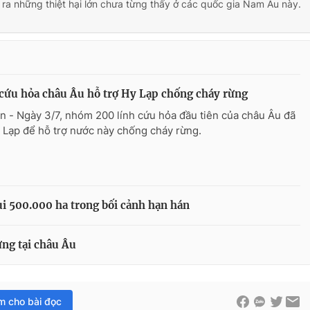
ra những thiệt hại lớn chưa từng thấy ở các quốc gia Nam Âu này.
cứu hỏa châu Âu hỗ trợ Hy Lạp chống cháy rừng
n - Ngày 3/7, nhóm 200 lính cứu hỏa đầu tiên của châu Âu đã
y Lạp để hỗ trợ nước này chống cháy rừng.
ụi 500.000 ha trong bối cảnh hạn hán
ừng tại châu Âu
im cho bài đọc