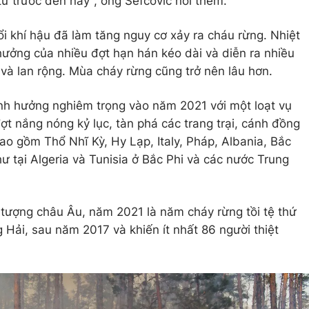
từ ​​trước đến nay", ông Šefčovič nói thêm.
ổi khí hậu đã làm tăng nguy cơ xảy ra cháu rừng. Nhiệt
ưởng của nhiều đợt hạn hán kéo dài và diễn ra nhiều
à lan rộng. Mùa cháy rừng cũng trở nên lâu hơn.
ảnh hưởng nghiêm trọng vào năm 2021 với một loạt vụ
ợt nắng nóng kỷ lục, tàn phá các trang trại, cánh đồng
ao gồm Thổ Nhĩ Kỳ, Hy Lạp, Italy, Pháp, Albania, Bắc
 tại Algeria và Tunisia ở Bắc Phi và các nước Trung
í tượng châu Âu, năm 2021 là năm cháy rừng tồi tệ thứ
 Hải, sau năm 2017 và khiến ít nhất 86 người thiệt