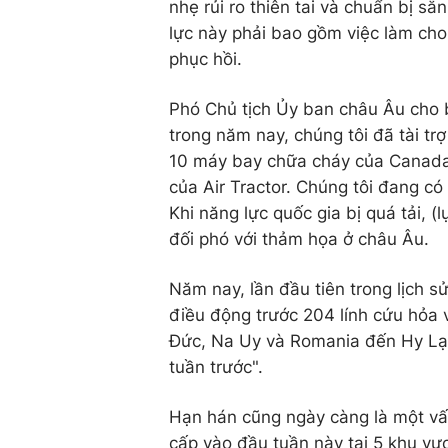
nhẹ rủi ro thiên tai và chuẩn bị sẵ
lực này phải bao gồm việc làm cho
phục hồi.
Phó Chủ tịch Ủy ban châu Âu cho b
trong năm nay, chúng tôi đã tài tr
10 máy bay chữa cháy của Canadai
của Air Tractor. Chúng tôi đang c
Khi năng lực quốc gia bị quá tải, 
đối phó với thảm họa ở châu Âu.
Năm nay, lần đầu tiên trong lịch s
điều động trước 204 lính cứu hỏa v
Đức, Na Uy và Romania đến Hy Lạp
tuần trước".
Hạn hán cũng ngày càng là một vấn
cấp vào đầu tuần này tại 5 khu vự