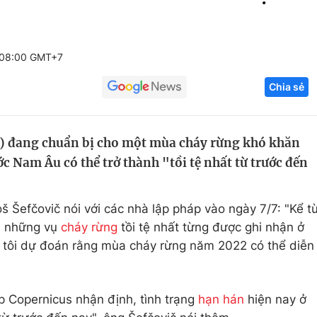
Góc ảnh
 08:00 GMT+7
Giáo dục
Công nghệ
Chia sẻ
Tuyển sinh
Hitech Công ng
Học trực tuyến
Sản phẩm
) đang chuẩn bị cho một mùa cháy rừng khó khăn
g
Thị trường
 Nam Âu có thể trở thành "tồi tệ nhất từ ​​trước đến
Tư vấn
 Šefčovič nói với các nhà lập pháp vào ngày 7/7: "Kể t
 ​​những vụ
cháy rừng
tồi tệ nhất từng được ghi nhận ở
 tôi dự đoán rằng mùa cháy rừng năm 2022 có thể diễn
p Copernicus nhận định, tình trạng
hạn hán
hiện nay ở