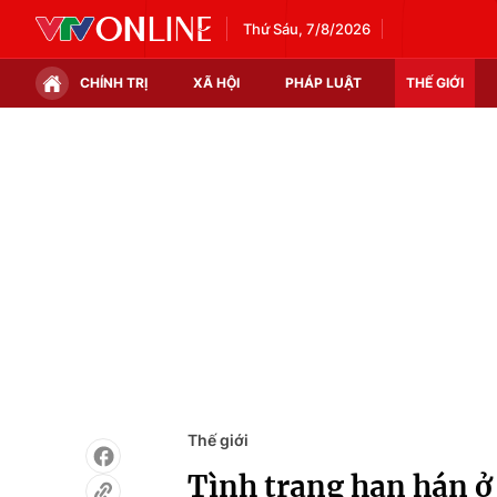
Thứ Sáu, 7/8/2026
CHÍNH TRỊ
XÃ HỘI
PHÁP LUẬT
THẾ GIỚI
Chính trị
Xã hội
Thế giới
Kinh tế
Tin tức
Tài chính
Thế giới đó đây
Thị trường
Câu chuyện quốc tế
Góc doanh nghiệp
Dữ liệu và đời sống
Thế giới
Tình trạng hạn hán ở 