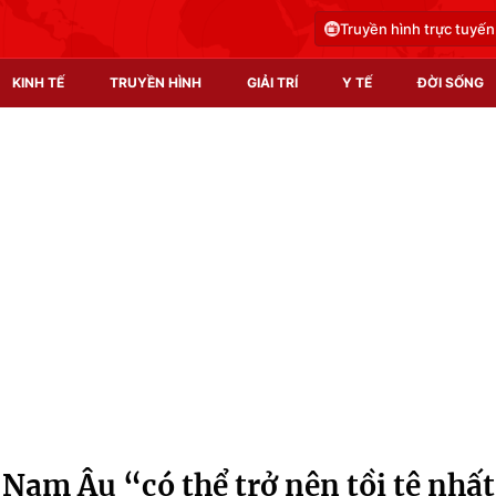
Truyền hình trực tuyến
KINH TẾ
TRUYỀN HÌNH
GIẢI TRÍ
Y TẾ
ĐỜI SỐNG
Pháp luật
Y tế
Truyền hình
Multimedia
Phim VTV
Video
Hậu trường
Shorts video
Nhân vật
Podcast
Khán giả
EMagazine
Giải sao mai
Photo
Nam Âu “có thể trở nên tồi tệ nhất
Infographic