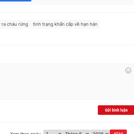
 ra cháu rừng
tình trạng khẩn cấp về hạn hán
Gửi bình luận
Xem theo ngày
XEM