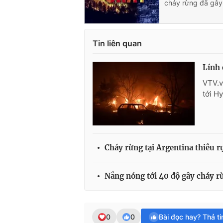
cháy rừng đã gây 
Tin liên quan
Lính 
VTV.v
tới H
Cháy rừng tại Argentina thiêu r
Nắng nóng tới 40 độ gây cháy r
0
0
Bài đọc hay? Thả t