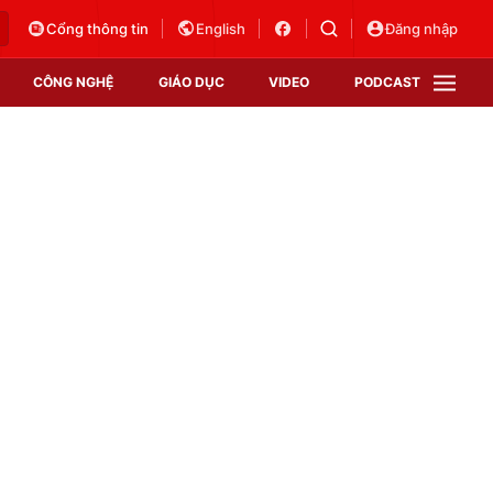
Cổng thông tin
English
Đăng nhập
CÔNG NGHỆ
GIÁO DỤC
VIDEO
PODCAST
VTV Money
VTV Thể thao
VTV Sức khoẻ
Bất động sản
Thị trường 24h
Tấm lòng Việt
Vươn mình bằng AI
VTV4
VTV8
VTV9
Lịch phát sóng
Giao lưu trực tuyến
Sự kiện