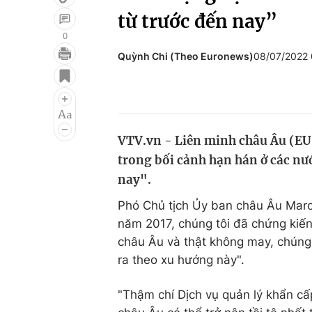
từ trước đến nay”
0
Quỳnh Chi (Theo Euronews)
08/07/2022
Giải trí
Đời sống
Điện ảnh
Du lịch
Âm nhạc
Làm đẹp
VTV.vn - Liên minh châu Âu (EU
Sao
Chất lượng cuộc sốn
trong bối cảnh hạn hán ở các nước
nay".
Phó Chủ tịch Ủy ban châu Âu Maroš
năm 2017, chúng tôi đã chứng kiến
châu Âu và thật không may, chúng
ra theo xu hướng này".
"Thậm chí Dịch vụ quản lý khẩn cấ