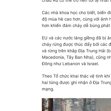
châu Âu có thể trở nên tồi tệ nhất 
Các nhà khoa học cho biết, biến đ
độ mùa hè cao hơn, cùng với ảnh h
hơn khiến đám cháy dễ bùng phát v
EU và các nước láng giềng đã bị 
cháy rừng được thúc đẩy bởi các đ
và rừng trên khắp Địa Trung Hải (b
Macedonia, Tây Ban Nha), cũng như
Đông như Lebanon và Israel.
Theo Tổ chức khai thác vệ tinh kh
hai từng được ghi nhận ở Địa Trung
mạng.