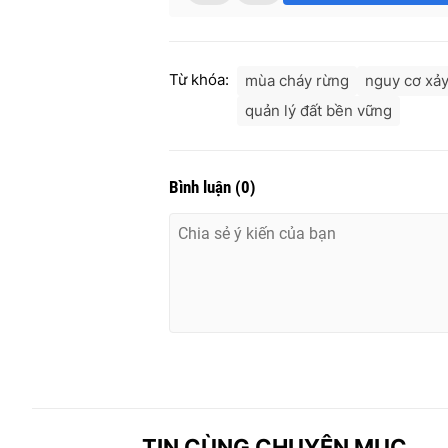
Từ khóa:
mùa cháy rừng
nguy cơ xảy
quản lý đất bền vững
Bình luận
(
0
)
TIN CÙNG CHUYÊN MỤC