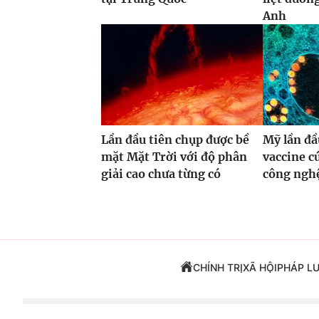
Anh
Lần đầu tiên chụp được bề
Mỹ lần đầ
mặt Mặt Trời với độ phân
vaccine 
giải cao chưa từng có
công ng
CHÍNH TRỊ
XÃ HỘI
PHÁP L