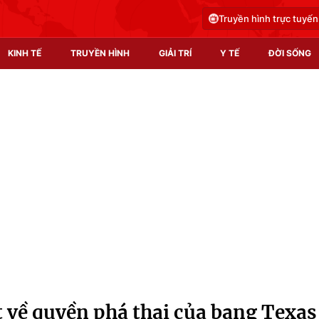
Truyền hình trực tuyến
KINH TẾ
TRUYỀN HÌNH
GIẢI TRÍ
Y TẾ
ĐỜI SỐNG
Pháp luật
Y tế
Truyền hình
Multimedia
Phim VTV
Video
Hậu trường
Shorts video
Nhân vật
Podcast
Khán giả
EMagazine
Giải sao mai
Photo
t về quyền phá thai của bang Texas
Infographic