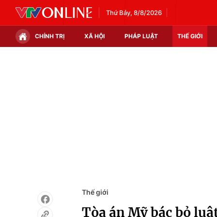
Thứ Bảy, 8/8/2026
CHÍNH TRỊ
XÃ HỘI
PHÁP LUẬT
THẾ GIỚI
Chính trị
Xã hội
Thế giới
Kinh tế
Tin tức
Tài chính
Thế giới đó đây
Thị trường
Câu chuyện quốc tế
Góc doanh nghiệp
Dữ liệu và đời sống
Thế giới
Tòa án Mỹ bác bỏ luậ