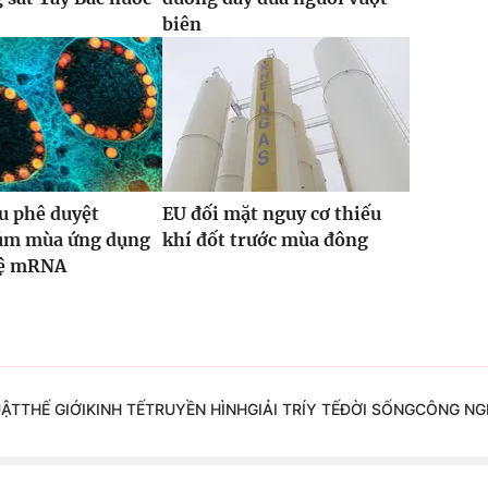
biên
u phê duyệt
EU đối mặt nguy cơ thiếu
cúm mùa ứng dụng
khí đốt trước mùa đông
hệ mRNA
UẬT
THẾ GIỚI
KINH TẾ
TRUYỀN HÌNH
GIẢI TRÍ
Y TẾ
ĐỜI SỐNG
CÔNG NG