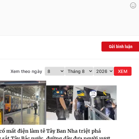
Gửi bình luận
Xem theo ngày
XEM
 cố mất điện làm tê
Tây Ban Nha triệt phá
g sắt Tây Bắc nước
đường dây đưa người vượt