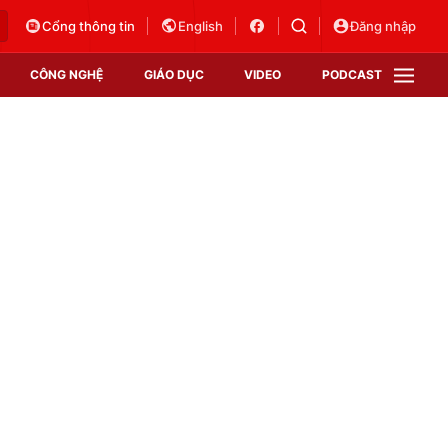
Cổng thông tin
English
Đăng nhập
CÔNG NGHỆ
GIÁO DỤC
VIDEO
PODCAST
VTV Money
VTV Thể thao
VTV Sức khoẻ
Bất động sản
Thị trường 24h
Tấm lòng Việt
Vươn mình bằng AI
VTV4
VTV8
VTV9
Lịch phát sóng
Giao lưu trực tuyến
Sự kiện