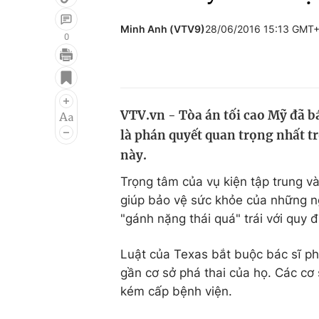
Minh Anh (VTV9)
28/06/2016 15:13 GMT
0
Giải trí
Đời sống
Điện ảnh
Du lịch
VTV.vn - Tòa án tối cao Mỹ đã bá
Âm nhạc
Làm đẹp
là phán quyết quan trọng nhất t
Sao
Chất lượng cuộc sốn
này.
Trọng tâm của vụ kiện tập trung và
giúp bảo vệ sức khỏe của những n
"gánh nặng thái quá" trái với quy
Luật của Texas bắt buộc bác sĩ ph
gần cơ sở phá thai của họ. Các cơ s
kém cấp bệnh viện.