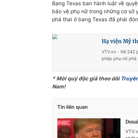
Bang Texas ban hành luật về quyề
bảo vệ phụ nữ trong những cơ sở y
phá thai ở bang Texas đã phải đó
Hạ viện Mỹ th
VTV.vn - Với 242 
phép phụ nữ phá th
* Mời quý độc giả theo dõi
Truyền
Nam!
Tin liên quan
Donal
VTV.v