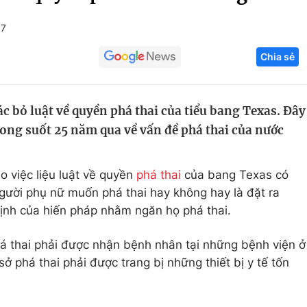
Góc ảnh
+7
Chia sẻ
Giáo dục
Công nghệ
Tuyển sinh
Hitech Công ng
c bỏ luật về quyền phá thai của tiểu bang Texas. Đây
Học trực tuyến
Sản phẩm
rong suốt 25 năm qua về vấn đề phá thai của nước
g
Thị trường
Tư vấn
o việc liệu luật về quyền
phá thai
của bang Texas có
gười phụ nữ muốn phá thai hay không hay là đặt ra
 định của hiến pháp nhằm ngăn họ phá thai.
á thai phải được nhận bệnh nhân tại những bệnh viện ở
ở phá thai phải được trang bị những thiết bị y tế tốn