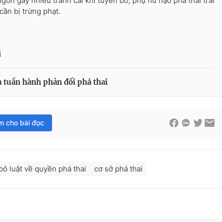
ngôn gây nhiều tranh cãi khi tuyên bố, phụ nữ nạo phá thai trái
cần bị trừng phạt.
i
 tuần hành phản đối phá thai
im cho bài đọc
bỏ luật về quyền phá thai
cơ sở phá thai