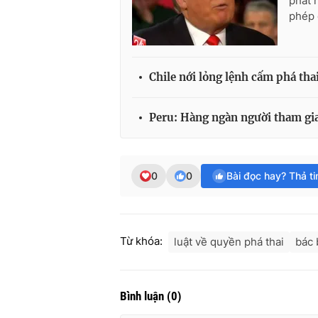
phát 
phép 
Chile nới lỏng lệnh cấm phá tha
Peru: Hàng ngàn người tham gia
0
0
Bài đọc hay? Thả t
Từ khóa:
luật về quyền phá thai
bác 
Bình luận
(
0
)