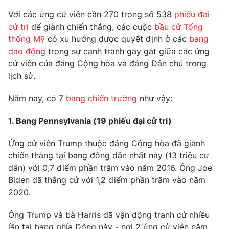
Phim VTV
Giải trí
Với các ứng cử viên cần 270 trong số 538
phiếu đại
Hậu trường
cử tri
để giành chiến thắng, các cuộc
bầu cử Tổng
Điện ảnh
thống Mỹ
có xu hướng được quyết định ở các
bang
Đời sống
Nhân vật
dao động
trong sự cạnh tranh gay gắt giữa các ứng
Âm nhạc
Du lịch
cử viên của đảng Cộng hòa và đảng Dân chủ trong
Khán giả
Giáo dục
Sao
lịch sử.
Làm đẹp
Giải sao mai
Tuyển sinh
Năm nay, có 7
bang chiến trường
như vậy:
Công nghệ
Chất lượng cuộc sống
Học trực tuyến
1. Bang Pennsylvania (19 phiếu đại cử tri)
Hitech Công nghệ tương lai
Giao lưu trực tuyến
Sản phẩm
Ứng cử viên Trump thuộc đảng Cộng hòa đã giành
chiến thắng tại bang đông dân nhất này (13 triệu cư
Lịch phát sóng
Thị trường
dân) với 0,7 điểm phần trăm vào năm 2016. Ông Joe
Biden đã thắng cử với 1,2 điểm phần trăm vào năm
Tư vấn
2020.
Chuyên mục khác
Ông Trump và bà Harris đã vận động tranh cử nhiều
Emagazine
Podcast
lần tại bang phía Đông này - nơi 2 ứng cử viên năm