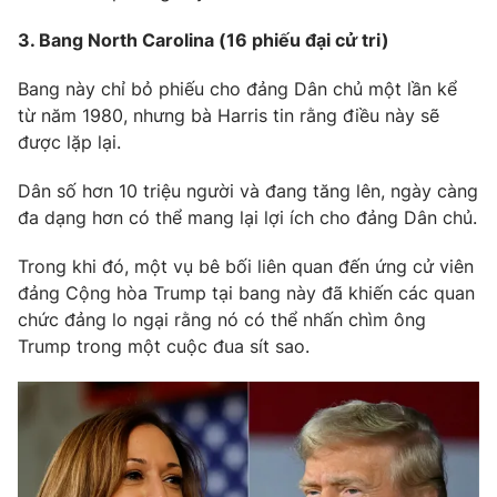
3. Bang North Carolina (16 phiếu đại cử tri)
Bang này chỉ bỏ phiếu cho đảng Dân chủ một lần kể
THỜI BÁO VTV
từ năm 1980, nhưng bà Harris tin rằng điều này sẽ
được lặp lại.
Theo dõi báo trên
Dân số hơn 10 triệu người và đang tăng lên, ngày càng
đa dạng hơn có thể mang lại lợi ích cho đảng Dân chủ.
Cơ quan chủ quản:
Đài Truyền hình Việt Nam
Trong khi đó, một vụ bê bối liên quan đến ứng cử viên
Cơ quan báo chí:
Thời báo VTV
đảng Cộng hòa Trump tại bang này đã khiến các quan
Giấy phép hoạt động báo in và báo điện tử số 483/GP-BTTTT
chức đảng lo ngại rằng nó có thể nhấn chìm ông
cấp ngày 29/12/2023
Trump trong một cuộc đua sít sao.
Tổng Biên tập:
Vũ Thanh Thủy
Phó Tổng Biên tập:
Nguyễn Thị Mỹ Hạnh, Phạm Quốc Thắng,
Nguyễn Trọng Ninh
Tổng đài VTV:
024.38 355 931 - 024.38 355 932
Ðiện thoại Thời báo VTV:
024.66 897 897