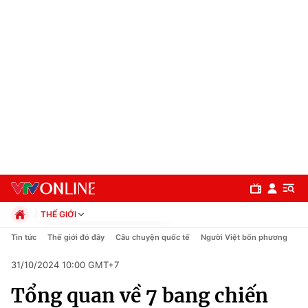
THẾ GIỚI
Chính trị
Tin tức
Thế giới đó đây
Câu chuyện quốc tế
Người Việt bốn phương
Xã hội
31/10/2024 10:00 GMT+7
Pháp luật
Chuyên mục
Kinh tế
Tổng quan về 7 bang chiến
Thể thao