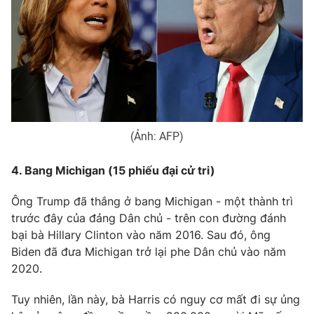
Email:
toasoan@vtv.vn
Liên hệ quảng cáo:
024-7300.7108
(Ảnh: AFP)
4. Bang Michigan (15 phiếu đại cử tri)
Ông Trump đã thắng ở bang Michigan - một thành trì
trước đây của đảng Dân chủ - trên con đường đánh
® Cấm sao chép dưới mọi hình thức nếu không có sự chấp
thuận bằng văn bản. Ghi rõ nguồn VTV.vn khi phát hành lại
bại bà Hillary Clinton vào năm 2016. Sau đó, ông
thông tin từ website này.
Biden đã đưa Michigan trở lại phe Dân chủ vào năm
2020.
Tuy nhiên, lần này, bà Harris có nguy cơ mất đi sự ủng