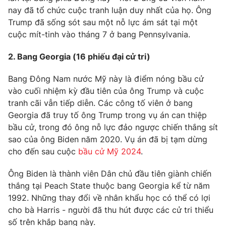
nay đã tổ chức cuộc tranh luận duy nhất của họ. Ông
Photo
Infographic
Trump đã sống sót sau một nỗ lực ám sát tại một
cuộc mít-tinh vào tháng 7 ở bang Pennsylvania.
Video
Shorts video
2. Bang Georgia (16 phiếu đại cử tri)
VTV Money
VTV Thể thao
Bang Đông Nam nước Mỹ này là điểm nóng bầu cử
vào cuối nhiệm kỳ đầu tiên của ông Trump và cuộc
tranh cãi vẫn tiếp diễn. Các công tố viên ở bang
VTV Sức khoẻ
Bất động sản
Georgia đã truy tố ông Trump trong vụ án can thiệp
bầu cử, trong đó ông nỗ lực đảo ngược chiến thắng sít
Thị trường 24h
Tấm lòng Việt
sao của ông Biden năm 2020. Vụ án đã bị tạm dừng
cho đến sau cuộc
bầu cử Mỹ 2024
.
VTV4
Vươn mình bằng AI
Ông Biden là thành viên Dân chủ đầu tiên giành chiến
thắng tại Peach State thuộc bang Georgia kể từ năm
VTV9
VTV8
1992. Những thay đổi về nhân khẩu học có thể có lợi
cho bà Harris - người đã thu hút được các cử tri thiểu
Liên hệ tòa soạn
English
số trên khắp bang này.