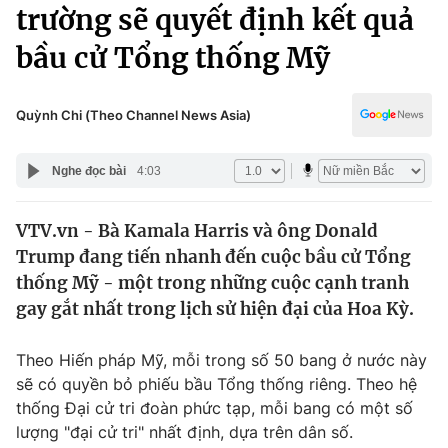
Chính trị
trường sẽ quyết định kết quả
Truyền hình
bầu cử Tổng thống Mỹ
Văn hóa - Giải trí
Xã hội
Y tế
Đời sống
Quỳnh Chi (Theo Channel News Asia)
Pháp luật
Công nghệ
Giáo dục
Nghe đọc bài
4:03
Y tế
VTV.vn - Bà Kamala Harris và ông Donald
Thế giới
Trump đang tiến nhanh đến cuộc bầu cử Tổng
Tin tức
thống Mỹ - một trong những cuộc cạnh tranh
Kinh tế
gay gắt nhất trong lịch sử hiện đại của Hoa Kỳ.
Thế giới đó đây
Tài chính
Dữ liệu và đời sống
Câu chuyện quốc tế
Theo Hiến pháp Mỹ, mỗi trong số 50 bang ở nước này
Thị trường
sẽ có quyền bỏ phiếu bầu Tổng thống riêng. Theo hệ
thống Đại cử tri đoàn phức tạp, mỗi bang có một số
Truyền hình
Góc doanh nghiệp
lượng "đại cử tri" nhất định, dựa trên dân số.