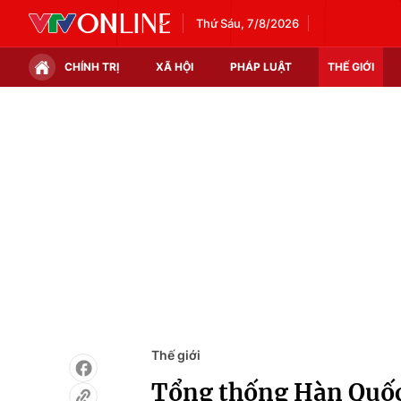
Thứ Sáu, 7/8/2026
CHÍNH TRỊ
XÃ HỘI
PHÁP LUẬT
THẾ GIỚI
Chính trị
Xã hội
Thế giới
Kinh tế
Tin tức
Tài chính
Thế giới đó đây
Thị trường
Câu chuyện quốc tế
Góc doanh nghiệp
Dữ liệu và đời sống
Thế giới
Tổng thống Hàn Quốc 