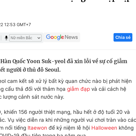
Góc ảnh
22 12:53 GMT+7
Giáo dục
Công nghệ
Chia sẻ
Tuyển sinh
Hitech Công ng
Học trực tuyến
Sản phẩm
Hàn Quốc Yoon Suk-yeol đã xin lỗi về sự cố giẫm
g
Thị trường
t người ở thủ đô Seoul.
Tư vấn
ol cam kết sẽ xử lý bất kỳ quan chức nào bị phát hiện
ng cẩu thả đối với thảm họa
giẫm đạp
và cải cách hệ
c lượng cảnh sát nước này.
 khiến 156 người thiệt mạng, hầu hết ở độ tuổi 20 và
c. Vụ việc diễn ra khi những người vui chơi tràn vào cá
êm nổi tiếng
Itaewon
để kỷ niệm lễ hội
Halloween
không
COVID-19 đầu tiên trong ba năm qua.