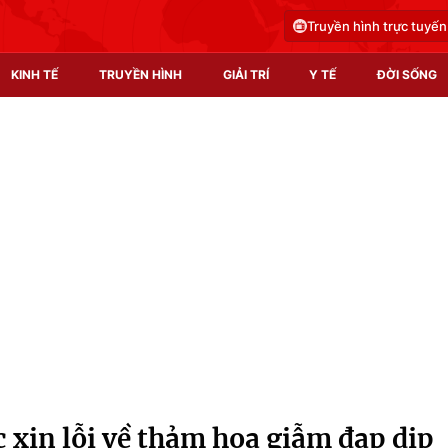
Truyền hình trực tuyến
KINH TẾ
TRUYỀN HÌNH
GIẢI TRÍ
Y TẾ
ĐỜI SỐNG
Pháp luật
Y tế
Truyền hình
Multimedia
Phim VTV
Video
Hậu trường
Shorts video
Nhân vật
Podcast
Khán giả
EMagazine
Giải sao mai
Photo
xin lỗi về thảm họa giẫm đạp dịp
Infographic