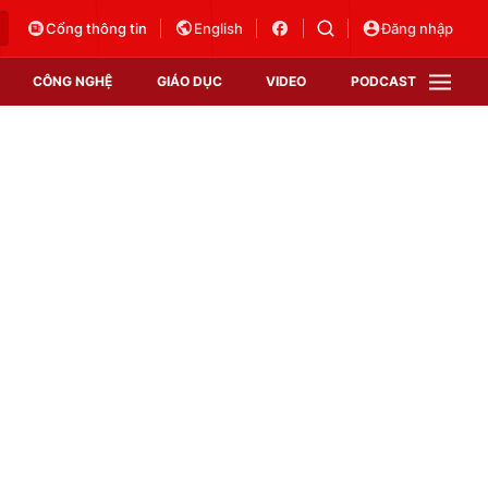
Cổng thông tin
English
Đăng nhập
CÔNG NGHỆ
GIÁO DỤC
VIDEO
PODCAST
VTV Money
VTV Thể thao
VTV Sức khoẻ
Bất động sản
Thị trường 24h
Tấm lòng Việt
Vươn mình bằng AI
VTV4
VTV8
VTV9
Lịch phát sóng
Giao lưu trực tuyến
Sự kiện