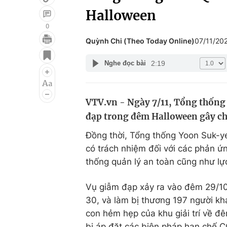
Halloween
0
Quỳnh Chi (Theo Today Online)
07/11/20
Giải trí
Đời sống
2:19
Nghe đọc bài
Điện ảnh
Du lịch
Âm nhạc
Làm đẹp
VTV.vn - Ngày 7/11, Tổng thống 
Sao
Chất lượng cuộc sốn
đạp trong đêm Halloween gây chế
Đồng thời, Tổng thống Yoon Suk-ye
có trách nhiệm đối với các phản ứ
thống quản lý an toàn cũng như lự
Vụ giẫm đạp xảy ra vào đêm 29/10,
30, và làm bị thương 197 người khá
con hẻm hẹp của khu giải trí về đ
bị áp đặt các biện pháp hạn chế 