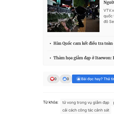
Người
VTV.v
quốc 
đô Se
Hàn Quốc cam kết điều tra toàn 
Thảm họa giẫm đạp ở Itaewon: H
0
0
Bài đọc hay? Thả t
Từ khóa:
tử vong trong vụ giẫm đạp
cải cách công tác cảnh sát