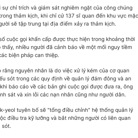
i sự chỉ trích và giám sát nghiêm ngặt của công chúng
trong thảm kịch, khi chỉ cử 137 sĩ quan đến khu vực mặ
gười sẽ tập trung tại địa điểm xảy ra thảm kịch.
số cuộc gọi khẩn cấp được thực hiện trong khoảng thời
ho thấy, nhiều người đã cảnh báo về một mối nguy tiềm
 các biện pháp can thiệp.
rằng nguyên nhân là do việc xử lý kém của cơ quan
iếu sót trong các quy định về quản lý đám đông và an
 khi báo cáo về các bản ghi cuộc gọi được đưa ra, ông
h sát và xin lỗi các nạn nhân cũng như người dân.
k-yeol tuyên bố sẽ "tổng điều chỉnh" hệ thống quản lý
ộc điều tra kỹ lưỡng và bắt những người có liên quan
 sót.