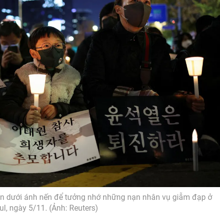
ện dưới ánh nến để tưởng nhớ những nạn nhân vụ giẫm đạp ở
ul, ngày 5/11. (Ảnh: Reuters)