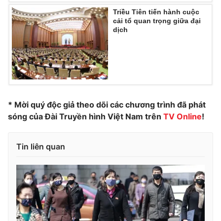
Triều Tiên tiến hành cuộc
Photo
Infographic
cải tổ quan trọng giữa đại
dịch
Video
Shorts video
VTV Money
VTV Thể thao
VTV Sức khoẻ
Bất động sản
* Mời quý độc giả theo dõi các chương trình đã phát
sóng của Đài Truyền hình Việt Nam trên
TV Online
!
Thị trường 24h
Tấm lòng Việt
Tin liên quan
VTV4
Vươn mình bằng AI
VTV9
VTV8
Liên hệ tòa soạn
English