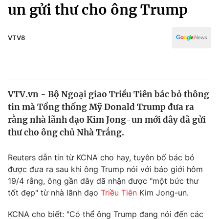
Chính trị
un gửi thư cho ông Trump
Truyền hình
Văn hóa - Giải trí
Xã hội
Y tế
VTV8
Đời sống
Pháp luật
Công nghệ
Giáo dục
Y tế
VTV.vn - Bộ Ngoại giao Triều Tiên bác bỏ thông
tin mà Tổng thống Mỹ Donald Trump đưa ra
Thế giới
rằng nhà lãnh đạo Kim Jong-un mới đây đã gửi
thư cho ông chủ Nhà Trắng.
Tin tức
Kinh tế
Thế giới đó đây
Reuters dẫn tin từ KCNA cho hay, tuyên bố bác bỏ
Tài chính
được đưa ra sau khi ông Trump nói với báo giới hôm
Dữ liệu và đời sống
Câu chuyện quốc tế
19/4 rằng, ông gần đây đã nhận được "một bức thư
Thị trường
tốt đẹp" từ nhà lãnh đạo
Triều Tiên
Kim Jong-un.
Truyền hình
Góc doanh nghiệp
KCNA cho biết: "Có thể ông Trump đang nói đến các