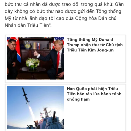
Phim VTV
bức thư cá nhân đã được trao đổi trong quá khứ. Gần
Giải trí
đây không có bức thư nào được gửi đến Tổng thống
Hậu trường
Mỹ từ nhà lãnh đạo tối cao của Cộng hòa Dân chủ
Điện ảnh
Đời sống
Nhân vật
Nhân dân Triều Tiên".
Âm nhạc
Du lịch
Khán giả
Giáo dục
Tổng thống Mỹ Donald
Sao
Trump nhận thư từ Chủ tịch
Làm đẹp
Giải sao mai
Triều Tiên Kim Jong-un
Tuyển sinh
Công nghệ
Chất lượng cuộc sống
Học trực tuyến
Hitech Công nghệ tương lai
Giao lưu trực tuyến
Sản phẩm
Hàn Quốc phát hiện Triều
Lịch phát sóng
Thị trường
Tiên bắn tên lửa hành trình
chống hạm
Tư vấn
Chuyên mục khác
Emagazine
Podcast