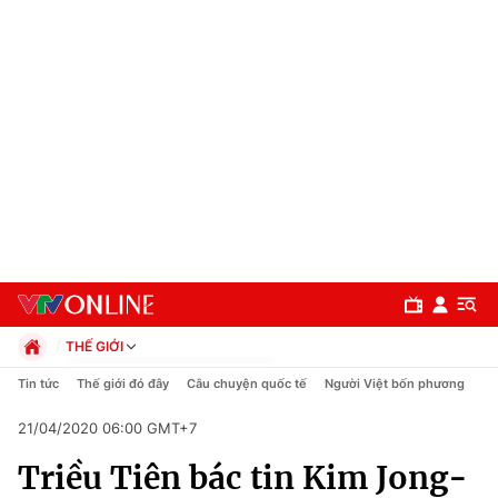
THẾ GIỚI
Chính trị
Tin tức
Thế giới đó đây
Câu chuyện quốc tế
Người Việt bốn phương
Xã hội
21/04/2020 06:00 GMT+7
Pháp luật
Chuyên mục
Kinh tế
Triều Tiên bác tin Kim Jong-
Thể thao