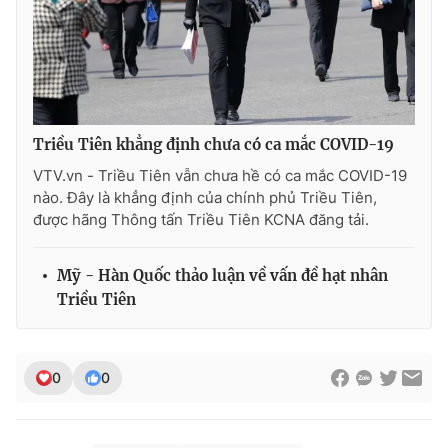
THỜI BÁO VTV
Triều Tiên khẳng định chưa có ca mắc COVID-19
VTV.vn - Triều Tiên vẫn chưa hề có ca mắc COVID-19
Theo dõi báo trên
nào. Đây là khẳng định của chính phủ Triều Tiên,
được hãng Thông tấn Triều Tiên KCNA đăng tải.
Cơ quan chủ quản:
Đài Truyền hình Việt Nam
Mỹ - Hàn Quốc thảo luận về vấn đề hạt nhân
Cơ quan báo chí:
Thời báo VTV
Triều Tiên
Giấy phép hoạt động báo in và báo điện tử số 483/GP-BTTTT
cấp ngày 29/12/2023
Tổng Biên tập:
Vũ Thanh Thủy
0
0
Phó Tổng Biên tập:
Nguyễn Thị Mỹ Hạnh, Phạm Quốc Thắng,
Nguyễn Trọng Ninh
Tổng đài VTV:
024.38 355 931 - 024.38 355 932