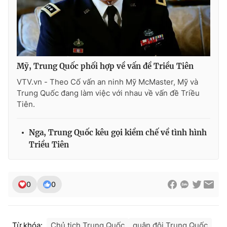
Photo
Infographic
Video
Shorts video
Mỹ, Trung Quốc phối hợp về vấn đề Triều Tiên
VTV Money
VTV Thể thao
VTV.vn - Theo Cố vấn an ninh Mỹ McMaster, Mỹ và
Trung Quốc đang làm việc với nhau về vấn đề Triều
Tiên.
VTV Sức khoẻ
Bất động sản
Nga, Trung Quốc kêu gọi kiềm chế về tình hình
Thị trường 24h
Tấm lòng Việt
Triều Tiên
VTV4
Vươn mình bằng AI
0
0
VTV9
VTV8
Liên hệ tòa soạn
English
Từ khóa:
Chủ tịch Trung Quốc
quân đội Trung Quốc