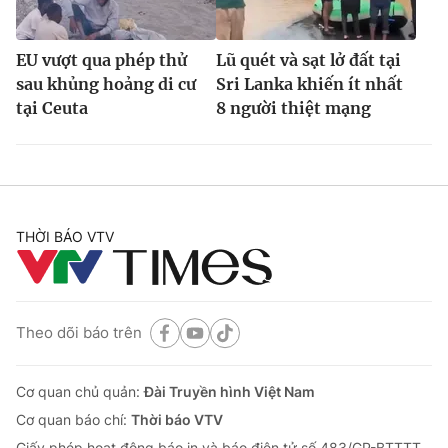
EU vượt qua phép thử
Lũ quét và sạt lở đất tại
sau khủng hoảng di cư
Sri Lanka khiến ít nhất
tại Ceuta
8 người thiệt mạng
THỜI BÁO VTV
Theo dõi báo trên
Cơ quan chủ quản:
Đài Truyền hình Việt Nam
Cơ quan báo chí:
Thời báo VTV
Giấy phép hoạt động báo in và báo điện tử số 483/GP-BTTTT