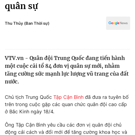
Chính trị
quân sự
Truyền hình
Văn hóa - Giải trí
Xã hội
Y tế
Thu Thủy (Ban Thời sự)
Đời sống
Pháp luật
Công nghệ
Giáo dục
Y tế
VTV.vn - Quân đội Trung Quốc đang tiến hành
một cuộc cải tổ 84 đơn vị quân sự mới, nhằm
Thế giới
tăng cường sức mạnh lực lượng vũ trang của đất
nước.
Tin tức
Kinh tế
Thế giới đó đây
Chủ tịch Trung Quốc
Tập Cận Bình
đã đưa ra tuyên bố
Tài chính
trên trong cuộc gặp các quan chức quân đội cao cấp
Dữ liệu và đời sống
Câu chuyện quốc tế
ở Bắc Kinh ngày 18/4.
Thị trường
Truyền hình
Ông Tập Cận Bình yêu cầu các đơn vị quân đội chủ
Góc doanh nghiệp
động cải cách và đổi mới để tăng cường khoa học và