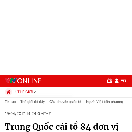
THẾ GIỚI
Chính trị
Tin tức
Thế giới đó đây
Câu chuyện quốc tế
Người Việt bốn phương
Xã hội
19/04/2017 14:24 GMT+7
Pháp luật
Chuyên mục
Kinh tế
Trung Quốc cải tổ 84 đơn vị
Thể thao