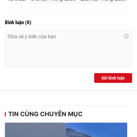
Bình luận
(
0
)
THỜI BÁO VTV
Theo dõi báo trên
Cơ quan chủ quản:
Đài Truyền hình Việt Nam
Gửi bình luận
Cơ quan báo chí:
Thời báo VTV
Giấy phép hoạt động báo in và báo điện tử số 483/GP-BTTTT
cấp ngày 29/12/2023
Tổng Biên tập:
Vũ Thanh Thủy
TIN CÙNG CHUYÊN MỤC
Phó Tổng Biên tập:
Nguyễn Thị Mỹ Hạnh, Phạm Quốc Thắng,
Nguyễn Trọng Ninh
Tổng đài VTV:
024.38 355 931 - 024.38 355 932