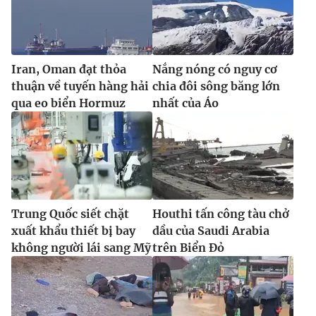
Ðiện thoại Thời báo VTV:
024.66 897 897
Email:
toasoan@vtv.vn
Liên hệ quảng cáo:
024-7300.7108
Iran, Oman đạt thỏa
Nắng nóng có nguy cơ
thuận về tuyến hàng hải
chia đôi sông băng lớn
qua eo biển Hormuz
nhất của Áo
Trung Quốc siết chặt
Houthi tấn công tàu chở
xuất khẩu thiết bị bay
dầu của Saudi Arabia
® Cấm sao chép dưới mọi hình thức nếu không có sự chấp
không người lái sang Mỹ
trên Biển Đỏ
thuận bằng văn bản. Ghi rõ nguồn VTV.vn khi phát hành lại
thông tin từ website này.