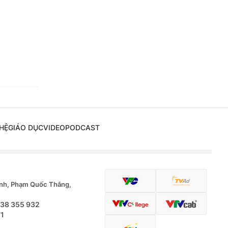
HỆ
GIÁO DỤC
VIDEO
PODCAST
nh, Phạm Quốc Thắng,
.38 355 932
71