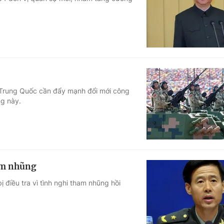
Góc ảnh
Giáo dục
Công nghệ
Tuyển sinh
Hitech Công ng
Học trực tuyến
Sản phẩm
 Trung Quốc cần đẩy mạnh đổi mới công
ng này.
g
Thị trường
Tư vấn
ham nhũng
điều tra vì tình nghi tham nhũng hồi