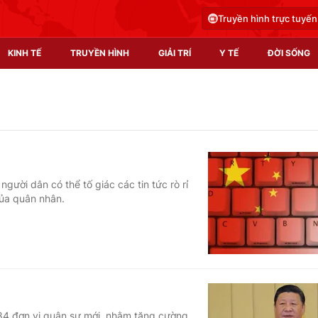
Truyền hình trực tuyến
KINH TẾ
TRUYỀN HÌNH
GIẢI TRÍ
Y TẾ
ĐỜI SỐNG
Pháp luật
Y tế
Truyền hình
Multimedia
Phim VTV
Video
gười dân có thể tố giác các tin tức rò rỉ
ủa quân nhân.
Hậu trường
Shorts video
Nhân vật
Podcast
Khán giả
EMagazine
Giải sao mai
Photo
Infographic
 84 đơn vị quân sự mới, nhằm tăng cường