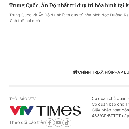
Trung Quốc, Ấn Độ nhất trí duy trì hòa bình tại k
Trung Quốc và Ấn Độ đã nhất trí duy trì hòa bình dọc Đường Ra
lãnh thổ hai nước.
CHÍNH TRỊ
XÃ HỘI
PHÁP L
Cơ quan chủ quản:
THỜI BÁO VTV
Cơ quan báo chí:
T
Giấy phép hoạt độn
483/GP-BTTTT cấp
Theo dõi báo trên