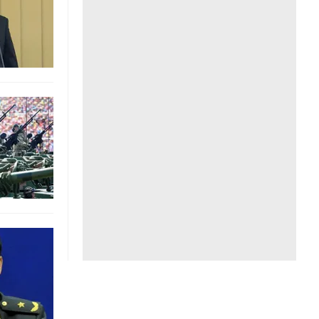
Liên hệ toà soạn
hệ tương lai