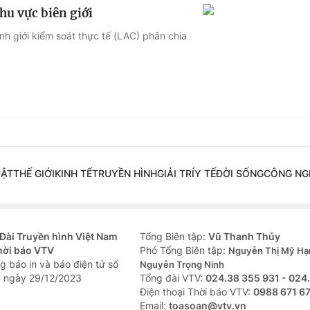
hu vực biên giới
nh giới kiểm soát thực tế (LAC) phân chia
UẬT
THẾ GIỚI
KINH TẾ
TRUYỀN HÌNH
GIẢI TRÍ
Y TẾ
ĐỜI SỐNG
CÔNG NG
Đài Truyền hình Việt Nam
Tổng Biên tập:
Vũ Thanh Thủy
hời báo VTV
Phó Tổng Biên tập:
Nguyễn Thị Mỹ Hạ
g báo in và báo điện tử số
Nguyễn Trọng Ninh
 ngày 29/12/2023
Tổng đài VTV:
024.38 355 931 - 024
Ðiện thoại Thời báo VTV:
0988 671 6
Email:
toasoan@vtv.vn