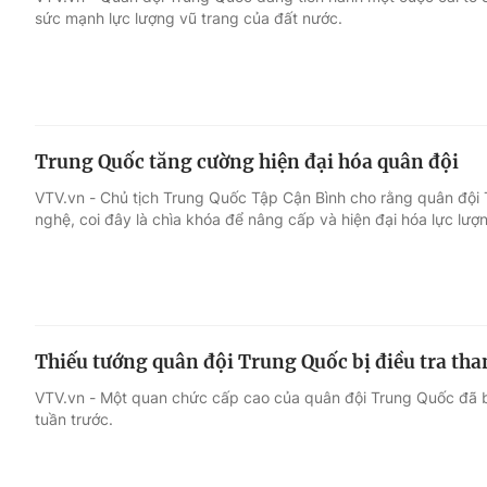
sức mạnh lực lượng vũ trang của đất nước.
Giải trí
Đời sống
Điện ảnh
Du lịch
Trung Quốc tăng cường hiện đại hóa quân đội
Âm nhạc
Làm đẹp
VTV.vn - Chủ tịch Trung Quốc Tập Cận Bình cho rằng quân đội
nghệ, coi đây là chìa khóa để nâng cấp và hiện đại hóa lực lượ
Sao
Chất lượng cuộc sốn
Thiếu tướng quân đội Trung Quốc bị điều tra t
VTV.vn - Một quan chức cấp cao của quân đội Trung Quốc đã bị 
tuần trước.