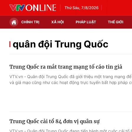
Thứ Sáu, 7/8/2026
CHÍNH TRỊ
XÃ HỘI
PHÁP LUẬT
THẾ GIỚI
Chính trị
Xã hội
quân đội Trung Quốc
Thế giới
Kinh tế
Trung Quốc ra mắt trang mạng tố cáo tin giả
Tin tức
Tài chính
VTV.vn - Quân đội Trung Quốc đã giới thiệu một trang mạng để n
và giả mạo cũng như các hoạt động trực tuyến bất hợp pháp c
Thế giới đó đây
Thị trường
Câu chuyện quốc tế
Góc doanh nghiệp
Dữ liệu và đời sống
Trung Quốc cải tổ 84 đơn vị quân sự
VTV.vn - Quân đội Trung Quốc đang tiến hành một cuộc cải tổ