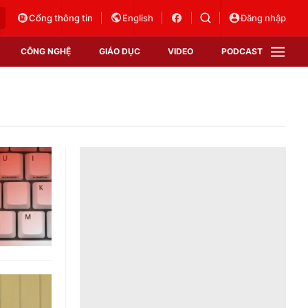
Cổng thông tin
English
Đăng nhập
CÔNG NGHỆ
GIÁO DỤC
VIDEO
PODCAST
VTV Money
VTV Thể thao
VTV Sức khoẻ
Bất động sản
Thị trường 24h
Tấm lòng Việt
Vươn mình bằng AI
VTV4
VTV8
VTV9
Lịch phát sóng
Giao lưu trực tuyến
Sự kiện