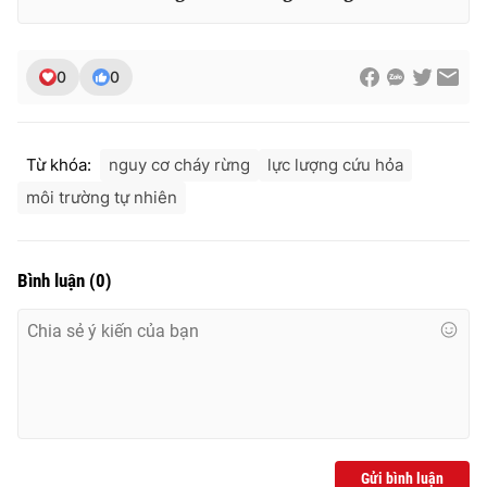
0
0
THỜI BÁO VTV
Từ khóa:
nguy cơ cháy rừng
lực lượng cứu hỏa
môi trường tự nhiên
Theo dõi báo trên
Cơ quan chủ quản:
Đài Truyền hình Việt Nam
Bình luận
(
0
)
Cơ quan báo chí:
Thời báo VTV
Giấy phép hoạt động báo in và báo điện tử số 483/GP-BTTTT
cấp ngày 29/12/2023
Tổng Biên tập:
Vũ Thanh Thủy
Phó Tổng Biên tập:
Nguyễn Thị Mỹ Hạnh, Phạm Quốc Thắng,
Nguyễn Trọng Ninh
Tổng đài VTV:
024.38 355 931 - 024.38 355 932
Gửi bình luận