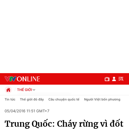
THẾ GIỚI
Chính trị
Tin tức
Thế giới đó đây
Câu chuyện quốc tế
Người Việt bốn phương
Xã hội
05/04/2016 11:51 GMT+7
Pháp luật
Chuyên mục
Kinh tế
Trung Quốc: Cháy rừng vì đốt
Thể thao