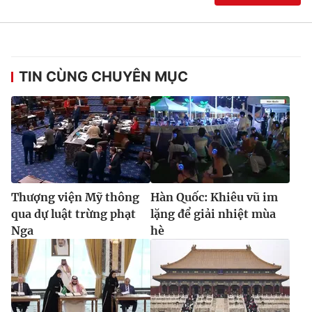
Ðiện thoại Thời báo VTV:
024.66 897 897
Email:
toasoan@vtv.vn
Liên hệ quảng cáo:
024-7300.7108
TIN CÙNG CHUYÊN MỤC
Thượng viện Mỹ thông
Hàn Quốc: Khiêu vũ im
qua dự luật trừng phạt
lặng để giải nhiệt mùa
Nga
hè
® Cấm sao chép dưới mọi hình thức nếu không có sự chấp
thuận bằng văn bản. Ghi rõ nguồn VTV.vn khi phát hành lại
thông tin từ website này.