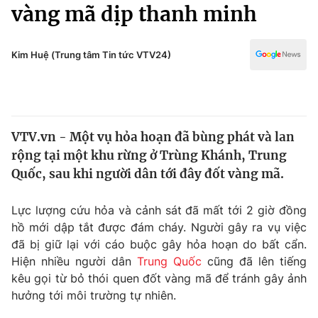
Chính trị
vàng mã dịp thanh minh
Truyền hình
Văn hóa - Giải trí
Xã hội
Y tế
Kim Huệ (Trung tâm Tin tức VTV24)
Đời sống
Pháp luật
Công nghệ
Giáo dục
Y tế
VTV.vn - Một vụ hỏa hoạn đã bùng phát và lan
rộng tại một khu rừng ở Trùng Khánh, Trung
Thế giới
Quốc, sau khi người dân tới đây đốt vàng mã.
Tin tức
Kinh tế
Lực lượng cứu hỏa và cảnh sát đã mất tới 2 giờ đồng
Thế giới đó đây
hồ mới dập tắt được đám cháy. Người gây ra vụ việc
Tài chính
đã bị giữ lại với cáo buộc gây hỏa hoạn do bất cẩn.
Dữ liệu và đời sống
Câu chuyện quốc tế
Hiện nhiều người dân
Trung Quốc
cũng đã lên tiếng
Thị trường
kêu gọi từ bỏ thói quen đốt vàng mã để tránh gây ảnh
Truyền hình
hưởng tới môi trường tự nhiên.
Góc doanh nghiệp