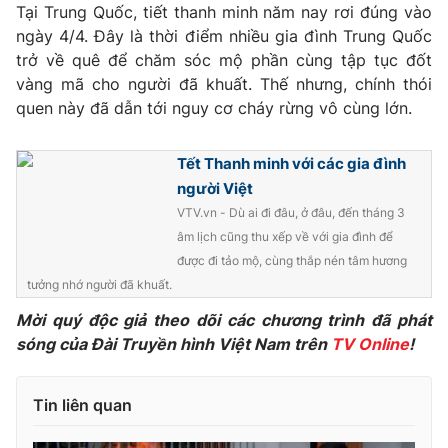
Phim VTV
Tại Trung Quốc, tiết thanh minh năm nay rơi đúng vào
Giải trí
ngày 4/4. Đây là thời điểm nhiều gia đình Trung Quốc
Hậu trường
trở về quê để chăm sóc mộ phần cùng tập tục đốt
Điện ảnh
Đời sống
vàng mã cho người đã khuất. Thế nhưng, chính thói
Nhân vật
Âm nhạc
quen này đã dẫn tới nguy cơ cháy rừng vô cùng lớn.
Du lịch
Khán giả
Giáo dục
Sao
Làm đẹp
Tết Thanh minh với các gia đình
Giải sao mai
Tuyển sinh
người Việt
Công nghệ
Chất lượng cuộc sống
VTV.vn - Dù ai đi đâu, ở đâu, đến tháng 3
Học trực tuyến
Hitech Công nghệ tương lai
âm lịch cũng thu xếp về với gia đình để
Giao lưu trực tuyến
được đi tảo mộ, cùng thắp nén tâm hương
Sản phẩm
tưởng nhớ người đã khuất.
Lịch phát sóng
Thị trường
Mời quý độc giả theo dõi các chương trình đã phát
sóng của Đài Truyền hình Việt Nam trên
TV Online
!
Tư vấn
Chuyên mục khác
Tin liên quan
Emagazine
Podcast