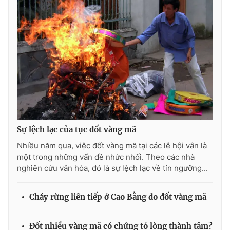
Photo
Infographic
Video
Shorts video
VTV Money
VTV Thể thao
VTV Sức khoẻ
Bất động sản
Sự lệch lạc của tục đốt vàng mã
Thị trường 24h
Tấm lòng Việt
Nhiều năm qua, việc đốt vàng mã tại các lễ hội vẫn là
một trong những vấn đề nhức nhối. Theo các nhà
VTV4
Vươn mình bằng AI
nghiên cứu văn hóa, đó là sự lệch lạc về tín ngưỡng...
VTV9
VTV8
Cháy rừng liên tiếp ở Cao Bằng do đốt vàng mã
Liên hệ tòa soạn
English
Đốt nhiều vàng mã có chứng tỏ lòng thành tâm?