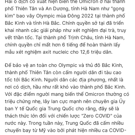
Hai ổ dịch có xuất hiện biến thể Omicron ở hai thành
phố Thiên Tân và An Dương, tỉnh Hà Nam như "gọng
kìm" bao vây Olympic mùa Đông 2022 tại thành phố
Bắc Kinh và tỉnh Hà Bắc. Chính quyền sở tại đã triển
THỜI BÁO VTV
khai nhanh các giải pháp như xét nghiệm đại trà, truy
vết thần tốc. Tại thành phố Trịnh Châu, tỉnh Hà Nam,
chính quyền chỉ mất hơn 6 tiếng để hoàn thành lấy
Theo dõi báo trên
mẫu xét nghiệm axit nucleic cho 12,6 triệu dân.
Cơ quan chủ quản:
Đài Truyền hình Việt Nam
Để bảo vệ an toàn cho Olympic và thủ đô Bắc Kinh,
thành phố Thiên Tân còn cấm người dân đi tàu cao
Cơ quan báo chí:
Thời báo VTV
tốc tới Bắc Kinh. Người dân các địa phương, nhất là
Giấy phép hoạt động báo in và báo điện tử số 483/GP-BTTTT
nơi có dịch, hầu như rất khó vào thành phố Bắc Kinh.
cấp ngày 29/12/2023
Với đặc điểm người mang biến thể Omicron thường có
Tổng Biên tập:
Vũ Thanh Thủy
triệu chứng nhẹ, lây lan cực mạnh nên chuyên gia Ủy
Phó Tổng Biên tập:
Nguyễn Thị Mỹ Hạnh, Phạm Quốc Thắng,
ban Y tế Quốc gia Trung Quốc cho rằng, đây sẽ là
Nguyễn Trọng Ninh
thách thức lớn đối với chiến lược "Zero COVID" của
Tổng đài VTV:
024.38 355 931 - 024.38 355 932
nước này. Trong tuần này, Trung Quốc đã cấm nhiều
Ðiện thoại Thời báo VTV:
024.66 897 897
chuyến bay từ Mỹ vào bởi phát hiện nhiều ca COVID-