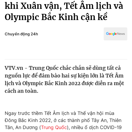
Chính trị
khi Xuân vận, Tết Âm lịch và
Truyền hình
Olympic Bắc Kinh cận kề
Văn hóa - Giải trí
Xã hội
Y tế
Đời sống
Chuyển động 24h
Pháp luật
Công nghệ
Giáo dục
Y tế
VTV.vn - Trung Quốc chắc chắn sẽ dùng tất cả
Thế giới
nguồn lực để đảm bảo hai sự kiện lớn là Tết Âm
Tin tức
lịch và Olympic Bắc Kinh 2022 được diễn ra một
Kinh tế
cách an toàn.
Thế giới đó đây
Tài chính
Dữ liệu và đời sống
Câu chuyện quốc tế
Thị trường
Ngay trước thềm Tết Âm lịch và Thế vận hội mùa
Đông Bắc Kinh 2022, ở các thành phố Tây An, Thiên
Truyền hình
Góc doanh nghiệp
Tân, An Dương (
Trung Quốc
), nhiều ổ dịch COVID-19