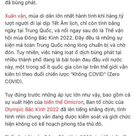
Phim VTV
đã bùng phát.
Giải trí
Hậu trường
Xuân vận
, mùa di dân lớn nhất hành tinh khi hàng tỷ
Điện ảnh
lượt người đi lại dịp Tết Âm lịch, chỉ còn tính bằng
Đời sống
Nhân vật
ngày tại Trung Quốc, và nối ngay sau đó là Thế vận
Âm nhạc
Du lịch
hội mùa Đông Bắc Kinh 2022. Đây đều là những sự
Khán giả
Giáo dục
Sao
kiện mà toàn Trung Quốc nóng lòng chuẩn bị và chờ
Làm đẹp
Giải sao mai
đón. Tuy nhiên, việc hàng loạt ổ dịch bùng phát tại
Tuyển sinh
Công nghệ
nhiều thành phố đang là bài toán đau đầu với nước
Chất lượng cuộc sống
Học trực tuyến
này, một trong số ít quốc gia còn lại trên thế giới vẫn
Hitech Công nghệ tương lai
kiên trì theo đuổi chiến lược "Không COVID" (Zero
Giao lưu trực tuyến
COVID).
Sản phẩm
Lịch phát sóng
Tuy đứng trước những áp lực lớn như vậy, bao gồm cả
Thị trường
sự xuất hiện của
biến thể Omicron
, Ban tổ chức của
Tư vấn
Olympic Bắc Kinh 2022
đã lên tiếng khẳng định, tình
hình nhìn chung vẫn đang được kiểm soát và giới chức
Chuyên mục khác
hiện không có kế hoạch phong tỏa thủ đô.
Emagazine
Podcast