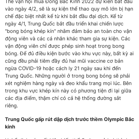
Thế vận hội mùa Đông Bắc Kinh 2022 dự kiến bắt đầu
vào ngày 4/2, sẽ là sự kiện thể thao quy mô lớn bị hạn
Photo
Infographic
chế đặc biệt nhất kể từ khi bắt đầu đại dịch. Kể từ
ngày 4/1, Trung Quốc bắt đầu triển khai chiến lược
Video
Shorts video
"bong bóng khép kín" nhằm đảm bảo an toàn cho vận
động viên và các cá nhân khác tham gia sự kiện. Các
VTV Money
vận động viên chỉ được phép sinh hoạt trong bong
VTV Thể thao
bóng. Để đủ điều kiện bước vào khu vực này, bất kỳ ai
cũng đều phải tiêm đầy đủ hai mũi vaccine cơ bản
VTV Sức khoẻ
Bất động sản
ngừa COVID-19 hoặc cách ly 21 ngày sau khi đến
Trung Quốc. Những người ở trong bong bóng sẽ phải
Thị trường 24h
Tấm lòng Việt
xét nghiệm hàng ngày và đeo khẩu trang mọi lúc. Bên
trong khu vực khép kín này có phương tiện đi lại giữa
các địa điểm, thậm chí có cả hệ thống đường sắt
VTV4
Vươn mình bằng AI
riêng.
VTV9
VTV8
Trung Quốc gấp rút dập dịch trước thềm Olympic Bắc
kinh
Liên hệ tòa soạn
English