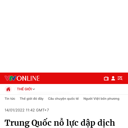
THẾ GIỚI
Chính trị
Tin tức
Thế giới đó đây
Câu chuyện quốc tế
Người Việt bốn phương
Xã hội
14/01/2022 11:42 GMT+7
Pháp luật
Chuyên mục
Kinh tế
Trung Quốc nỗ lực dập dịch
Thể thao