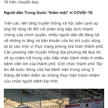
Email:
toasoan@vtv.vn
19 trên chuyến bay.
Liên hệ quảng cáo:
024-7300.7108
Người dân Trung Quốc "thấm mệt" vì COVID-19
Trên các nền tảng truyền thông xã hội, bên cạnh sự
ủng hộ rộng rãi đối với phản ứng dập dịch nhanh
chóng của chính quyền, nhiều người dân đã đăng tải
về những lo lắng và băn khoăn của họ khi cuộc sống
lại bị xáo trộn vì thực trạng phong tỏa toàn thành phố.
Các phương tiện truyền thông địa phương đã đưa tin
về sự chậm trễ trong việc tiếp nhận bệnh nhân ở nhiều
bệnh viện lớn của thành phố. Giới chức thành phố Tây
An đã buộc đóng cửa hai bệnh viện trong vòng 3
tháng để kiểm điểm do không thực hiện trách nhiệm
® Cấm sao chép dưới mọi hình thức nếu không có sự chấp
thuận bằng văn bản. Ghi rõ nguồn VTV.vn khi phát hành lại
cứu chữa người bệnh kịp thời.
thông tin từ website này.