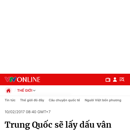
THẾ GIỚI
Chính trị
Tin tức
Thế giới đó đây
Câu chuyện quốc tế
Người Việt bốn phương
Xã hội
10/02/2017 08:40 GMT+7
Pháp luật
Chuyên mục
Kinh tế
Trung Quốc sẽ lấy dấu vân
Thể thao