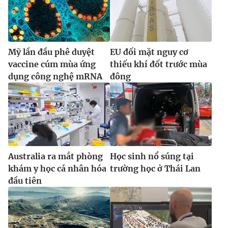
Ðiện thoại Thời báo VTV:
024.66 897 897
Email:
toasoan@vtv.vn
Liên hệ quảng cáo:
024-7300.7108
Mỹ lần đầu phê duyệt
EU đối mặt nguy cơ
vaccine cúm mùa ứng
thiếu khí đốt trước mùa
dụng công nghệ mRNA
đông
Australia ra mắt phòng
Học sinh nổ súng tại
khám y học cá nhân hóa
trường học ở Thái Lan
® Cấm sao chép dưới mọi hình thức nếu không có sự chấp
đầu tiên
thuận bằng văn bản. Ghi rõ nguồn VTV.vn khi phát hành lại
thông tin từ website này.