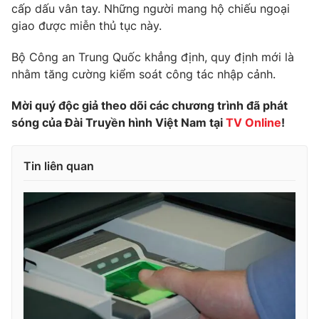
Phim VTV
cấp dấu vân tay. Những người mang hộ chiếu ngoại
Giải trí
giao được miễn thủ tục này.
Hậu trường
Điện ảnh
Đời sống
Bộ Công an Trung Quốc khẳng định, quy định mới là
Nhân vật
Âm nhạc
nhằm tăng cường kiểm soát công tác nhập cảnh.
Du lịch
Khán giả
Giáo dục
Sao
Mời quý độc giả theo dõi các chương trình đã phát
Làm đẹp
Giải sao mai
sóng của Đài Truyền hình Việt Nam tại
TV Online
!
Tuyển sinh
Công nghệ
Chất lượng cuộc sống
Học trực tuyến
Tin liên quan
Hitech Công nghệ tương lai
Giao lưu trực tuyến
Sản phẩm
Lịch phát sóng
Thị trường
Tư vấn
Chuyên mục khác
Emagazine
Podcast