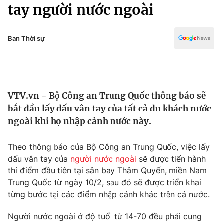
Chính trị
tay người nước ngoài
Truyền hình
Văn hóa - Giải trí
Xã hội
Y tế
Ban Thời sự
Đời sống
Pháp luật
Công nghệ
Giáo dục
Y tế
VTV.vn - Bộ Công an Trung Quốc thông báo sẽ
bắt đầu lấy dấu vân tay của tất cả du khách nước
Thế giới
ngoài khi họ nhập cảnh nước này.
Tin tức
Kinh tế
Theo thông báo của Bộ Công an Trung Quốc, việc lấy
Thế giới đó đây
dấu vân tay của
người nước ngoài
sẽ được tiến hành
Tài chính
thí điểm đầu tiên tại sân bay Thâm Quyến, miền Nam
Dữ liệu và đời sống
Câu chuyện quốc tế
Trung Quốc từ ngày 10/2, sau đó sẽ được triển khai
Thị trường
từng bước tại các điểm nhập cảnh khác trên cả nước.
Truyền hình
Góc doanh nghiệp
Người nước ngoài ở độ tuổi từ 14-70 đều phải cung