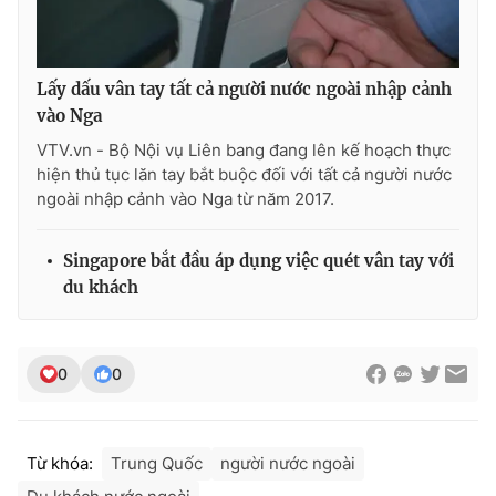
Photo
Infographic
Lấy dấu vân tay tất cả người nước ngoài nhập cảnh
Video
Shorts video
vào Nga
VTV.vn - Bộ Nội vụ Liên bang đang lên kế hoạch thực
VTV Money
VTV Thể thao
hiện thủ tục lăn tay bắt buộc đối với tất cả người nước
ngoài nhập cảnh vào Nga từ năm 2017.
VTV Sức khoẻ
Bất động sản
Singapore bắt đầu áp dụng việc quét vân tay với
du khách
Thị trường 24h
Tấm lòng Việt
VTV4
Vươn mình bằng AI
0
0
VTV9
VTV8
Từ khóa:
Trung Quốc
người nước ngoài
Liên hệ tòa soạn
English