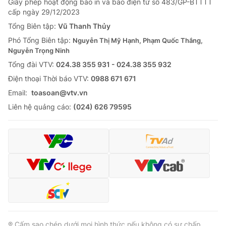
Giấy phép hoạt động báo in và báo điện tử số 483/GP-BTTTT
cấp ngày 29/12/2023
Tổng Biên tập:
Vũ Thanh Thủy
Phó Tổng Biên tập:
Nguyễn Thị Mỹ Hạnh, Phạm Quốc Thắng,
Nguyễn Trọng Ninh
Tổng đài VTV:
024.38 355 931 - 024.38 355 932
Ðiện thoại Thời báo VTV:
0988 671 671
Email:
toasoan@vtv.vn
Liên hệ quảng cáo:
(024) 626 79595
® Cấm sao chép dưới mọi hình thức nếu không có sự chấp