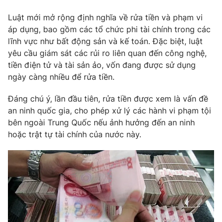
Phim VTV
Giải trí
Luật mới mở rộng định nghĩa về rửa tiền và phạm vi
Hậu trường
áp dụng, bao gồm các tổ chức phi tài chính trong các
Điện ảnh
Đời sống
lĩnh vực như bất động sản và kế toán. Đặc biệt, luật
Nhân vật
Âm nhạc
yêu cầu giám sát các rủi ro liên quan đến công nghệ,
Du lịch
Khán giả
tiền điện tử và tài sản ảo, vốn đang được sử dụng
Giáo dục
Sao
ngày càng nhiều để rửa tiền.
Làm đẹp
Giải sao mai
Tuyển sinh
Công nghệ
Đáng chú ý, lần đầu tiên, rửa tiền được xem là vấn đề
Chất lượng cuộc sống
Học trực tuyến
an ninh quốc gia, cho phép xử lý các hành vi phạm tội
Hitech Công nghệ tương lai
bên ngoài Trung Quốc nếu ảnh hưởng đến an ninh
Giao lưu trực tuyến
hoặc trật tự tài chính của nước này.
Sản phẩm
Lịch phát sóng
Thị trường
Tư vấn
Chuyên mục khác
Emagazine
Podcast