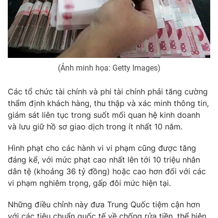
Photo
Infographic
Video
Shorts video
(Ảnh minh họa: Getty Images)
VTV Money
VTV Thể thao
Các tổ chức tài chính và phi tài chính phải tăng cường
VTV Sức khoẻ
Bất động sản
thẩm định khách hàng, thu thập và xác minh thông tin,
giám sát liên tục trong suốt mối quan hệ kinh doanh
và lưu giữ hồ sơ giao dịch trong ít nhất 10 năm.
Thị trường 24h
Tấm lòng Việt
Hình phạt cho các hành vi vi phạm cũng được tăng
VTV4
Vươn mình bằng AI
đáng kể, với mức phạt cao nhất lên tới 10 triệu nhân
dân tệ (khoảng 36 tỷ đồng) hoặc cao hơn đối với các
vi phạm nghiêm trọng, gấp đôi mức hiện tại.
VTV9
VTV8
Những điều chỉnh này đưa Trung Quốc tiệm cận hơn
Liên hệ tòa soạn
English
với các tiêu chuẩn quốc tế về chống rửa tiền, thể hiện