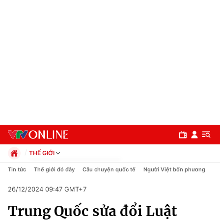
THẾ GIỚI
Chính trị
Tin tức
Thế giới đó đây
Câu chuyện quốc tế
Người Việt bốn phương
Xã hội
26/12/2024 09:47 GMT+7
Pháp luật
Chuyên mục
Kinh tế
Trung Quốc sửa đổi Luật
Thể thao