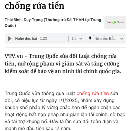
Chính trị
chống rửa tiền
Truyền hình
Văn hóa - Giải trí
Xã hội
Thái Bình, Duy Trọng (Thường trú Đài THVN tại Trung
Y tế
Quốc)
Đời sống
Pháp luật
Công nghệ
Nghe đọc bài
1:23
Giáo dục
Y tế
VTV.vn - Trung Quốc sửa đổi Luật chống rửa
tiền, mở rộng phạm vi giám sát và tăng cường
Thế giới
kiểm soát để bảo vệ an ninh tài chính quốc gia.
Tin tức
Kinh tế
Thế giới đó đây
Trung Quốc vừa thông qua Luật
chống rửa tiền
sửa
Tài chính
đổi, có hiệu lực từ ngày 1/1/2025, nhằm xây dựng
Dữ liệu và đời sống
Câu chuyện quốc tế
khuôn khổ pháp lý vững chắc hơn để ngăn chặn các
Thị trường
hoạt động bất hợp pháp như gian lận tài chính, cờ bạc
Truyền hình
và tài trợ khủng bố. Đây là lần sửa đổi toàn diện và
Góc doanh nghiệp
mạnh mẽ đầu tiên sau 17 năm.