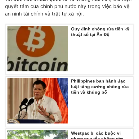
quyết tâm của chính phủ nước này trong việc bảo vệ
an ninh tài chính và trật tự xã hội.
Quy định chống rửa tiền kỹ
THỜI BÁO VTV
thuật số tại Ấn Độ
Theo dõi báo trên
Cơ quan chủ quản:
Đài Truyền hình Việt Nam
Philippines ban hành đạo
Cơ quan báo chí:
Thời báo VTV
luật tăng cường chống rửa
tiền và khủng bố
Giấy phép hoạt động báo in và báo điện tử số 483/GP-BTTTT
cấp ngày 29/12/2023
Tổng Biên tập:
Vũ Thanh Thủy
Phó Tổng Biên tập:
Nguyễn Thị Mỹ Hạnh, Phạm Quốc Thắng,
Nguyễn Trọng Ninh
Westpac bị cáo buộc vi
Tổng đài VTV:
024.38 355 931 - 024.38 355 932
phạm quy tắc chống rửa