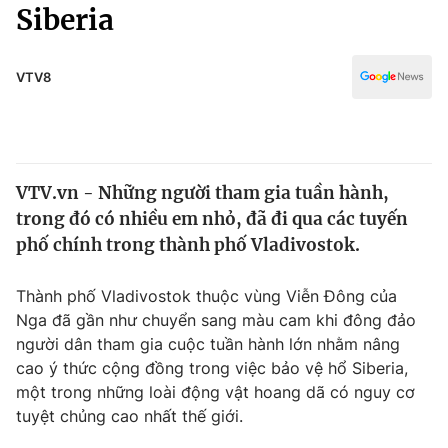
Chính trị
Siberia
Truyền hình
Văn hóa - Giải trí
Xã hội
Y tế
VTV8
Đời sống
Pháp luật
Công nghệ
Giáo dục
Y tế
VTV.vn - Những người tham gia tuần hành,
trong đó có nhiều em nhỏ, đã đi qua các tuyến
Thế giới
phố chính trong thành phố Vladivostok.
Tin tức
Kinh tế
Thành phố Vladivostok thuộc vùng Viễn Đông của
Thế giới đó đây
Nga đã gần như chuyển sang màu cam khi đông đảo
Tài chính
người dân tham gia cuộc tuần hành lớn nhằm nâng
Dữ liệu và đời sống
Câu chuyện quốc tế
cao ý thức cộng đồng trong việc bảo vệ hổ Siberia,
Thị trường
một trong những loài động vật hoang dã có nguy cơ
Truyền hình
tuyệt chủng cao nhất thế giới.
Góc doanh nghiệp