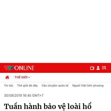
THẾ GIỚI
Chính trị
Tin tức
Thế giới đó đây
Câu chuyện quốc tế
Người Việt bốn phương
Xã hội
30/09/2019 16:45 GMT+7
Pháp luật
Chuyên mục
Kinh tế
Tuần hành bảo vệ loài hổ
Thể thao