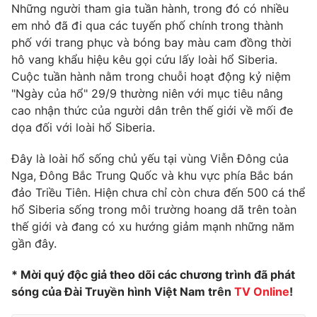
Phim VTV
Những người tham gia tuần hành, trong đó có nhiều
Giải trí
em nhỏ đã đi qua các tuyến phố chính trong thành
Hậu trường
phố với trang phục và bóng bay màu cam đồng thời
Điện ảnh
Đời sống
hô vang khẩu hiệu kêu gọi cứu lấy loài hổ Siberia.
Nhân vật
Âm nhạc
Cuộc tuần hành nằm trong chuỗi hoạt động kỷ niệm
Du lịch
Khán giả
"Ngày của hổ" 29/9 thường niên với mục tiêu nâng
Giáo dục
Sao
cao nhận thức của người dân trên thế giới về mối đe
Làm đẹp
Giải sao mai
Tuyển sinh
dọa đối với loài hổ Siberia.
Công nghệ
Chất lượng cuộc sống
Học trực tuyến
Đây là loài hổ sống chủ yếu tại vùng Viễn Đông của
Hitech Công nghệ tương lai
Nga, Đông Bắc Trung Quốc và khu vực phía Bắc bán
Giao lưu trực tuyến
đảo Triều Tiên. Hiện chưa chỉ còn chưa đến 500 cá thể
Sản phẩm
hổ Siberia sống trong môi trường hoang dã trên toàn
Lịch phát sóng
Thị trường
thế giới và đang có xu hướng giảm mạnh những năm
gần đây.
Tư vấn
Chuyên mục khác
* Mời quý độc giả theo dõi các chương trình đã phát
sóng của Đài Truyền hình Việt Nam trên
TV Online
!
Emagazine
Podcast