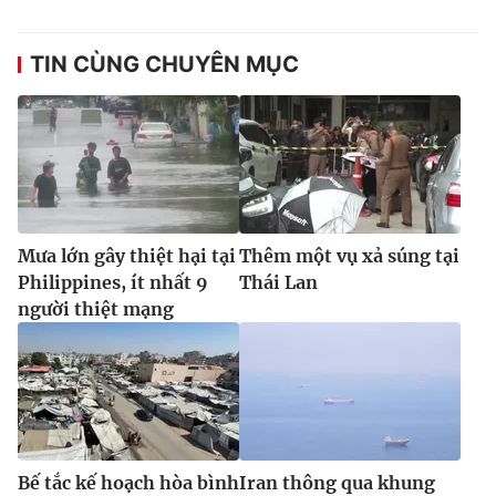
Ðiện thoại Thời báo VTV:
024.66 897 897
Email:
toasoan@vtv.vn
TIN CÙNG CHUYÊN MỤC
Liên hệ quảng cáo:
024-7300.7108
Mưa lớn gây thiệt hại tại
Thêm một vụ xả súng tại
Philippines, ít nhất 9
Thái Lan
người thiệt mạng
® Cấm sao chép dưới mọi hình thức nếu không có sự chấp
thuận bằng văn bản. Ghi rõ nguồn VTV.vn khi phát hành lại
thông tin từ website này.
Bế tắc kế hoạch hòa bình
Iran thông qua khung