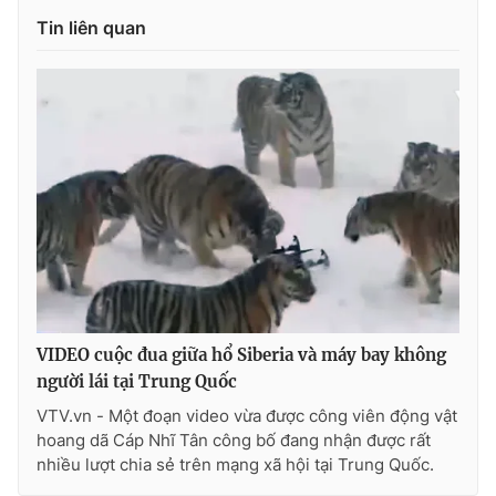
Tin liên quan
Photo
Infographic
Video
Shorts video
VTV Money
VTV Thể thao
VTV Sức khoẻ
Bất động sản
Thị trường 24h
Tấm lòng Việt
VIDEO cuộc đua giữa hổ Siberia và máy bay không
VTV4
Vươn mình bằng AI
người lái tại Trung Quốc
VTV.vn - Một đoạn video vừa được công viên động vật
VTV9
VTV8
hoang dã Cáp Nhĩ Tân công bố đang nhận được rất
nhiều lượt chia sẻ trên mạng xã hội tại Trung Quốc.
Liên hệ tòa soạn
English