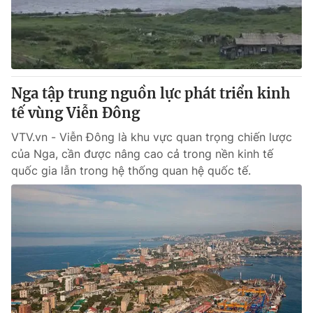
Giao lưu trực tuyến
Sản phẩm
Lịch phát sóng
Thị trường
Tư vấn
Nga tập trung nguồn lực phát triển kinh
Chuyên mục khác
tế vùng Viễn Đông
Emagazine
Podcast
VTV.vn - Viễn Đông là khu vực quan trọng chiến lược
của Nga, cần được nâng cao cả trong nền kinh tế
Photo
Infographic
quốc gia lẫn trong hệ thống quan hệ quốc tế.
Video
Shorts video
VTV Money
VTV Thể thao
VTV Sức khoẻ
Bất động sản