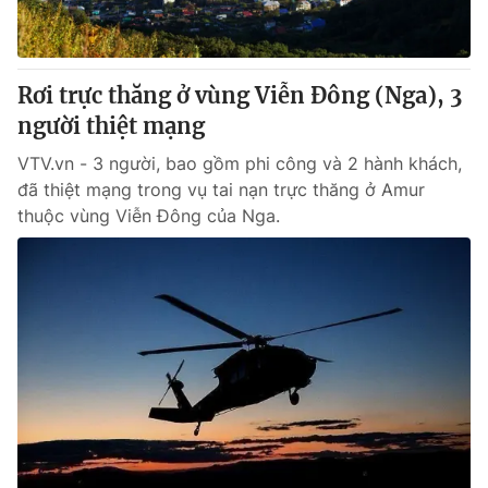
Giấy phép hoạt động báo in và báo điện tử số 483/GP-BTTTT
cấp ngày 29/12/2023
Tổng Biên tập:
Vũ Thanh Thủy
Rơi trực thăng ở vùng Viễn Đông (Nga), 3
Phó Tổng Biên tập:
Nguyễn Thị Mỹ Hạnh, Phạm Quốc Thắng,
người thiệt mạng
Nguyễn Trọng Ninh
Tổng đài VTV:
024.38 355 931 - 024.38 355 932
VTV.vn - 3 người, bao gồm phi công và 2 hành khách,
Ðiện thoại Thời báo VTV:
024.66 897 897
đã thiệt mạng trong vụ tai nạn trực thăng ở Amur
Email:
toasoan@vtv.vn
thuộc vùng Viễn Đông của Nga.
Liên hệ quảng cáo:
024-7300.7108