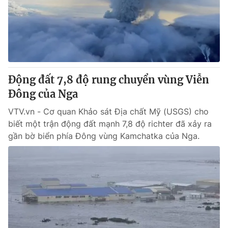
Tin tức
Kinh tế
Thế giới đó đây
Tài chính
Dữ liệu và đời sống
Câu chuyện quốc tế
Thị trường
Động đất 7,8 độ rung chuyển vùng Viễn
Truyền hình
Góc doanh nghiệp
Đông của Nga
Phim VTV
Giải trí
VTV.vn - Cơ quan Khảo sát Địa chất Mỹ (USGS) cho
Hậu trường
biết một trận động đất mạnh 7,8 độ richter đã xảy ra
Điện ảnh
gần bờ biển phía Đông vùng Kamchatka của Nga.
Đời sống
Nhân vật
Âm nhạc
Du lịch
Khán giả
Giáo dục
Sao
Làm đẹp
Giải sao mai
Tuyển sinh
Công nghệ
Chất lượng cuộc sống
Học trực tuyến
Hitech Công nghệ tương lai