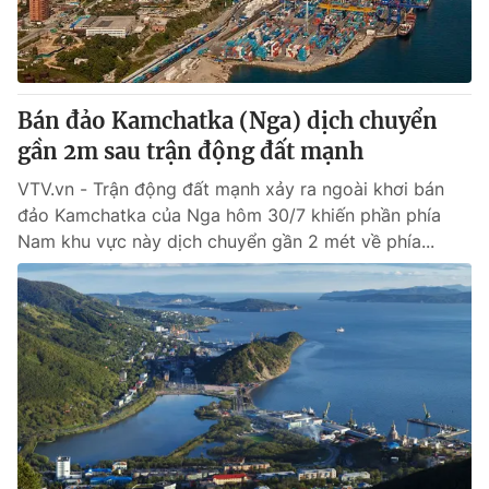
Thị trường 24h
Tấm lòng Việt
VTV4
Vươn mình bằng AI
Bán đảo Kamchatka (Nga) dịch chuyển
VTV9
VTV8
gần 2m sau trận động đất mạnh
VTV.vn - Trận động đất mạnh xảy ra ngoài khơi bán
Liên hệ tòa soạn
English
đảo Kamchatka của Nga hôm 30/7 khiến phần phía
Nam khu vực này dịch chuyển gần 2 mét về phía...
THỜI BÁO VTV
Theo dõi báo trên
Cơ quan chủ quản:
Đài Truyền hình Việt Nam
Cơ quan báo chí:
Thời báo VTV