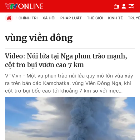
CHÍNH TRỊ
XÃ HỘI
PHÁP LUẬT
THẾ GIỚI
KINH TẾ
TRUYỀ
vùng viễn đông
Chuyên mục
Video: Núi lửa tại Nga phun trào mạnh,
Chính trị
cột tro bụi vươn cao 7 km
VTV.vn - Một vụ phun trào núi lửa quy mô lớn vừa xảy
Xã hội
ra trên bán đảo Kamchatka, vùng Viễn Đông Nga, khi
cột tro bụi bốc cao tới khoảng 7 km so với mực...
Pháp luật
Y tế
Thế giới