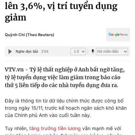
Chính trị
lên 3,6%, vị trí tuyển dụng
Truyền hình
giảm
Văn hóa - Giải trí
Xã hội
Y tế
Đời sống
Quỳnh Chi (Theo Reuters)
Pháp luật
Công nghệ
Giáo dục
Nghe đọc bài
3:04
Y tế
VTV.vn - Tỷ lệ thất nghiệp ở Anh bất ngờ tăng,
Thế giới
tỷ lệ tuyển dụng việc làm giảm trong báo cáo
Tin tức
thứ 5 liên tiếp do các nhà tuyển dụng đưa ra.
Kinh tế
Thế giới đó đây
Đây là thông tin từ dữ liệu chính thức được công bố
Tài chính
Dữ liệu và đời sống
trong ngày 15/11, trước kế hoạch ngân sách khó khăn
Câu chuyện quốc tế
Thị trường
của Chính phủ Anh vào cuối tuần này.
Truyền hình
Góc doanh nghiệp
Tuy nhiên,
tăng trưởng tiền lương
vẫn mạnh mẽ với