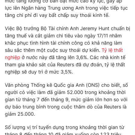
mức tăng lương cơ bản đạt mức cao kỷ lục, gây áp
Phim VTV
Giải trí
lực lên Ngân hàng Trung ương Anh trong việc tiếp tục
Hậu trường
tăng chi phí đi vay bất chấp suy thoái kinh tế.
Điện ảnh
Đời sống
Nhân vật
Việc Bộ trưởng Bộ Tài chính Anh Jeremy Hunt chuẩn bị
Âm nhạc
tăng thuế và cắt giảm chi tiêu vào ngày 17/11 nhằm
Du lịch
Khán giả
Giáo dục
khắc phục tình hình tài chính công có khả năng làm
Sao
Làm đẹp
Giải sao mai
sâu sắc thêm một cuộc suy thoái dự kiến.
Tỷ lệ thất
Tuyển sinh
nghiệp
ở nước này đã tăng lên 3,6%. Các nhà kinh tế
Công nghệ
Chất lượng cuộc sống
tham gia khảo sát của Reuters đã dự đoán, tỷ lệ thất
Học trực tuyến
Hitech Công nghệ tương lai
nghiệp sẽ duy trì ở mức 3,5%.
Giao lưu trực tuyến
Sản phẩm
Văn phòng Thống kê Quốc gia Anh (ONS) cho biết, số
người có việc làm đã giảm 52.000 trong khoảng thời
Lịch phát sóng
Thị trường
gian từ tháng 7 đến tháng 9, mức giảm lớn hơn so với
dự báo trung bình trong cuộc thăm dò của Reuters là
Tư vấn
giảm 25.000.
Chuyên mục khác
Emagazine
Số lượng vị trí tuyển dụng trong khoảng thời gian từ
Podcast
tháng 8 đến tháng 10 đã giảm xuống còn 1,23 triệu,