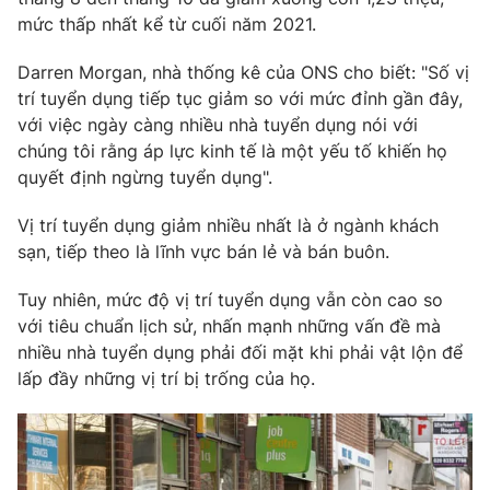
mức thấp nhất kể từ cuối năm 2021.
Photo
Infographic
Darren Morgan, nhà thống kê của ONS cho biết: "Số vị
Video
trí tuyển dụng tiếp tục giảm so với mức đỉnh gần đây,
Shorts video
với việc ngày càng nhiều nhà tuyển dụng nói với
chúng tôi rằng áp lực kinh tế là một yếu tố khiến họ
VTV Money
VTV Thể thao
quyết định ngừng tuyển dụng".
VTV Sức khoẻ
Vị trí tuyển dụng giảm nhiều nhất là ở ngành khách
Bất động sản
sạn, tiếp theo là lĩnh vực bán lẻ và bán buôn.
Thị trường 24h
Tấm lòng Việt
Tuy nhiên, mức độ vị trí tuyển dụng vẫn còn cao so
với tiêu chuẩn lịch sử, nhấn mạnh những vấn đề mà
VTV4
nhiều nhà tuyển dụng phải đối mặt khi phải vật lộn để
Vươn mình bằng AI
lấp đầy những vị trí bị trống của họ.
VTV9
VTV8
Liên hệ tòa soạn
English