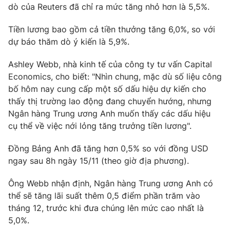
Email:
toasoan@vtv.vn
dò của Reuters đã chỉ ra mức tăng nhỏ hơn là 5,5%.
Liên hệ quảng cáo:
024-7300.7108
Tiền lương bao gồm cả tiền thưởng tăng 6,0%, so với
dự báo thăm dò ý kiến ​​​​là 5,9%.
Ashley Webb, nhà kinh tế của công ty tư vấn Capital
Economics, cho biết: "Nhìn chung, mặc dù số liệu công
bố hôm nay cung cấp một số dấu hiệu dự kiến ​​cho
thấy thị trường lao động đang chuyển hướng, nhưng
Ngân hàng Trung ương Anh muốn thấy các dấu hiệu
cụ thể về việc nới lỏng tăng trưởng tiền lương".
Đồng Bảng Anh đã tăng hơn 0,5% so với đồng USD
ngay sau 8h ngày 15/11 (theo giờ địa phương).
® Cấm sao chép dưới mọi hình thức nếu không có sự chấp
thuận bằng văn bản. Ghi rõ nguồn VTV.vn khi phát hành lại
thông tin từ website này.
Ông Webb nhận định, Ngân hàng Trung ương Anh có
thể sẽ tăng lãi suất thêm 0,5 điểm phần trăm vào
tháng 12, trước khi đưa chúng lên mức cao nhất là
5,0%.