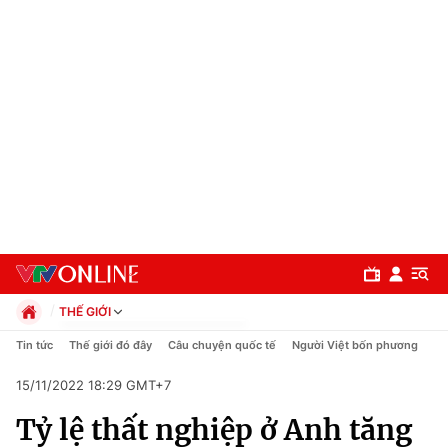
THẾ GIỚI
Chính trị
Tin tức
Thế giới đó đây
Câu chuyện quốc tế
Người Việt bốn phương
Xã hội
15/11/2022 18:29 GMT+7
Pháp luật
Chuyên mục
Kinh tế
Tỷ lệ thất nghiệp ở Anh tăng
Thể thao