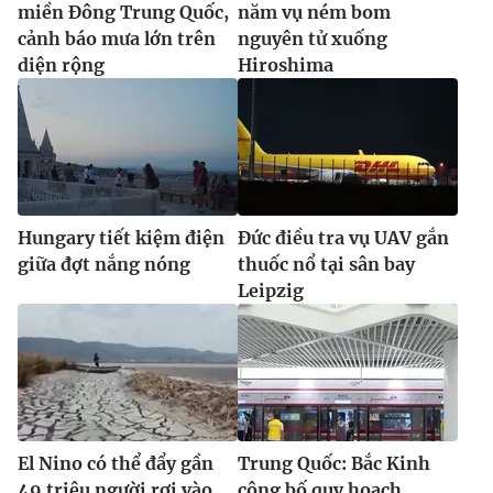
miền Đông Trung Quốc,
năm vụ ném bom
cảnh báo mưa lớn trên
nguyên tử xuống
diện rộng
Hiroshima
Hungary tiết kiệm điện
Đức điều tra vụ UAV gắn
giữa đợt nắng nóng
thuốc nổ tại sân bay
Leipzig
El Nino có thể đẩy gần
Trung Quốc: Bắc Kinh
49 triệu người rơi vào
công bố quy hoạch