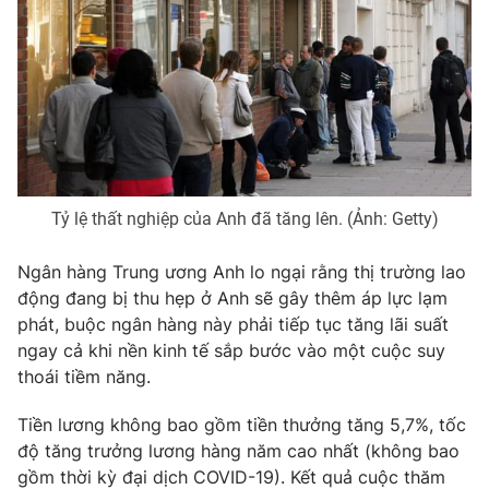
THỜI BÁO VTV
Theo dõi báo trên
Tỷ lệ thất nghiệp của Anh đã tăng lên. (Ảnh: Getty)
Cơ quan chủ quản:
Đài Truyền hình Việt Nam
Cơ quan báo chí:
Thời báo VTV
Ngân hàng Trung ương Anh lo ngại rằng thị trường lao
Giấy phép hoạt động báo in và báo điện tử số 483/GP-BTTTT
động đang bị thu hẹp ở Anh sẽ gây thêm áp lực lạm
cấp ngày 29/12/2023
phát, buộc ngân hàng này phải tiếp tục tăng lãi suất
Tổng Biên tập:
Vũ Thanh Thủy
ngay cả khi nền kinh tế sắp bước vào một cuộc suy
thoái tiềm năng.
Phó Tổng Biên tập:
Nguyễn Thị Mỹ Hạnh, Phạm Quốc Thắng,
Nguyễn Trọng Ninh
Tiền lương không bao gồm tiền thưởng tăng 5,7%, tốc
Tổng đài VTV:
024.38 355 931 - 024.38 355 932
độ tăng trưởng lương hàng năm cao nhất (không bao
Ðiện thoại Thời báo VTV:
024.66 897 897
gồm thời kỳ đại dịch COVID-19). Kết quả cuộc thăm