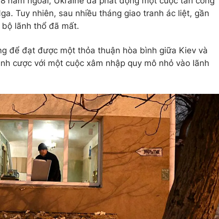
 8 năm ngoái, Ukraine đã phát động một cuộc tấn công
a. Tuy nhiên, sau nhiều tháng giao tranh ác liệt, gần
 bộ lãnh thổ đã mất.
ng để đạt được một thỏa thuận hòa bình giữa Kiev và
ánh cược với một cuộc xâm nhập quy mô nhỏ vào lãnh