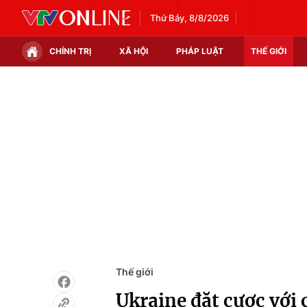
Thứ Bảy, 8/8/2026
CHÍNH TRỊ
XÃ HỘI
PHÁP LUẬT
THẾ GIỚI
Chính trị
Xã hội
Thế giới
Kinh tế
Tin tức
Tài chính
Thế giới đó đây
Thị trường
Câu chuyện quốc tế
Góc doanh nghiệp
Dữ liệu và đời sống
Thế giới
Ukraine đặt cược với 