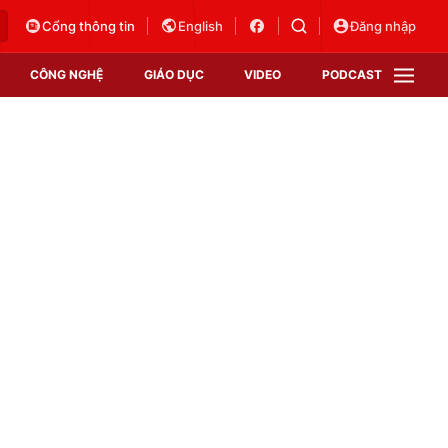
Cổng thông tin
English
Đăng nhập
CÔNG NGHỆ
GIÁO DỤC
VIDEO
PODCAST
VTV Money
VTV Thể thao
VTV Sức khoẻ
Bất động sản
Thị trường 24h
Tấm lòng Việt
Vươn mình bằng AI
VTV4
VTV8
VTV9
Lịch phát sóng
Giao lưu trực tuyến
Sự kiện