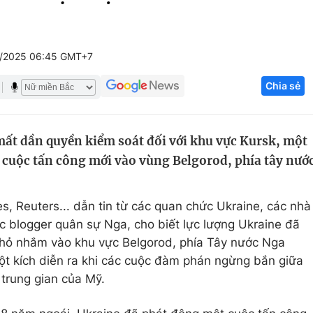
Góc ảnh
/2025 06:45 GMT+7
Giáo dục
Công nghệ
Chia sẻ
Tuyển sinh
Hitech Công ng
Học trực tuyến
Sản phẩm
ất dần quyền kiểm soát đối với khu vực Kursk, một
g
Thị trường
ở cuộc tấn công mới vào vùng Belgorod, phía tây nướ
Tư vấn
, Reuters... dẫn tin từ các quan chức Ukraine, các nhà
c blogger quân sự Nga, cho biết lực lượng Ukraine đã
hỏ nhắm vào khu vực Belgorod, phía Tây nước Nga
ột kích diễn ra khi các cuộc đàm phán ngừng bắn giữa
 trung gian của Mỹ.