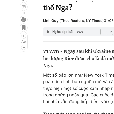
thổ Nga?
0
Linh Quy (Theo Reuters, NY Times)
31/03
Giải trí
Đời sống
3:48
Nghe đọc bài
Điện ảnh
Du lịch
Âm nhạc
Làm đẹp
VTV.vn - Ngay sau khi Ukraine m
Sao
Chất lượng cuộc sốn
lực lượng Kiev được cho là đã m
Nga.
Một số báo lớn như New York Times
phân tích tình báo nguồn mở và cá
thực hiện một số cuộc xâm nhập n
trong những ngày qua. Các cuộc đ
hai phía vẫn đang tiếp diễn, với sự