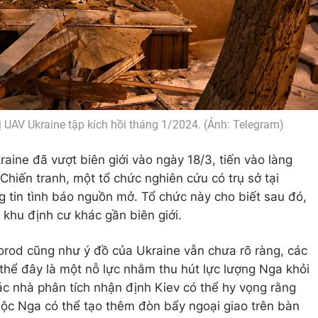
 UAV Ukraine tập kích hồi tháng 1/2024. (Ảnh: Telegram)
raine đã vượt biên giới vào ngày 18/3, tiến vào làng
hiến tranh, một tổ chức nghiên cứu có trụ sở tại
 tin tình báo nguồn mở. Tổ chức này cho biết sau đó,
 khu định cư khác gần biên giới.
rod cũng như ý đồ của Ukraine vẫn chưa rõ ràng, các
 thể đây là một nỗ lực nhằm thu hút lực lượng Nga khỏi
ác nhà phân tích nhận định Kiev có thể hy vọng rằng
ộc Nga có thể tạo thêm đòn bẩy ngoại giao trên bàn