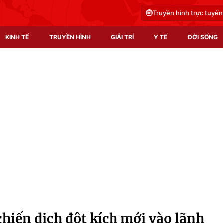
Truyền hình trực tuyến
KINH TẾ
TRUYỀN HÌNH
GIẢI TRÍ
Y TẾ
ĐỜI SỐNG
Pháp luật
Y tế
Truyền hình
Multimedia
Phim VTV
Video
Hậu trường
Shorts video
Nhân vật
Podcast
Khán giả
EMagazine
Giải sao mai
Photo
chiến dịch đột kích mới vào lãnh
Infographic