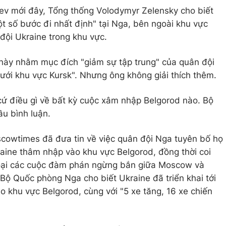
Kiev mới đây, Tổng thống Volodymyr Zelensky cho biết
ột số bước đi nhất định" tại Nga, bên ngoài khu vực
đội Ukraine trong khu vực.
này nhằm mục đích "giảm sự tập trung" của quân đội
ưới khu vực Kursk". Nhưng ông không giải thích thêm.
cứ điều gì về bất kỳ cuộc xâm nhập Belgorod nào. Bộ
ầu bình luận.
scowtimes đã đưa tin về việc quân đội Nga tuyên bố họ
raine thâm nhập vào khu vực Belgorod, đồng thời coi
hoại các cuộc đàm phán ngừng bắn giữa Moscow và
ộ Quốc phòng Nga cho biết Ukraine đã triển khai tới
o khu vực Belgorod, cùng với "5 xe tăng, 16 xe chiến