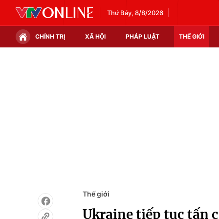
Thứ Bảy, 8/8/2026
CHÍNH TRỊ
XÃ HỘI
PHÁP LUẬT
THẾ GIỚI
Chính trị
Xã hội
Thế giới
Kinh tế
Tin tức
Tài chính
Thế giới đó đây
Thị trường
Câu chuyện quốc tế
Góc doanh nghiệp
Dữ liệu và đời sống
Thế giới
Ukraine tiếp tục tấn 