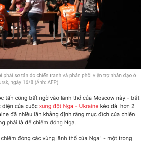
 phải sơ tán do chiến tranh và phân phối viện trợ nhân đạo ở
ursk, ngày 16/8 (Ảnh: AFP)
ộc tấn công bất ngờ vào lãnh thổ của Moscow này - bắt
c diện của cuộc
xung đột Nga - Ukraine
kéo dài hơn 2
aine đã nhiều lần khẳng định rằng mục đích của chiến
ng phải là để chiếm đóng Nga.
 chiếm đóng các vùng lãnh thổ của Nga" - một trong