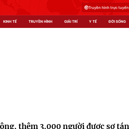
Truyền hình trực tuyến
KINH TẾ
TRUYỀN HÌNH
GIẢI TRÍ
Y TẾ
ĐỜI SỐNG
Pháp luật
Y tế
Truyền hình
Multimedia
Phim VTV
Video
Hậu trường
Shorts video
Nhân vật
Podcast
Khán giả
EMagazine
Giải sao mai
Photo
công, thêm 3.000 người được sơ tá
Infographic