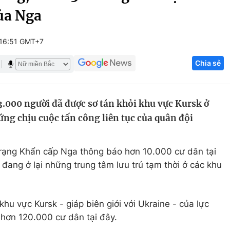
ủa Nga
Góc ảnh
 16:51 GMT+7
Giáo dục
Công nghệ
Chia sẻ
Tuyển sinh
Hitech Công ng
Học trực tuyến
Sản phẩm
3.000 người đã được sơ tán khỏi khu vực Kursk ở
g
Thị trường
ng chịu cuộc tấn công liên tục của quân đội
Tư vấn
trạng Khẩn cấp Nga thông báo hơn 10.000 cư dân tại
đang ở lại những trung tâm lưu trú tạm thời ở các khu
khu vực Kursk - giáp biên giới với Ukraine - của lực
 hơn 120.000 cư dân tại đây.