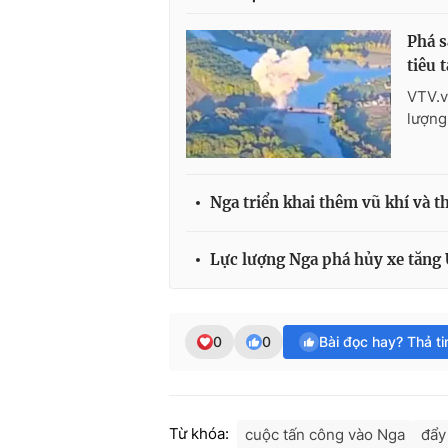
Phá s
tiêu 
VTV.v
lượng
Nga triển khai thêm vũ khí và t
Lực lượng Nga phá hủy xe tăng 
0
0
Bài đọc hay? Thả t
Từ khóa:
cuộc tấn công vào Nga
đẩy