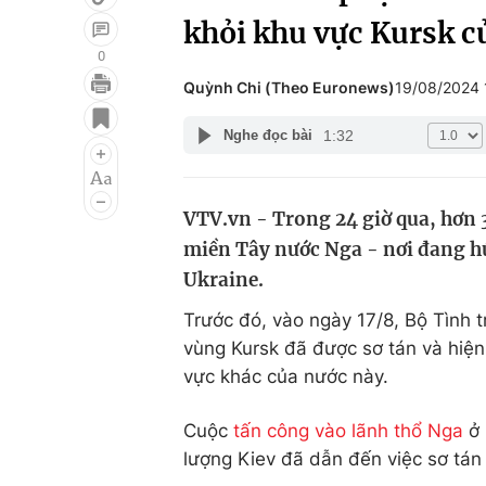
khỏi khu vực Kursk c
0
Quỳnh Chi (Theo Euronews)
19/08/2024
Giải trí
Đời sống
1:32
Nghe đọc bài
Điện ảnh
Du lịch
Âm nhạc
Làm đẹp
VTV.vn - Trong 24 giờ qua, hơn 
Sao
Chất lượng cuộc sốn
miền Tây nước Nga - nơi đang hứ
Ukraine.
Trước đó, vào ngày 17/8, Bộ Tình 
vùng Kursk đã được sơ tán và hiện 
vực khác của nước này.
Cuộc
tấn công vào lãnh thổ Nga
ở 
lượng Kiev đã dẫn đến việc sơ tán