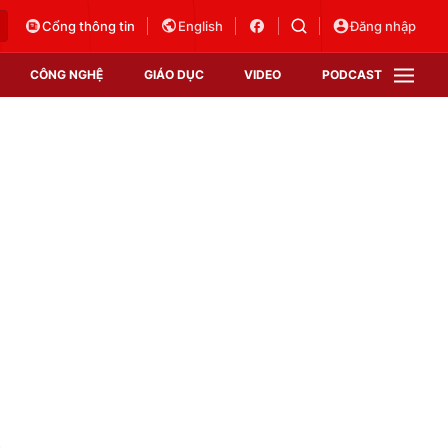
Cổng thông tin
English
Đăng nhập
CÔNG NGHỆ
GIÁO DỤC
VIDEO
PODCAST
VTV Money
VTV Thể thao
VTV Sức khoẻ
Bất động sản
Thị trường 24h
Tấm lòng Việt
Vươn mình bằng AI
VTV4
VTV8
VTV9
Lịch phát sóng
Giao lưu trực tuyến
n
Sự kiện