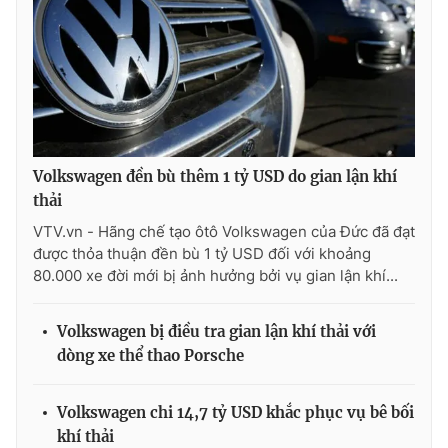
Photo
Infographic
Video
Shorts video
VTV Money
VTV Thể thao
Volkswagen đền bù thêm 1 tỷ USD do gian lận khí
thải
VTV Sức khoẻ
Bất động sản
VTV.vn - Hãng chế tạo ôtô Volkswagen của Đức đã đạt
được thỏa thuận đền bù 1 tỷ USD đối với khoảng
Thị trường 24h
Tấm lòng Việt
80.000 xe đời mới bị ảnh hưởng bởi vụ gian lận khí...
VTV4
Vươn mình bằng AI
Volkswagen bị điều tra gian lận khí thải với
dòng xe thể thao Porsche
VTV9
VTV8
Volkswagen chi 14,7 tỷ USD khắc phục vụ bê bối
khí thải
Liên hệ tòa soạn
English