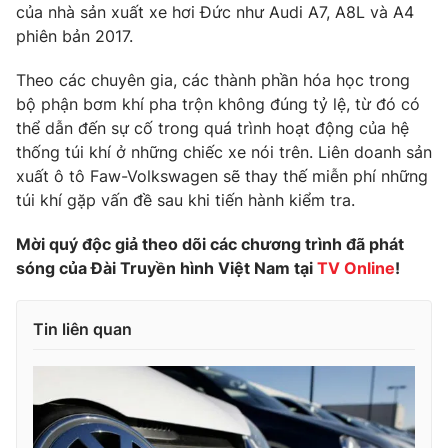
Phim VTV
của nhà sản xuất xe hơi Đức như Audi A7, A8L và A4
Giải trí
phiên bản 2017.
Hậu trường
Điện ảnh
Đời sống
Theo các chuyên gia, các thành phần hóa học trong
Nhân vật
Âm nhạc
bộ phận bơm khí pha trộn không đúng tỷ lệ, từ đó có
Du lịch
Khán giả
thể dẫn đến sự cố trong quá trình hoạt động của hệ
Giáo dục
Sao
thống túi khí ở những chiếc xe nói trên. Liên doanh sản
Làm đẹp
Giải sao mai
xuất ô tô Faw-Volkswagen sẽ thay thế miễn phí những
Tuyển sinh
Công nghệ
túi khí gặp vấn đề sau khi tiến hành kiểm tra.
Chất lượng cuộc sống
Học trực tuyến
Hitech Công nghệ tương lai
Mời quý độc giả theo dõi các chương trình đã phát
Giao lưu trực tuyến
sóng của Đài Truyền hình Việt Nam tại
TV Online
!
Sản phẩm
Lịch phát sóng
Thị trường
Tin liên quan
Tư vấn
Chuyên mục khác
Emagazine
Podcast