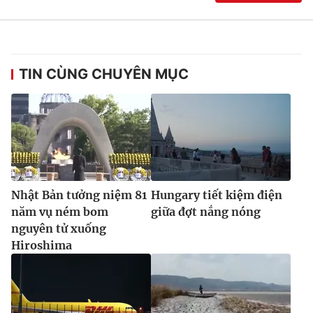
Ðiện thoại Thời báo VTV:
024.66 897 897
Email:
toasoan@vtv.vn
Liên hệ quảng cáo:
024-7300.7108
TIN CÙNG CHUYÊN MỤC
Nhật Bản tưởng niệm 81
Hungary tiết kiệm điện
năm vụ ném bom
giữa đợt nắng nóng
nguyên tử xuống
® Cấm sao chép dưới mọi hình thức nếu không có sự chấp
Hiroshima
thuận bằng văn bản. Ghi rõ nguồn VTV.vn khi phát hành lại
thông tin từ website này.