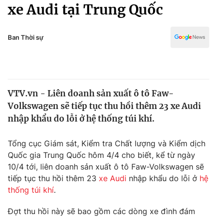
Chính trị
xe Audi tại Trung Quốc
Truyền hình
Văn hóa - Giải trí
Xã hội
Y tế
Ban Thời sự
Đời sống
Pháp luật
Công nghệ
Giáo dục
Y tế
VTV.vn - Liên doanh sản xuất ô tô Faw-
Volkswagen sẽ tiếp tục thu hồi thêm 23 xe Audi
Thế giới
nhập khẩu do lỗi ở hệ thống túi khí.
Tin tức
Kinh tế
Tổng cục Giám sát, Kiểm tra Chất lượng và Kiểm dịch
Thế giới đó đây
Quốc gia Trung Quốc hôm 4/4 cho biết, kể từ ngày
Tài chính
10/4 tới, liên doanh sản xuất ô tô Faw-Volkswagen sẽ
Dữ liệu và đời sống
Câu chuyện quốc tế
tiếp tục thu hồi thêm 23
xe Audi
nhập khẩu do lỗi ở
hệ
Thị trường
thống túi khí
.
Truyền hình
Góc doanh nghiệp
Đợt thu hồi này sẽ bao gồm các dòng xe đình đám