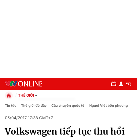
THẾ GIỚI
Chính trị
Tin tức
Thế giới đó đây
Câu chuyện quốc tế
Người Việt bốn phương
Xã hội
05/04/2017 17:38 GMT+7
Pháp luật
Chuyên mục
Kinh tế
Volkswagen tiếp tục thu hồi
Thể thao