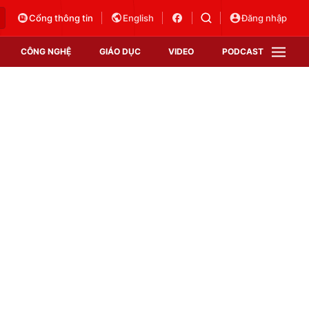
Cổng thông tin
English
Đăng nhập
CÔNG NGHỆ
GIÁO DỤC
VIDEO
PODCAST
VTV Money
VTV Thể thao
VTV Sức khoẻ
Bất động sản
Thị trường 24h
Tấm lòng Việt
Vươn mình bằng AI
VTV4
VTV8
VTV9
Lịch phát sóng
Giao lưu trực tuyến
Sự kiện