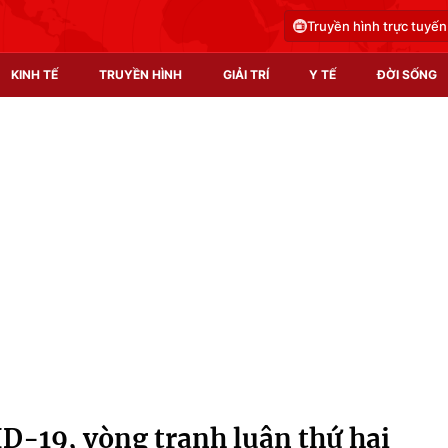
Truyền hình trực tuyến
KINH TẾ
TRUYỀN HÌNH
GIẢI TRÍ
Y TẾ
ĐỜI SỐNG
Pháp luật
Y tế
Truyền hình
Multimedia
Phim VTV
Video
Hậu trường
Shorts video
Nhân vật
Podcast
Khán giả
EMagazine
Giải sao mai
Photo
-19, vòng tranh luận thứ hai
Infographic