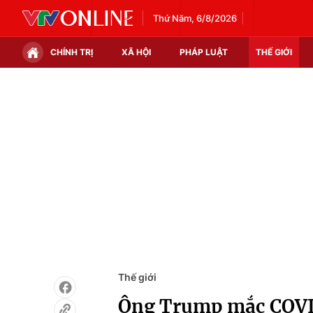
Thứ Năm, 6/8/2026
CHÍNH TRỊ
XÃ HỘI
PHÁP LUẬT
THẾ GIỚI
Chính trị
Xã hội
Thế giới
Kinh tế
Tin tức
Tài chính
Thế giới đó đây
Thị trường
Câu chuyện quốc tế
Góc doanh nghiệp
Dữ liệu và đời sống
Thế giới
Ông Trump mắc COVID