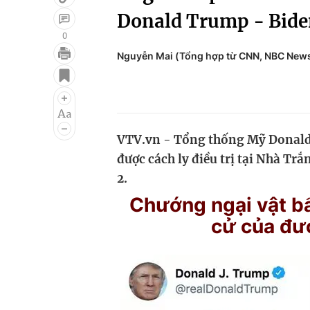
Donald Trump - Biden
0
Nguyễn Mai (Tổng hợp từ CNN, NBC News
Giải trí
Đời sống
Điện ảnh
Du lịch
Âm nhạc
Làm đẹp
VTV.vn - Tổng thống Mỹ Donald
Sao
Chất lượng cuộc sốn
được cách ly điều trị tại Nhà Tr
2.
Chướng ngại vật bấ
cử của đư