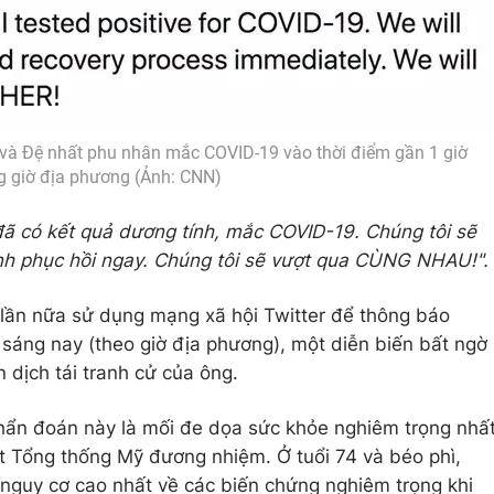
và Đệ nhất phu nhân mắc COVID-19 vào thời điểm gần 1 giờ
g giờ địa phương (Ảnh: CNN)
 đã có kết quả dương tính, mắc COVID-19. Chúng tôi sẽ
ình phục hồi ngay. Chúng tôi sẽ vượt qua CÙNG NHAU!".
lần nữa sử dụng mạng xã hội Twitter để thông báo
ờ sáng nay (theo giờ địa phương), một diễn biến bất ngờ
n dịch tái tranh cử của ông.
hẩn đoán này là mối đe dọa sức khỏe nghiêm trọng nhấ
ột Tổng thống Mỹ đương nhiệm. Ở tuổi 74 và béo phì,
guy cơ cao nhất về các biến chứng nghiêm trọng khi