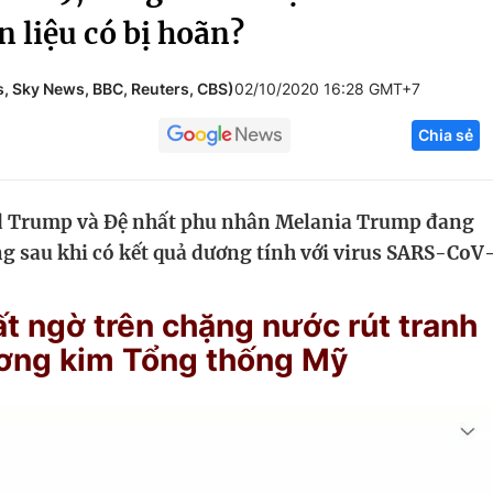
 liệu có bị hoãn?
Góc ảnh
, Sky News, BBC, Reuters, CBS)
02/10/2020 16:28 GMT+7
Giáo dục
Công nghệ
Chia sẻ
Tuyển sinh
Hitech Công ng
Học trực tuyến
Sản phẩm
 Trump và Đệ nhất phu nhân Melania Trump đang
g
Thị trường
ắng sau khi có kết quả dương tính với virus SARS-CoV
Tư vấn
t ngờ trên chặng nước rút tranh
ơng kim Tổng thống Mỹ