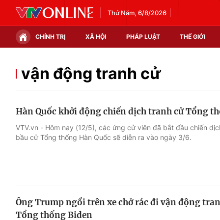
Thứ Năm, 6/8/2026
CHÍNH TRỊ
XÃ HỘI
PHÁP LUẬT
THẾ GIỚI
Chính trị
Xã hội
vận động tranh cử
Thế giới
Kinh tế
Hàn Quốc khởi động chiến dịch tranh cử Tổng t
Tin tức
Tài chính
VTV.vn - Hôm nay (12/5), các ứng cử viên đã bắt đầu chiến dị
bầu cử Tổng thống Hàn Quốc sẽ diễn ra vào ngày 3/6.
Thế giới đó đây
Thị trường
Câu chuyện quốc tế
Góc doanh nghiệp
Dữ liệu và đời sống
Ông Trump ngổi trên xe chở rác đi vận động tran
Tổng thống Biden