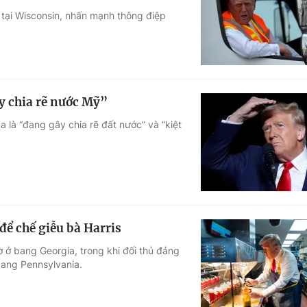
 tại Wisconsin, nhấn mạnh thông điệp
Góc ảnh
Giáo dục
Công nghệ
Tuyển sinh
Hitech Công ng
 chia rẽ nước Mỹ”
Học trực tuyến
Sản phẩm
 là “đang gây chia rẽ đất nước” và “kiệt
g
Thị trường
Tư vấn
ể chế giễu bà Harris
 ở bang Georgia, trong khi đối thủ đảng
ang Pennsylvania.