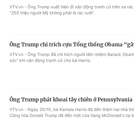
VTV.vn - Ông Trump xuất hiện đi vận động tranh cử trên xe rác
"250 triệu người Mỹ không phải là rác rưởi".
Giải trí
Đời sống
Điện ảnh
Du lịch
Ông Trump chỉ trích cựu Tổng thống Obama “gây
Âm nhạc
Làm đẹp
VTV.vn - Ông Trump đã chỉ trích người tiền nhiệm Barack Obama
sức” khi vận động tranh cử cho bà Harris.
Sao
Chất lượng cuộc sốn
Ông Trump phát khoai tây chiên ở Pennsylvania đ
VTV.vn - Ngày 20/10, bà Kamala Harris đã đến thăm hai nhà thờ
Cộng hòa Donald Trump đã đến một cửa hàng McDonald's tại b