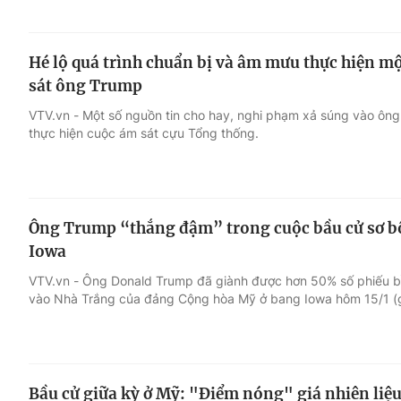
Hé lộ quá trình chuẩn bị và âm mưu thực hiện m
sát ông Trump
VTV.vn - Một số nguồn tin cho hay, nghi phạm xả súng vào ông
thực hiện cuộc ám sát cựu Tổng thống.
Ông Trump “thắng đậm” trong cuộc bầu cử sơ bộ
Iowa
VTV.vn - Ông Donald Trump đã giành được hơn 50% số phiếu b
vào Nhà Trắng của đảng Cộng hòa Mỹ ở bang Iowa hôm 15/1 (g
Bầu cử giữa kỳ ở Mỹ: "Điểm nóng" giá nhiên liệ