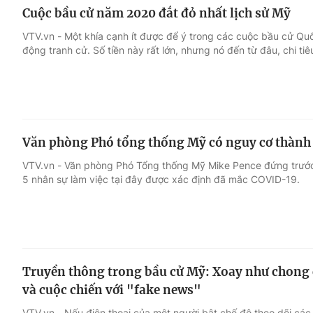
Cuộc bầu cử năm 2020 đắt đỏ nhất lịch sử Mỹ
VTV.vn - Một khía cạnh ít được để ý trong các cuộc bầu cử Quố
động tranh cử. Số tiền này rất lớn, nhưng nó đến từ đâu, chi ti
Văn phòng Phó tổng thống Mỹ có nguy cơ thành
VTV.vn - Văn phòng Phó Tổng thống Mỹ Mike Pence đứng trước 
5 nhân sự làm việc tại đây được xác định đã mắc COVID-19.
Truyền thông trong bầu cử Mỹ: Xoay như chong 
và cuộc chiến với "fake news"
VTV.vn - Nếu điện thoại của một người bật chế độ theo dõi các 