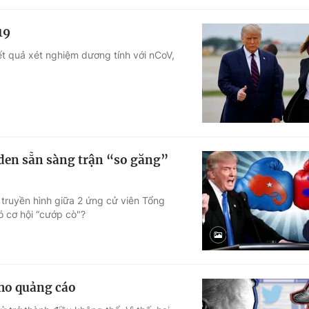
19
t quả xét nghiệm dương tính với nCoV,
den sẵn sàng trận “so găng”
n truyền hình giữa 2 ứng cử viên Tổng
ó cơ hội “cướp cò"?
cho quảng cáo