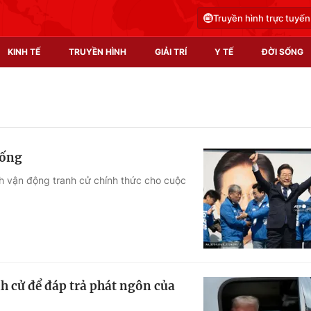
Truyền hình trực tuyến
KINH TẾ
TRUYỀN HÌNH
GIẢI TRÍ
Y TẾ
ĐỜI SỐNG
Pháp luật
Y tế
Truyền hình
Multimedia
hống
Phim VTV
Video
ch vận động tranh cử chính thức cho cuộc
Hậu trường
Shorts video
Nhân vật
Podcast
Khán giả
EMagazine
Giải sao mai
Photo
h cử để đáp trả phát ngôn của
Infographic