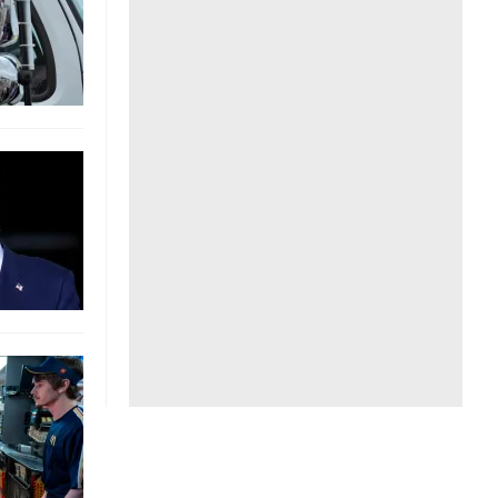
Liên hệ toà soạn
hệ tương lai