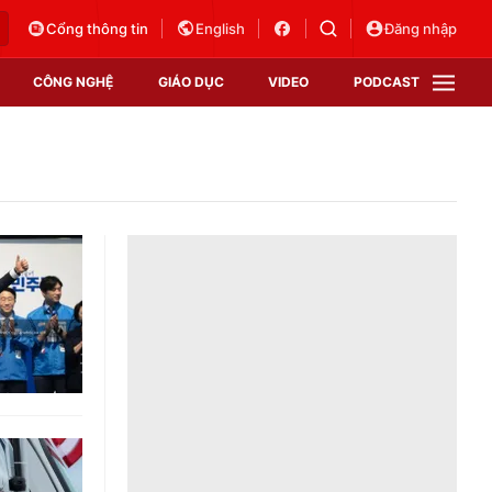
Cổng thông tin
English
Đăng nhập
CÔNG NGHỆ
GIÁO DỤC
VIDEO
PODCAST
VTV Money
VTV Thể thao
VTV Sức khoẻ
Bất động sản
Thị trường 24h
Tấm lòng Việt
Vươn mình bằng AI
VTV4
VTV8
VTV9
Lịch phát sóng
Giao lưu trực tuyến
Sự kiện