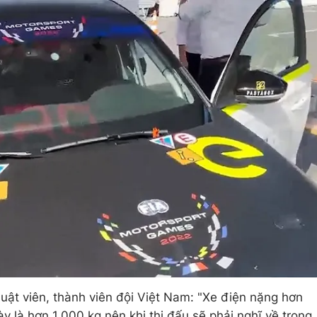
huật viên, thành viên đội Việt Nam: "Xe điện nặng hơn
y là hơn 1.000 kg nên khi thi đấu sẽ phải nghĩ về trọng