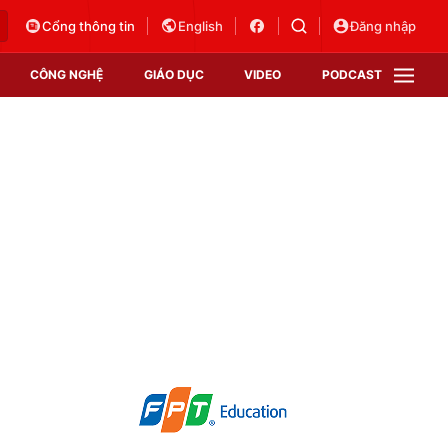
Cổng thông tin
English
Đăng nhập
CÔNG NGHỆ
GIÁO DỤC
VIDEO
PODCAST
VTV Money
VTV Thể thao
VTV Sức khoẻ
Bất động sản
Thị trường 24h
Tấm lòng Việt
Vươn mình bằng AI
VTV4
VTV8
VTV9
Lịch phát sóng
Giao lưu trực tuyến
Sự kiện