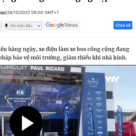
Góc ảnh
háp)
28/10/2022 06:00 GMT+7
Chia sẻ
Giáo dục
Công nghệ
Tuyển sinh
Hitech Công ng
iện hàng ngày, xe điện làm xe bus công cộng đang
Học trực tuyến
Sản phẩm
pháp bảo vệ môi trường, giảm thiểu khí nhà kính.
g
Thị trường
Tư vấn