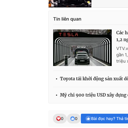
Tin liên quan
Các h
1,2 n
VTV.v
gần 1
triệu
Toyota tái khởi động sản xuất d
Mỹ chi 900 triệu USD xây dựng c
0
0
Bài đọc hay? Thả t