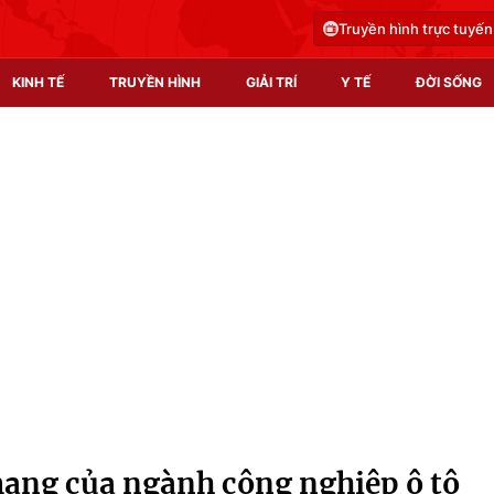
Truyền hình trực tuyến
KINH TẾ
TRUYỀN HÌNH
GIẢI TRÍ
Y TẾ
ĐỜI SỐNG
Pháp luật
Y tế
Truyền hình
Multimedia
Phim VTV
Video
Hậu trường
Shorts video
Nhân vật
Podcast
Khán giả
EMagazine
Giải sao mai
Photo
mạng của ngành công nghiệp ô tô
Infographic