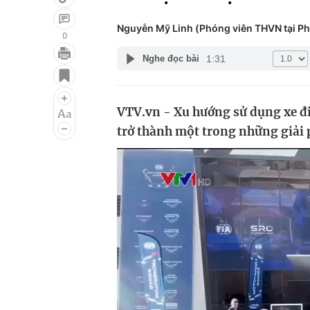
Nguyễn Mỹ Linh (Phóng viên THVN tại P
0
1:31
Nghe đọc bài
Giải trí
Đời sống
Điện ảnh
Du lịch
VTV.vn - Xu hướng sử dụng xe đ
Âm nhạc
Làm đẹp
trở thành một trong những giải 
Sao
Chất lượng cuộc sốn