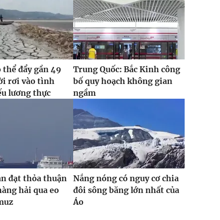
ó thể đẩy gần 49
Trung Quốc: Bắc Kinh công
ời rơi vào tình
bố quy hoạch không gian
ếu lương thực
ngầm
n đạt thỏa thuận
Nắng nóng có nguy cơ chia
hàng hải qua eo
đôi sông băng lớn nhất của
muz
Áo