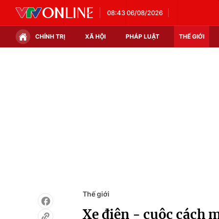
08:43 06/08/2026
CHÍNH TRỊ
XÃ HỘI
PHÁP LUẬT
THẾ GIỚI
Chính trị
Xã hội
Thế giới
Kinh tế
Tin tức
Tài chính
Thế giới đó đây
Thị trường
Câu chuyện quốc tế
Góc doanh nghiệp
Dữ liệu và đời sống
Thế giới
Xe điện - cuộc cách 