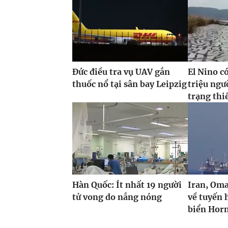
Đức điều tra vụ UAV gắn
El Nino c
thuốc nổ tại sân bay Leipzig
triệu ngư
trạng thi
Hàn Quốc: Ít nhất 19 người
Iran, Oma
tử vong do nắng nóng
về tuyến 
biển Hor