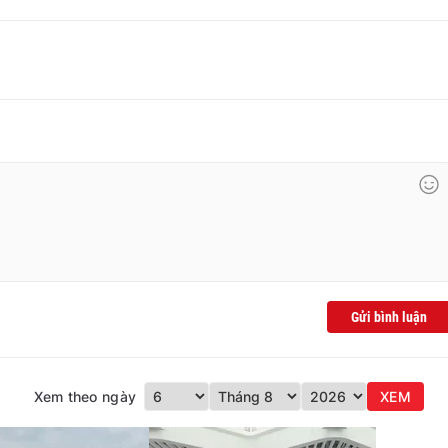
Gửi bình luận
Xem theo ngày
XEM