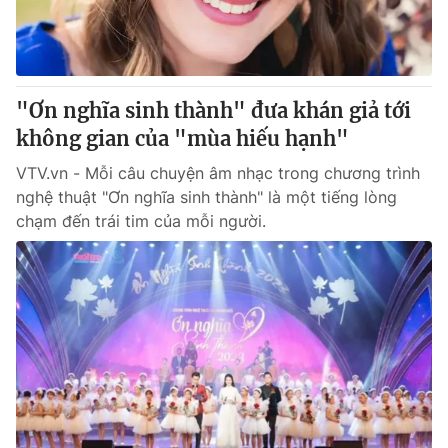
Thị trường 24h
Tấm lòng Việt
VTV4
Vươn mình bằng AI
"Ơn nghĩa sinh thành" đưa khán giả tới
VTV9
VTV8
không gian của "mùa hiếu hạnh"
VTV.vn - Mỗi câu chuyện âm nhạc trong chương trình
Liên hệ tòa soạn
English
nghệ thuật "Ơn nghĩa sinh thành" là một tiếng lòng
chạm đến trái tim của mỗi người.
THỜI BÁO VTV
Theo dõi báo trên
Cơ quan chủ quản:
Đài Truyền hình Việt Nam
Cơ quan báo chí:
Thời báo VTV