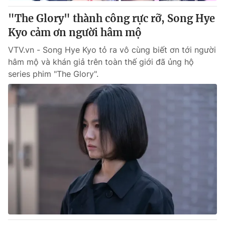
"The Glory" thành công rực rỡ, Song Hye
® Cấm sao chép dưới mọi hình thức nếu không có sự chấp
Kyo cảm ơn người hâm mộ
thuận bằng văn bản. Ghi rõ nguồn VTV.vn khi phát hành lại
thông tin từ website này.
VTV.vn - Song Hye Kyo tỏ ra vô cùng biết ơn tới người
hâm mộ và khán giả trên toàn thế giới đã ủng hộ
series phim "The Glory".