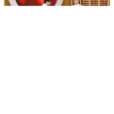
Tin mới
Video
Live
Emagazine
Trang chủ
Đừng bắt em phải quên - Tập 12: Bách
béo mang quà đến tận nhà "tấn công"
Ngọc
VTV.vn - Trong đoạn giới thiệu tập 12 "Đừng bắt em
phải quên", Bách béo đã tán tỉnh Ngọc bằng chiêu
thường thấy ở trên phim đó là tặng bánh ngọt và xin...