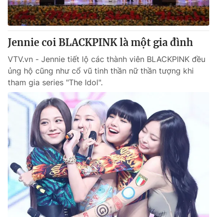
Giấy phép hoạt động báo in và báo điện tử số 483/GP-BTTTT
cấp ngày 29/12/2023
Tổng Biên tập:
Vũ Thanh Thủy
Jennie coi BLACKPINK là một gia đình
Phó Tổng Biên tập:
Nguyễn Thị Mỹ Hạnh, Phạm Quốc Thắng,
Nguyễn Trọng Ninh
VTV.vn - Jennie tiết lộ các thành viên BLACKPINK đều
Tổng đài VTV:
024.38 355 931 - 024.38 355 932
ủng hộ cũng như cổ vũ tinh thần nữ thần tượng khi
Ðiện thoại Thời báo VTV:
024.66 897 897
tham gia series "The Idol".
Email:
toasoan@vtv.vn
Liên hệ quảng cáo:
024-7300.7108