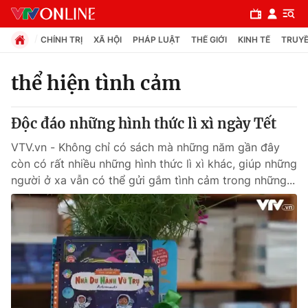
CHÍNH TRỊ
XÃ HỘI
PHÁP LUẬT
THẾ GIỚI
KINH TẾ
TRUYỀ
thể hiện tình cảm
Chuyên mục
Độc đáo những hình thức lì xì ngày Tết
Chính trị
VTV.vn - Không chỉ có sách mà những năm gần đây
còn có rất nhiều những hình thức lì xì khác, giúp những
Xã hội
người ở xa vẫn có thể gửi gắm tình cảm trong những...
Pháp luật
Y tế
Thế giới