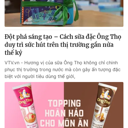
Tin tức
Kinh tế
Thế giới đó đây
Tài chính
Dữ liệu và đời sống
Câu chuyện quốc tế
Thị trường
Đột phá sáng tạo – Cách sữa đặc Ông Thọ
duy trì sức hút trên thị trường gần nửa
Truyền hình
Góc doanh nghiệp
thế kỷ
Phim VTV
Giải trí
VTV.vn - Hương vị của sữa Ông Thọ không chỉ chinh
Hậu trường
phục thị trường trong nước mà còn gây ấn tượng đặc
Điện ảnh
biệt với người tiêu dùng thế giới,
Đời sống
Nhân vật
Âm nhạc
Du lịch
Khán giả
Giáo dục
Sao
Làm đẹp
Giải sao mai
Tuyển sinh
Công nghệ
Chất lượng cuộc sống
Học trực tuyến
Hitech Công nghệ tương lai