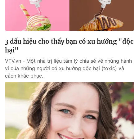
Giao lưu trực tuyến
Sản phẩm
Lịch phát sóng
Thị trường
Tư vấn
3 dấu hiệu cho thấy bạn có xu hướng "độc
Chuyên mục khác
hại"
Emagazine
Podcast
VTV.vn - Một nhà trị liệu tâm lý chia sẻ về những hành
vi của những người có xu hướng độc hại (toxic) và
Photo
Infographic
cách khắc phục.
Video
Shorts video
VTV Money
VTV Thể thao
VTV Sức khoẻ
Bất động sản