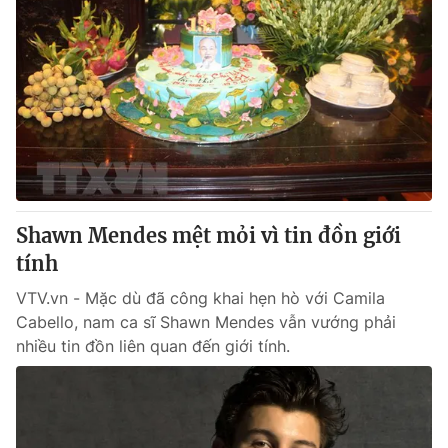
Shawn Mendes mệt mỏi vì tin đồn giới
tính
VTV.vn - Mặc dù đã công khai hẹn hò với Camila
Cabello, nam ca sĩ Shawn Mendes vẫn vướng phải
nhiều tin đồn liên quan đến giới tính.