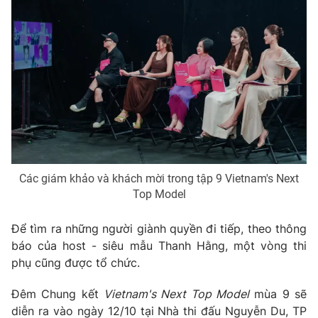
Ðiện thoại Thời báo VTV:
024.66 897 897
Email:
toasoan@vtv.vn
Liên hệ quảng cáo:
024-7300.7108
Các giám khảo và khách mời trong tập 9 Vietnam's Next
Top Model
Để tìm ra những người giành quyền đi tiếp, theo thông
báo của host - siêu mẫu Thanh Hằng, một vòng thi
® Cấm sao chép dưới mọi hình thức nếu không có sự chấp
phụ cũng được tổ chức.
thuận bằng văn bản. Ghi rõ nguồn VTV.vn khi phát hành lại
thông tin từ website này.
Đêm Chung kết
Vietnam's Next Top Model
mùa 9 sẽ
diễn ra vào ngày 12/10 tại Nhà thi đấu Nguyễn Du, TP