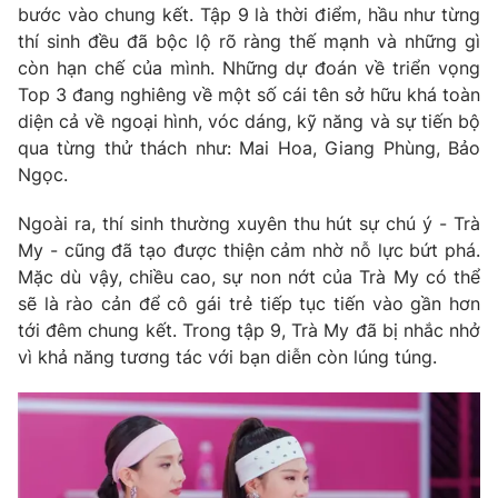
bước vào chung kết. Tập 9 là thời điểm, hầu như từng
Photo
Infographic
thí sinh đều đã bộc lộ rõ ràng thế mạnh và những gì
còn hạn chế của mình. Những dự đoán về triển vọng
Top 3 đang nghiêng về một số cái tên sở hữu khá toàn
Video
Shorts video
diện cả về ngoại hình, vóc dáng, kỹ năng và sự tiến bộ
qua từng thử thách như: Mai Hoa, Giang Phùng, Bảo
VTV Money
VTV Thể thao
Ngọc.
Ngoài ra, thí sinh thường xuyên thu hút sự chú ý - Trà
VTV Sức khoẻ
Bất động sản
My - cũng đã tạo được thiện cảm nhờ nỗ lực bứt phá.
Mặc dù vậy, chiều cao, sự non nớt của Trà My có thể
Thị trường 24h
Tấm lòng Việt
sẽ là rào cản để cô gái trẻ tiếp tục tiến vào gần hơn
tới đêm chung kết. Trong tập 9, Trà My đã bị nhắc nhở
vì khả năng tương tác với bạn diễn còn lúng túng.
VTV4
Vươn mình bằng AI
VTV9
VTV8
Liên hệ tòa soạn
English