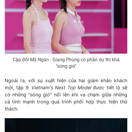
THỜI BÁO VTV
Theo dõi báo trên
Cặp đôi Mỹ Ngân - Giang Phùng có phần dự thi khá
"sóng gió"
Cơ quan chủ quản:
Đài Truyền hình Việt Nam
Ngoài ra, với sự xuất hiện của hai giám khảo khách
Cơ quan báo chí:
Thời báo VTV
mời, tập 9
Vietnam's Next Top Model
được tiết lộ sẽ
Giấy phép hoạt động báo in và báo điện tử số 483/GP-BTTTT
có những "sóng gió" nổi lên khi va chạm giữa những
cấp ngày 29/12/2023
cá tính mạnh trong quá trình phối hợp thực hiện thử
Tổng Biên tập:
Vũ Thanh Thủy
thách.
Phó Tổng Biên tập:
Nguyễn Thị Mỹ Hạnh, Phạm Quốc Thắng,
Nguyễn Trọng Ninh
Tổng đài VTV:
024.38 355 931 - 024.38 355 932