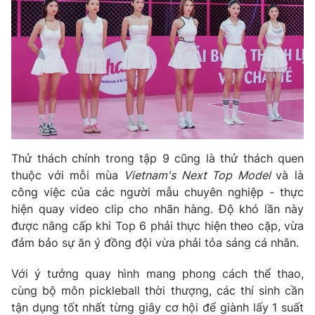
Phim VTV
Giải trí
Hậu trường
Điện ảnh
Đời sống
Nhân vật
Âm nhạc
Du lịch
Khán giả
Giáo dục
Sao
Làm đẹp
Giải sao mai
Tuyển sinh
Công nghệ
Chất lượng cuộc sống
Học trực tuyến
Thử thách chính trong tập 9 cũng là thử thách quen
Hitech Công nghệ tương lai
thuộc với mỗi mùa
Vietnam's Next Top Model
và là
Giao lưu trực tuyến
công việc của các người mẫu chuyên nghiệp - thực
Sản phẩm
hiện quay video clip cho nhãn hàng. Độ khó lần này
Lịch phát sóng
Thị trường
được nâng cấp khi Top 6 phải thực hiện theo cặp, vừa
đảm bảo sự ăn ý đồng đội vừa phải tỏa sáng cá nhân.
Tư vấn
Chuyên mục khác
Với ý tưởng quay hình mang phong cách thể thao,
cùng bộ môn pickleball thời thượng, các thí sinh cần
Emagazine
Podcast
tận dụng tốt nhất từng giây cơ hội để giành lấy 1 suất