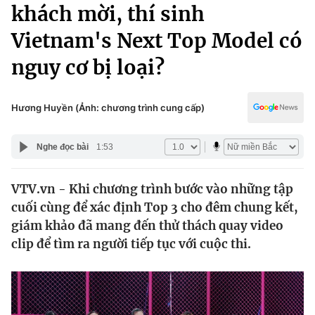
Chính trị
khách mời, thí sinh
Truyền hình
Vietnam's Next Top Model có
Văn hóa - Giải trí
Xã hội
Y tế
nguy cơ bị loại?
Đời sống
Pháp luật
Công nghệ
Giáo dục
Hương Huyền (Ảnh: chương trình cung cấp)
Y tế
Nghe đọc bài
1:53
Thế giới
VTV.vn - Khi chương trình bước vào những tập
Tin tức
cuối cùng để xác định Top 3 cho đêm chung kết,
Kinh tế
Thế giới đó đây
giám khảo đã mang đến thử thách quay video
Tài chính
clip để tìm ra người tiếp tục với cuộc thi.
Dữ liệu và đời sống
Câu chuyện quốc tế
Thị trường
Truyền hình
Góc doanh nghiệp