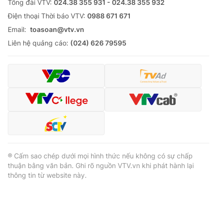
Tổng đài VTV:
024.38 355 931 - 024.38 355 932
Ðiện thoại Thời báo VTV:
0988 671 671
Email:
toasoan@vtv.vn
Liên hệ quảng cáo:
(024) 626 79595
® Cấm sao chép dưới mọi hình thức nếu không có sự chấp
thuận bằng văn bản. Ghi rõ nguồn VTV.vn khi phát hành lại
thông tin từ website này.