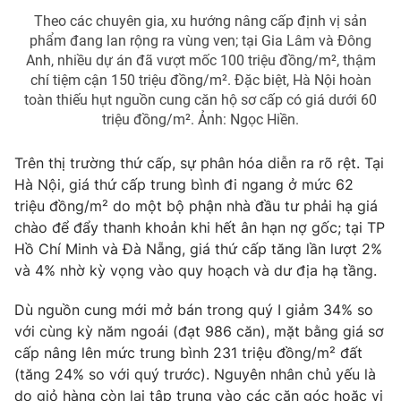
Theo các chuyên gia, xu hướng nâng cấp định vị sản
phẩm đang lan rộng ra vùng ven; tại Gia Lâm và Đông
Anh, nhiều dự án đã vượt mốc 100 triệu đồng/m², thậm
chí tiệm cận 150 triệu đồng/m². Đặc biệt, Hà Nội hoàn
THỜI BÁO VTV
toàn thiếu hụt nguồn cung căn hộ sơ cấp có giá dưới 60
triệu đồng/m². Ảnh: Ngọc Hiền.
Trên thị trường thứ cấp, sự phân hóa diễn ra rõ rệt. Tại
Theo dõi báo trên
Hà Nội, giá thứ cấp trung bình đi ngang ở mức 62
triệu đồng/m² do một bộ phận nhà đầu tư phải hạ giá
Cơ quan chủ quản:
Đài Truyền hình Việt Nam
chào để đẩy thanh khoản khi hết ân hạn nợ gốc; tại TP
Hồ Chí Minh và Đà Nẵng, giá thứ cấp tăng lần lượt 2%
Cơ quan báo chí:
Thời báo VTV
và 4% nhờ kỳ vọng vào quy hoạch và dư địa hạ tầng.
Giấy phép hoạt động báo in và báo điện tử số 483/GP-BTTTT
cấp ngày 29/12/2023
Dù nguồn cung mới mở bán trong quý I giảm 34% so
Tổng Biên tập:
Vũ Thanh Thủy
với cùng kỳ năm ngoái (đạt 986 căn), mặt bằng giá sơ
Phó Tổng Biên tập:
Nguyễn Thị Mỹ Hạnh, Phạm Quốc Thắng,
cấp nâng lên mức trung bình 231 triệu đồng/m² đất
Nguyễn Trọng Ninh
(tăng 24% so với quý trước). Nguyên nhân chủ yếu là
Tổng đài VTV:
024.38 355 931 - 024.38 355 932
do giỏ hàng còn lại tập trung vào các căn góc hoặc vị