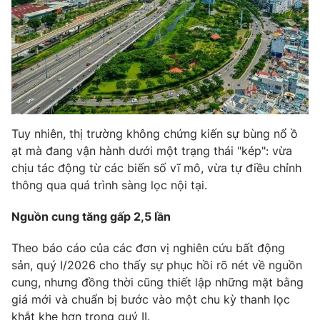
Phim VTV
Giải trí
Hậu trường
Điện ảnh
Đời sống
Nhân vật
Âm nhạc
Du lịch
Khán giả
Giáo dục
Sao
Làm đẹp
Giải sao mai
Tuyển sinh
Tuy nhiên, thị trường không chứng kiến sự bùng nổ ồ
Công nghệ
Chất lượng cuộc sống
ạt mà đang vận hành dưới một trạng thái "kép": vừa
Học trực tuyến
chịu tác động từ các biến số vĩ mô, vừa tự điều chỉnh
Hitech Công nghệ tương lai
Giao lưu trực tuyến
thông qua quá trình sàng lọc nội tại.
Sản phẩm
Nguồn cung tăng gấp 2,5 lần
Lịch phát sóng
Thị trường
Theo báo cáo của các đơn vị nghiên cứu bất động
Tư vấn
sản, quý I/2026 cho thấy sự phục hồi rõ nét về nguồn
Chuyên mục khác
cung, nhưng đồng thời cũng thiết lập những mặt bằng
giá mới và chuẩn bị bước vào một chu kỳ thanh lọc
Emagazine
Podcast
khắt khe hơn trong quý II.