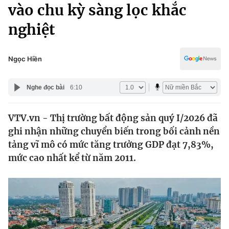
Chính trị
vào chu kỳ sàng lọc khắc
Truyền hình
nghiệt
Văn hóa - Giải trí
Xã hội
Y tế
Đời sống
Ngọc Hiền
Pháp luật
Công nghệ
Giáo dục
Nghe đọc bài
6:10
Y tế
VTV.vn - Thị trường bất động sản quý I/2026 đã
Thế giới
ghi nhận những chuyển biến trong bối cảnh nền
Tin tức
tảng vĩ mô có mức tăng trưởng GDP đạt 7,83%,
Kinh tế
mức cao nhất kể từ năm 2011.
Thế giới đó đây
Tài chính
Dữ liệu và đời sống
Câu chuyện quốc tế
Thị trường
Truyền hình
Góc doanh nghiệp