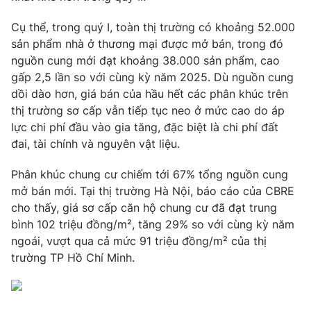
Photo
Infographic
Cụ thể, trong quý I, toàn thị trường có khoảng 52.000
sản phẩm nhà ở thương mại được mở bán, trong đó
nguồn cung mới đạt khoảng 38.000 sản phẩm, cao
Video
Shorts video
gấp 2,5 lần so với cùng kỳ năm 2025. Dù nguồn cung
dồi dào hơn, giá bán của hầu hết các phân khúc trên
VTV Money
VTV Thể thao
thị trường sơ cấp vẫn tiếp tục neo ở mức cao do áp
lực chi phí đầu vào gia tăng, đặc biệt là chi phí đất
VTV Sức khoẻ
Bất động sản
đai, tài chính và nguyên vật liệu.
Phân khúc chung cư chiếm tới 67% tổng nguồn cung
Thị trường 24h
Tấm lòng Việt
mở bán mới. Tại thị trường Hà Nội, báo cáo của CBRE
cho thấy, giá sơ cấp căn hộ chung cư đã đạt trung
VTV4
Vươn mình bằng AI
bình 102 triệu đồng/m², tăng 29% so với cùng kỳ năm
ngoái, vượt qua cả mức 91 triệu đồng/m² của thị
trường TP Hồ Chí Minh.
VTV9
VTV8
Liên hệ tòa soạn
English