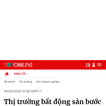
KINH TẾ
Chính trị
Tài chính
Thị trường
Góc doanh nghiệp
Xã hội
19/05/2026 07:06 GMT+7
Pháp luật
Chuyên mục
Kinh tế
Thị trường bất động sản bước
Thể thao