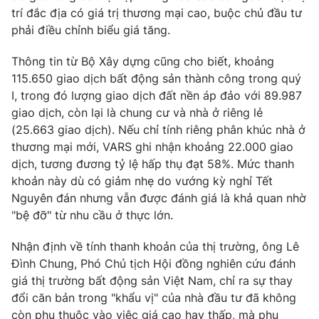
Ðiện thoại Thời báo VTV:
024.66 897 897
trí đắc địa có giá trị thương mại cao, buộc chủ đầu tư
Email:
toasoan@vtv.vn
phải điều chỉnh biểu giá tăng.
Liên hệ quảng cáo:
024-7300.7108
Thông tin từ Bộ Xây dựng cũng cho biết, khoảng
115.650 giao dịch bất động sản thành công trong quý
I, trong đó lượng giao dịch đất nền áp đảo với 89.987
giao dịch, còn lại là chung cư và nhà ở riêng lẻ
(25.663 giao dịch). Nếu chỉ tính riêng phân khúc nhà ở
thương mại mới, VARS ghi nhận khoảng 22.000 giao
dịch, tương đương tỷ lệ hấp thụ đạt 58%. Mức thanh
khoản này dù có giảm nhẹ do vướng kỳ nghỉ Tết
Nguyên đán nhưng vẫn được đánh giá là khả quan nhờ
"bệ đỡ" từ nhu cầu ở thực lớn.
Nhận định về tính thanh khoản của thị trường, ông Lê
® Cấm sao chép dưới mọi hình thức nếu không có sự chấp
thuận bằng văn bản. Ghi rõ nguồn VTV.vn khi phát hành lại
Đình Chung, Phó Chủ tịch Hội đồng nghiên cứu đánh
thông tin từ website này.
giá thị trường bất động sản Việt Nam, chỉ ra sự thay
đổi căn bản trong "khẩu vị" của nhà đầu tư đã không
còn phụ thuộc vào việc giá cao hay thấp, mà phụ