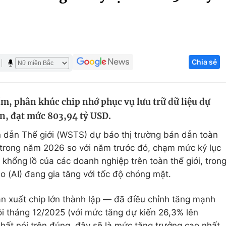
Góc ảnh
Giáo dục
Công nghệ
Chia sẻ
Tuyển sinh
Hitech Công ng
Học trực tuyến
Sản phẩm
m, phân khúc chip nhớ phục vụ lưu trữ dữ liệu dự
g
Thị trường
n, đạt mức 803,94 tỷ USD.
Tư vấn
dẫn Thế giới (WSTS) dự báo thị trường bán dẫn toàn
 trong năm 2026 so với năm trước đó, chạm mức kỷ lục
khổng lồ của các doanh nghiệp trên toàn thế giới, tron
ạo (AI) đang gia tăng với tốc độ chóng mặt.
n xuất chip lớn thành lập — đã điều chỉnh tăng mạnh
ồi tháng 12/2025 (với mức tăng dự kiến 26,3% lên
ất nói trên đúng, đây sẽ là mức tăng trưởng cao nhất