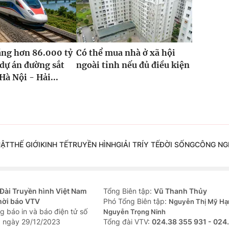
ăng hơn 86.000 tỷ
Có thể mua nhà ở xã hội
dự án đường sắt
ngoài tỉnh nếu đủ điều kiện
Hà Nội - Hải...
UẬT
THẾ GIỚI
KINH TẾ
TRUYỀN HÌNH
GIẢI TRÍ
Y TẾ
ĐỜI SỐNG
CÔNG NG
Đài Truyền hình Việt Nam
Tổng Biên tập:
Vũ Thanh Thủy
hời báo VTV
Phó Tổng Biên tập:
Nguyễn Thị Mỹ Hạ
g báo in và báo điện tử số
Nguyễn Trọng Ninh
 ngày 29/12/2023
Tổng đài VTV:
024.38 355 931 - 024