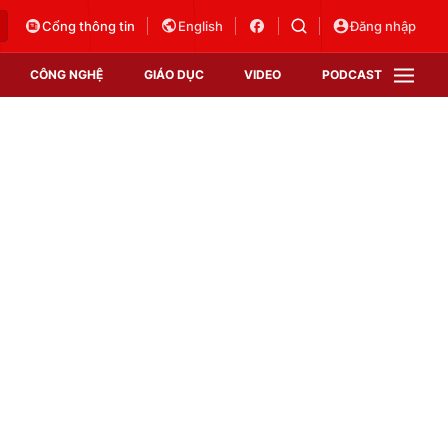
Cổng thông tin
English
Đăng nhập
CÔNG NGHỆ
GIÁO DỤC
VIDEO
PODCAST
VTV Money
VTV Thể thao
VTV Sức khoẻ
Bất động sản
Thị trường 24h
Tấm lòng Việt
Vươn mình bằng AI
VTV4
VTV8
VTV9
Lịch phát sóng
Giao lưu trực tuyến
Sự kiện