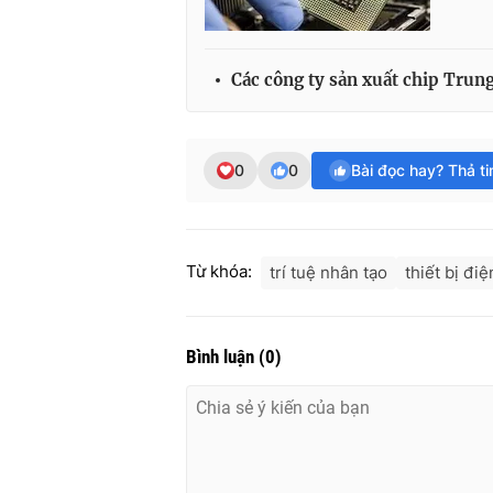
Các công ty sản xuất chip Trung
0
0
Bài đọc hay? Thả t
Từ khóa:
trí tuệ nhân tạo
thiết bị điệ
Bình luận
(
0
)