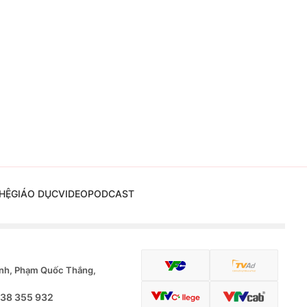
HỆ
GIÁO DỤC
VIDEO
PODCAST
nh, Phạm Quốc Thắng,
.38 355 932