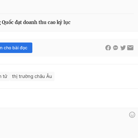
 Quốc đạt doanh thu cao kỷ lục
im cho bài đọc
n tử
thị trường châu Âu