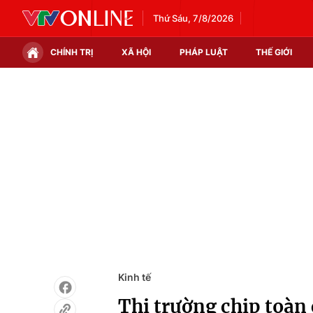
Thứ Sáu, 7/8/2026
CHÍNH TRỊ
XÃ HỘI
PHÁP LUẬT
THẾ GIỚI
Chính trị
Xã hội
Thế giới
Kinh tế
Tin tức
Tài chính
Thế giới đó đây
Thị trường
Câu chuyện quốc tế
Góc doanh nghiệp
Dữ liệu và đời sống
Kinh tế
Thị trường chip toàn 