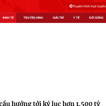
Truyền hình trực tuyến
KINH TẾ
TRUYỀN HÌNH
GIẢI TRÍ
Y TẾ
ĐỜI SỐNG
Pháp luật
Y tế
Truyền hình
Multimedia
Phim VTV
Video
Hậu trường
Shorts video
Nhân vật
Podcast
Khán giả
EMagazine
Giải sao mai
Photo
cầu hướng tới kỷ lục hơn 1.500 tỷ
Infographic