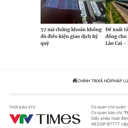
57 mã chứng khoán không
Đề xuất t
đủ điều kiện giao dịch ký
đồng cho 
quỹ
Lào Cai - 
CHÍNH TRỊ
XÃ HỘI
PHÁP L
Cơ quan chủ quản:
THỜI BÁO VTV
Cơ quan báo chí:
T
Giấy phép hoạt độn
483/GP-BTTTT cấp