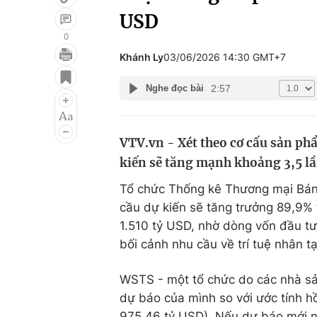
USD
0
Khánh Ly
03/06/2026 14:30 GMT+7
Giải trí
Đời sống
2:57
Nghe đọc bài
Điện ảnh
Du lịch
Âm nhạc
Làm đẹp
VTV.vn - Xét theo cơ cấu sản phẩ
Sao
Chất lượng cuộc sốn
kiến sẽ tăng mạnh khoảng 3,5 lầ
Tổ chức Thống kê Thương mại Bán 
cầu dự kiến sẽ tăng trưởng 89,9%
1.510 tỷ USD, nhờ dòng vốn đầu tư 
bối cảnh nhu cầu về trí tuệ nhân t
WSTS - một tổ chức do các nhà sả
dự báo của mình so với ước tính h
975,46 tỷ USD). Nếu dự báo mới nh