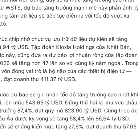
 từ WSTS, dự báo tăng trưởng mạnh mẽ này phản ánh k
ng tâm dữ liệu sẽ tiếp tục diễn ra với tốc độ vượt xa
đó.
úc chip nhớ phục vụ lưu trữ dữ liệu dự kiến sẽ tăng
,94 tỷ USD. Tập đoàn Kioxia Holdings của Nhật Bản,
hip này, cũng đưa ra dự báo lợi nhuận ròng của tập đoàn
2026 sẽ tăng hơn 47 lần so với cùng kỳ năm ngoái. Tron
vốn đóng vai trò là bộ não của các thiết bị điện tử —
, đạt doanh thu 411,37 tỷ USD.
được dự báo sẽ ghi nhận tốc độ tăng trưởng cao nhất khi
i, lên mức 543,65 tỷ USD. Đứng thứ hai là khu vực châu
 trưởng 87,4%, đạt quy mô 823,90 tỷ USD. Cũng theo dự
hâu Âu được kỳ vọng sẽ tăng 58,4% lên 86,64 tỷ USD,
kiến sẽ chứng kiến mức tăng 27,6%, đạt doanh thu 57,05