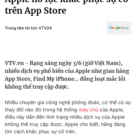
Chính trị
Truyền hình
trên App Store
Văn hóa - Giải trí
Xã hội
Y tế
Trung tâm tin tức VTV24
Đời sống
Pháp luật
Công nghệ
Giáo dục
Y tế
VTV.vn - Rạng sáng ngày 3/6 (giờ Việt Nam),
nhiều dịch vụ phổ biến của Apple như gian hàng
Thế giới
App Store, Find My iPhone… đồng loạt mắc lỗi
Tin tức
không thể truy cập được.
Kinh tế
Thế giới đó đây
Nhiều chuyên gia công nghệ phỏng đoán, có thể có sự
Tài chính
Dữ liệu và đời sống
Câu chuyện quốc tế
thay đổi nào đó trong hệ thống
máy chủ
của Apple,
Thị trường
điều này dẫn đến tình trạng nhiều dịch vụ của Apple
không thể truy cập được. Apple cho biết, hãng đang
Truyền hình
Góc doanh nghiệp
tìm cách khắc phục sự cố trên.