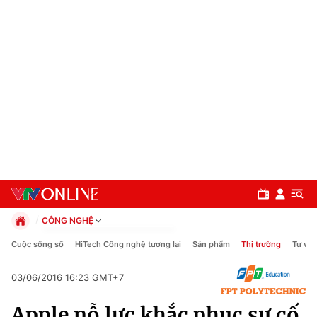
CÔNG NGHỆ
Chính trị
Cuộc sống số
HiTech Công nghệ tương lai
Sản phẩm
Thị trường
Tư vấn
Xã hội
Pháp luật
03/06/2016 16:23 GMT+7
Chuyên mục
Kinh tế
Apple nỗ lực khắc phục sự cố
Thể thao