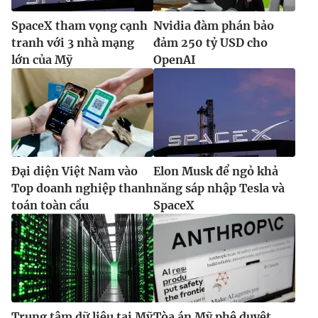
Ðiện thoại Thời báo VTV:
024.66 897 897
SpaceX tham vọng cạnh
Nvidia đàm phán bảo
Email:
toasoan@vtv.vn
tranh với 3 nhà mạng
đảm 250 tỷ USD cho
Liên hệ quảng cáo:
024-7300.7108
lớn của Mỹ
OpenAI
Đại diện Việt Nam vào
Elon Musk để ngỏ khả
Top doanh nghiệp thanh
năng sáp nhập Tesla và
toán toàn cầu
SpaceX
® Cấm sao chép dưới mọi hình thức nếu không có sự chấp
thuận bằng văn bản. Ghi rõ nguồn VTV.vn khi phát hành lại
thông tin từ website này.
Trung tâm dữ liệu tại Mỹ
Tòa án Mỹ phê duyệt