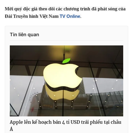
Phim VTV
Giải trí
Mời quý độc giả theo dõi các chương trình đã phát sóng của
Hậu trường
Đài Truyền hình Việt Nam
TV Online
.
Điện ảnh
Đời sống
Nhân vật
Âm nhạc
Tin liên quan
Du lịch
Khán giả
Giáo dục
Sao
Làm đẹp
Giải sao mai
Tuyển sinh
Công nghệ
Chất lượng cuộc sống
Học trực tuyến
Hitech Công nghệ tương lai
Giao lưu trực tuyến
Sản phẩm
Lịch phát sóng
Thị trường
Tư vấn
Chuyên mục khác
Apple lên kế hoạch bán 4 tỉ USD trái phiếu tại châu
Emagazine
Podcast
Á