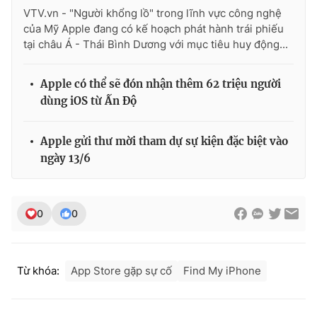
VTV.vn - "Người khổng lồ" trong lĩnh vực công nghệ
Photo
Infographic
của Mỹ Apple đang có kế hoạch phát hành trái phiếu
tại châu Á - Thái Bình Dương với mục tiêu huy động...
Video
Shorts video
Apple có thể sẽ đón nhận thêm 62 triệu người
dùng iOS từ Ấn Độ
VTV Money
VTV Thể thao
Apple gửi thư mời tham dự sự kiện đặc biệt vào
VTV Sức khoẻ
Bất động sản
ngày 13/6
Thị trường 24h
Tấm lòng Việt
0
0
VTV4
Vươn mình bằng AI
VTV9
VTV8
Từ khóa:
App Store gặp sự cố
Find My iPhone
Liên hệ tòa soạn
English