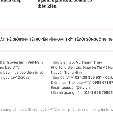
 khẩu thép
ngành nghề kinh doanh có
điều kiện
UẬT
THẾ GIỚI
KINH TẾ
TRUYỀN HÌNH
GIẢI TRÍ
Y TẾ
ĐỜI SỐNG
CÔNG NG
Đài Truyền hình Việt Nam
Tổng Biên tập:
Vũ Thanh Thủy
hời báo VTV
Phó Tổng Biên tập:
Nguyễn Thị Mỹ Hạ
g báo in và báo điện tử số
Nguyễn Trọng Ninh
 ngày 29/12/2023
Tổng đài VTV:
024.38 355 931 - 024
Ðiện thoại Thời báo VTV:
0988 671 6
Email:
toasoan@vtv.vn
Liên hệ quảng cáo:
(024) 626 79595
bằng văn bản. Ghi rõ nguồn VTV.vn khi phát hành lại thông tin từ w