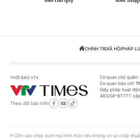
báo cáo quý
soát nhập
CHÍNH TRỊ
XÃ HỘI
PHÁP L
Cơ quan chủ quản:
THỜI BÁO VTV
Cơ quan báo chí:
T
Giấy phép hoạt độn
483/GP-BTTTT cấp
Theo dõi báo trên
® Cấm sao chép dưới mọi hình thức nếu không có sự chấp thuận 