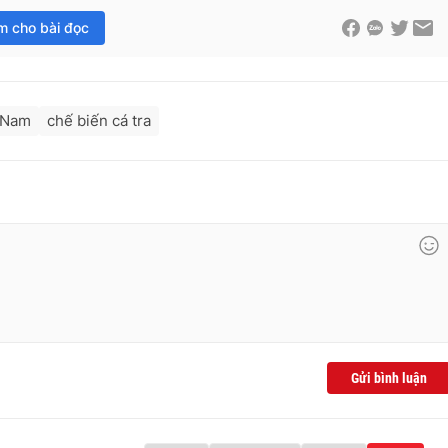
im cho bài đọc
t Nam
chế biến cá tra
Gửi bình luận