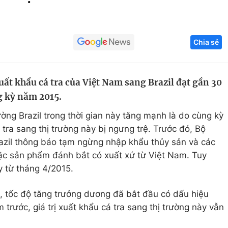
Góc ảnh
Chia sẻ
Giáo dục
Công nghệ
Tuyển sinh
Hitech Công ng
ất khẩu cá tra của Việt Nam sang Brazil đạt gần 30
Học trực tuyến
Sản phẩm
g kỳ năm 2015.
g
Thị trường
ường Brazil trong thời gian này tăng mạnh là do cùng kỳ
Tư vấn
tra sang thị trường này bị ngưng trệ. Trước đó, Bộ
razil thông báo tạm ngừng nhập khẩu thủy sản và các
ặc sản phẩm đánh bắt có xuất xứ từ Việt Nam. Tuy
y từ tháng 4/2015.
, tốc độ tăng trưởng dương đã bắt đầu có dấu hiệu
 trước, giá trị xuất khẩu cá tra sang thị trường này vẫn