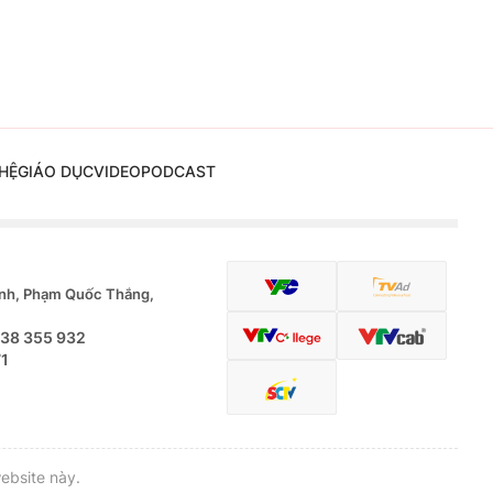
HỆ
GIÁO DỤC
VIDEO
PODCAST
nh, Phạm Quốc Thắng,
.38 355 932
71
ebsite này.