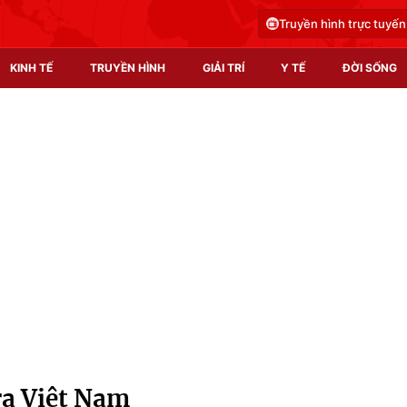
Truyền hình trực tuyến
KINH TẾ
TRUYỀN HÌNH
GIẢI TRÍ
Y TẾ
ĐỜI SỐNG
Pháp luật
Y tế
Truyền hình
Multimedia
Phim VTV
Video
Hậu trường
Shorts video
Nhân vật
Podcast
Khán giả
EMagazine
Giải sao mai
Photo
ra Việt Nam
Infographic