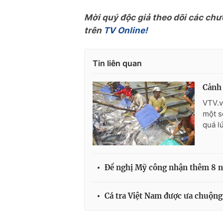
Mời quý độc giả theo dõi các chư
trên
TV Online!
Tin liên quan
Cảnh 
VTV.v
một s
quá l
Đề nghị Mỹ công nhận thêm 8 n
Cá tra Việt Nam được ưa chuộng 