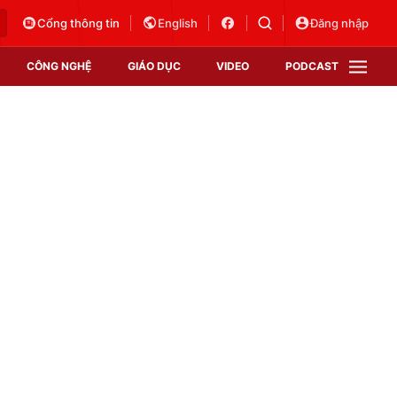
Cổng thông tin
English
Đăng nhập
CÔNG NGHỆ
GIÁO DỤC
VIDEO
PODCAST
VTV Money
VTV Thể thao
VTV Sức khoẻ
Bất động sản
Thị trường 24h
Tấm lòng Việt
Vươn mình bằng AI
VTV4
VTV8
VTV9
Lịch phát sóng
Giao lưu trực tuyến
Sự kiện