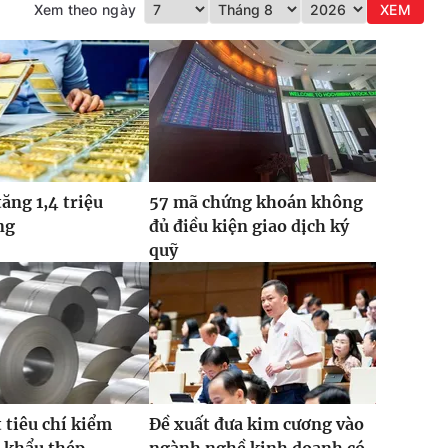
Xem theo ngày
XEM
tăng 1,4 triệu
57 mã chứng khoán không
ng
đủ điều kiện giao dịch ký
quỹ
t tiêu chí kiểm
Đề xuất đưa kim cương vào