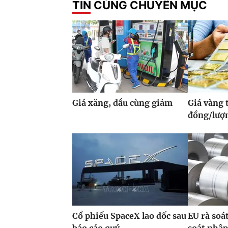
TIN CÙNG CHUYÊN MỤC
Giá xăng, dầu cùng giảm
Giá vàng 
đồng/lượ
Cổ phiếu SpaceX lao dốc sau
EU rà soá