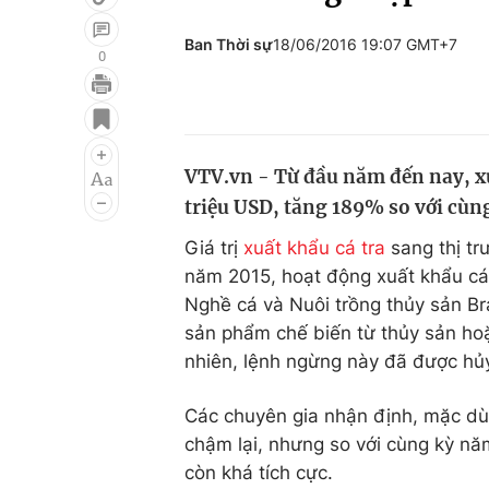
Ban Thời sự
18/06/2016 19:07 GMT+7
0
Giải trí
Đời sống
Điện ảnh
Du lịch
VTV.vn - Từ đầu năm đến nay, xu
Âm nhạc
Làm đẹp
triệu USD, tăng 189% so với cùn
Sao
Chất lượng cuộc sốn
Giá trị
xuất khẩu cá tra
sang thị tr
năm 2015, hoạt động xuất khẩu cá 
Nghề cá và Nuôi trồng thủy sản B
sản phẩm chế biến từ thủy sản ho
nhiên, lệnh ngừng này đã được hủ
Các chuyên gia nhận định, mặc dù
chậm lại, nhưng so với cùng kỳ năm
còn khá tích cực.