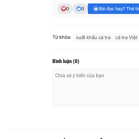
0
0
Bài đọc hay? Thả t
Từ khóa:
xuất khẩu cá tra
cá tra Việ
Bình luận
(
0
)