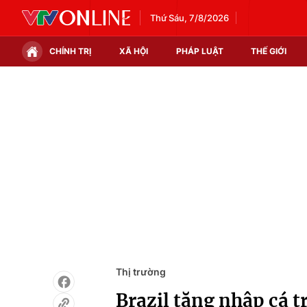
Thứ Sáu, 7/8/2026
CHÍNH TRỊ
XÃ HỘI
PHÁP LUẬT
THẾ GIỚI
Chính trị
Xã hội
Thế giới
Kinh tế
Tin tức
Tài chính
Thế giới đó đây
Thị trường
Câu chuyện quốc tế
Góc doanh nghiệp
Dữ liệu và đời sống
Thị trường
Brazil tăng nhập cá t