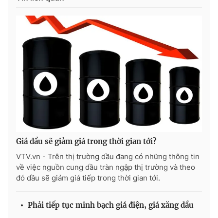
Photo
Infographic
Video
Shorts video
VTV Money
VTV Thể thao
VTV Sức khoẻ
Bất động sản
Thị trường 24h
Tấm lòng Việt
Giá dầu sẽ giảm giá trong thời gian tới?
VTV.vn - Trên thị trường dầu đang có những thông tin
VTV4
Vươn mình bằng AI
về việc nguồn cung dầu tràn ngập thị trường và theo
đó dầu sẽ giảm giá tiếp trong thời gian tới.
VTV9
VTV8
Phải tiếp tục minh bạch giá điện, giá xăng dầu
Liên hệ tòa soạn
English