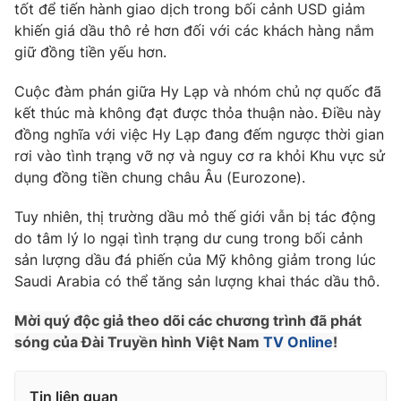
Phim VTV
tốt để tiến hành giao dịch trong bối cảnh USD giảm
Giải trí
khiến giá dầu thô rẻ hơn đối với các khách hàng nắm
Hậu trường
giữ đồng tiền yếu hơn.
Điện ảnh
Đời sống
Nhân vật
Cuộc đàm phán giữa Hy Lạp và nhóm chủ nợ quốc đã
Âm nhạc
Du lịch
Khán giả
kết thúc mà không đạt được thỏa thuận nào. Điều này
Giáo dục
Sao
đồng nghĩa với việc Hy Lạp đang đếm ngược thời gian
Làm đẹp
Giải sao mai
rơi vào tình trạng vỡ nợ và nguy cơ ra khỏi Khu vực sử
Tuyển sinh
Công nghệ
dụng đồng tiền chung châu Âu (Eurozone).
Chất lượng cuộc sống
Học trực tuyến
Hitech Công nghệ tương lai
Tuy nhiên, thị trường dầu mỏ thế giới vẫn bị tác động
Giao lưu trực tuyến
do tâm lý lo ngại tình trạng dư cung trong bối cảnh
Sản phẩm
sản lượng dầu đá phiến của Mỹ không giảm trong lúc
Lịch phát sóng
Saudi Arabia có thể tăng sản lượng khai thác dầu thô.
Thị trường
Tư vấn
Mời quý độc giả theo dõi các chương trình đã phát
sóng của Đài Truyền hình Việt Nam
TV Online
!
Chuyên mục khác
Emagazine
Podcast
Tin liên quan