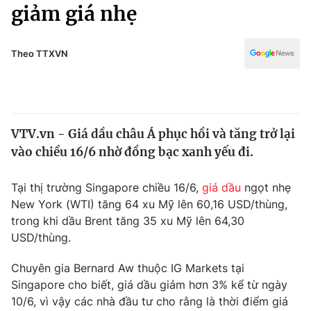
Chính trị
giảm giá nhẹ
Truyền hình
Văn hóa - Giải trí
Xã hội
Y tế
Theo TTXVN
Đời sống
Pháp luật
Công nghệ
Giáo dục
Y tế
VTV.vn - Giá dầu châu Á phục hồi và tăng trở lại
vào chiều 16/6 nhờ đồng bạc xanh yếu đi.
Thế giới
Tại thị trường Singapore chiều 16/6,
giá dầu
ngọt nhẹ
Tin tức
New York (WTI) tăng 64 xu Mỹ lên 60,16 USD/thùng,
Kinh tế
trong khi dầu Brent tăng 35 xu Mỹ lên 64,30
Thế giới đó đây
Tài chính
USD/thùng.
Dữ liệu và đời sống
Câu chuyện quốc tế
Thị trường
Chuyên gia Bernard Aw thuộc IG Markets tại
Singapore cho biết, giá dầu giảm hơn 3% kể từ ngày
Truyền hình
Góc doanh nghiệp
10/6, vì vậy các nhà đầu tư cho rằng là thời điểm giá