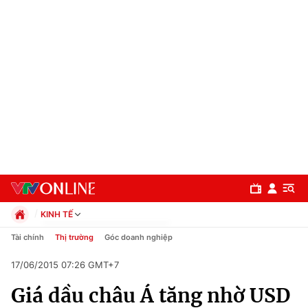
KINH TẾ
Chính trị
Tài chính
Thị trường
Góc doanh nghiệp
Xã hội
17/06/2015 07:26 GMT+7
Pháp luật
Chuyên mục
Kinh tế
Giá dầu châu Á tăng nhờ USD
Thể thao