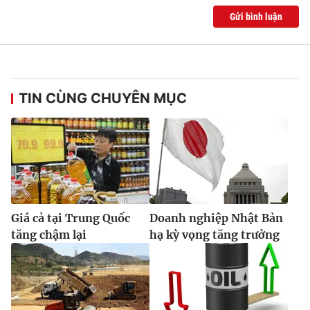
Ðiện thoại Thời báo VTV:
024.66 897 897
Gửi bình luận
Email:
toasoan@vtv.vn
Liên hệ quảng cáo:
024-7300.7108
TIN CÙNG CHUYÊN MỤC
Giá cả tại Trung Quốc
Doanh nghiệp Nhật Bản
tăng chậm lại
hạ kỳ vọng tăng trưởng
® Cấm sao chép dưới mọi hình thức nếu không có sự chấp
thuận bằng văn bản. Ghi rõ nguồn VTV.vn khi phát hành lại
thông tin từ website này.