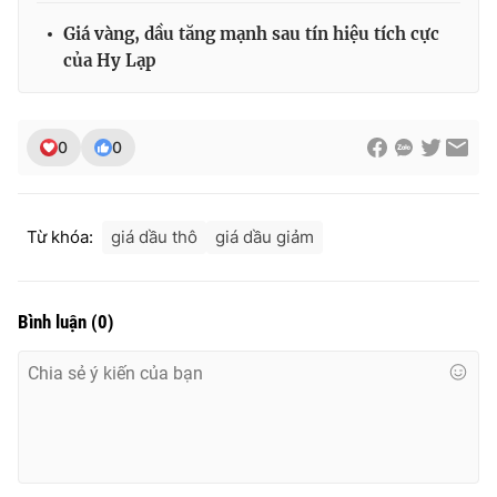
Giá vàng, dầu tăng mạnh sau tín hiệu tích cực
của Hy Lạp
THỜI BÁO VTV
0
0
Theo dõi báo trên
Từ khóa:
giá dầu thô
giá dầu giảm
Cơ quan chủ quản:
Đài Truyền hình Việt Nam
Cơ quan báo chí:
Thời báo VTV
Bình luận
(
0
)
Giấy phép hoạt động báo in và báo điện tử số 483/GP-BTTTT
cấp ngày 29/12/2023
Tổng Biên tập:
Vũ Thanh Thủy
Phó Tổng Biên tập:
Nguyễn Thị Mỹ Hạnh, Phạm Quốc Thắng,
Nguyễn Trọng Ninh
Tổng đài VTV:
024.38 355 931 - 024.38 355 932