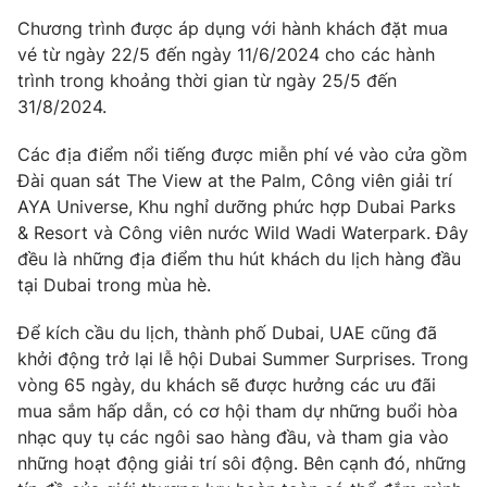
Phim VTV
Giải trí
Chương trình được áp dụng với hành khách đặt mua
Hậu trường
vé từ ngày 22/5 đến ngày 11/6/2024 cho các hành
Điện ảnh
trình trong khoảng thời gian từ ngày 25/5 đến
Đời sống
Nhân vật
31/8/2024.
Âm nhạc
Du lịch
Khán giả
Giáo dục
Các địa điểm nổi tiếng được miễn phí vé vào cửa gồm
Sao
Làm đẹp
Giải sao mai
Đài quan sát The View at the Palm, Công viên giải trí
Tuyển sinh
AYA Universe, Khu nghỉ dưỡng phức hợp Dubai Parks
Công nghệ
Chất lượng cuộc sống
& Resort và Công viên nước Wild Wadi Waterpark. Đây
Học trực tuyến
Hitech Công nghệ tương lai
đều là những địa điểm thu hút khách du lịch hàng đầu
Giao lưu trực tuyến
tại Dubai trong mùa hè.
Sản phẩm
Để kích cầu du lịch, thành phố Dubai, UAE cũng đã
Lịch phát sóng
Thị trường
khởi động trở lại lễ hội Dubai Summer Surprises. Trong
vòng 65 ngày, du khách sẽ được hưởng các ưu đãi
Tư vấn
mua sắm hấp dẫn, có cơ hội tham dự những buổi hòa
Chuyên mục khác
nhạc quy tụ các ngôi sao hàng đầu, và tham gia vào
Emagazine
Podcast
những hoạt động giải trí sôi động. Bên cạnh đó, những