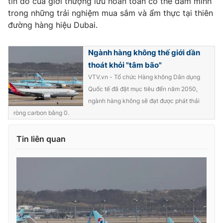
tín đồ của giới thượng lưu hoàn toàn có thể đắm mình
trong những trải nghiệm mua sắm và ẩm thực tại thiên
Photo
Infographic
đường hàng hiệu Dubai.
Video
Shorts video
Ngành hàng không thế giới dần
thoát khỏi "tâm bão"
VTV Money
VTV Thể thao
VTV.vn - Tổ chức Hàng không Dân dụng
Quốc tế đã đặt mục tiêu đến năm 2050,
ngành hàng không sẽ đạt được phát thải
VTV Sức khoẻ
Bất động sản
ròng carbon bằng 0.
Thị trường 24h
Tấm lòng Việt
Tin liên quan
VTV4
Vươn mình bằng AI
VTV9
VTV8
Liên hệ tòa soạn
English