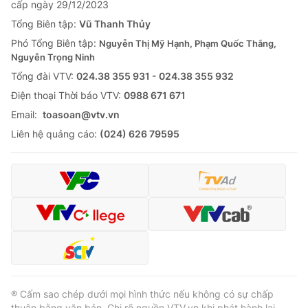
cấp ngày 29/12/2023
Tổng Biên tập:
Vũ Thanh Thủy
Phó Tổng Biên tập:
Nguyễn Thị Mỹ Hạnh, Phạm Quốc Thắng,
Nguyễn Trọng Ninh
Tổng đài VTV:
024.38 355 931 - 024.38 355 932
Ðiện thoại Thời báo VTV:
0988 671 671
Email:
toasoan@vtv.vn
Liên hệ quảng cáo:
(024) 626 79595
® Cấm sao chép dưới mọi hình thức nếu không có sự chấp
thuận bằng văn bản. Ghi rõ nguồn VTV.vn khi phát hành lại