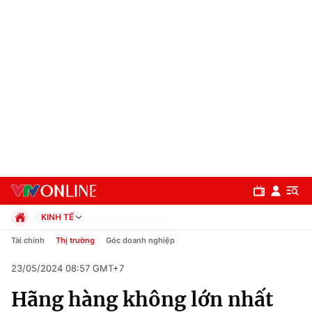
KINH TẾ
Chính trị
Tài chính
Thị trường
Góc doanh nghiệp
Xã hội
23/05/2024 08:57 GMT+7
Pháp luật
Chuyên mục
Kinh tế
Hãng hàng không lớn nhất
Thể thao