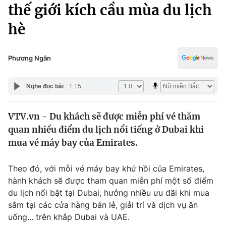
Chính trị
thế giới kích cầu mùa du lịch
Truyền hình
hè
Văn hóa - Giải trí
Xã hội
Y tế
Đời sống
Phương Ngân
Pháp luật
Công nghệ
Giáo dục
Nghe đọc bài
1:15
Y tế
VTV.vn - Du khách sẽ được miễn phí vé thăm
Thế giới
quan nhiều điểm du lịch nổi tiếng ở Dubai khi
Tin tức
mua vé máy bay của Emirates.
Kinh tế
Thế giới đó đây
Theo đó, với mỗi vé máy bay khứ hồi của Emirates,
Tài chính
Dữ liệu và đời sống
hành khách sẽ được tham quan miễn phí một số điểm
Câu chuyện quốc tế
Thị trường
du lịch nổi bật tại Dubai, hưởng nhiều ưu đãi khi mua
sắm tại các cửa hàng bán lẻ, giải trí và dịch vụ ăn
Truyền hình
Góc doanh nghiệp
uống... trên khắp Dubai và UAE.