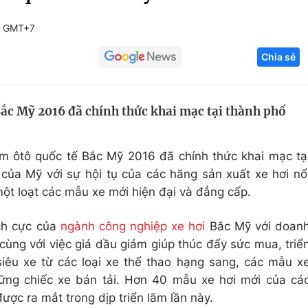
Góc ảnh
0 GMT+7
Chia sẻ
Giáo dục
Công nghệ
Tuyển sinh
Hitech Công ng
Bắc Mỹ 2016 đã chính thức khai mạc tại thành phố
Học trực tuyến
Sản phẩm
g
Thị trường
lãm ôtô quốc tế Bắc Mỹ 2016 đã chính thức khai mạc tạ
Tư vấn
 của Mỹ với sự hội tụ của các hãng sản xuất xe hơi nổ
một loạt các mẫu xe mới hiện đại và đẳng cấp.
ích cực của
ngành công nghiệp xe hơi
Bắc Mỹ với doan
cùng với việc giá dầu giảm giúp thúc đẩy sức mua, triể
iêu xe từ các loại xe thể thao hạng sang, các mẫu x
hững chiếc xe bán tải. Hơn 40 mẫu xe hơi mới của cá
ược ra mắt trong dịp triển lãm lần này.