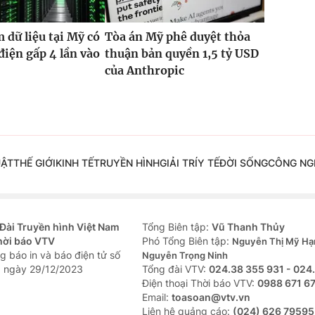
 dữ liệu tại Mỹ có
Tòa án Mỹ phê duyệt thỏa
điện gấp 4 lần vào
thuận bản quyền 1,5 tỷ USD
5
của Anthropic
UẬT
THẾ GIỚI
KINH TẾ
TRUYỀN HÌNH
GIẢI TRÍ
Y TẾ
ĐỜI SỐNG
CÔNG NG
Đài Truyền hình Việt Nam
Tổng Biên tập:
Vũ Thanh Thủy
hời báo VTV
Phó Tổng Biên tập:
Nguyễn Thị Mỹ Hạ
g báo in và báo điện tử số
Nguyễn Trọng Ninh
 ngày 29/12/2023
Tổng đài VTV:
024.38 355 931 - 024
Ðiện thoại Thời báo VTV:
0988 671 6
Email:
toasoan@vtv.vn
Liên hệ quảng cáo:
(024) 626 79595