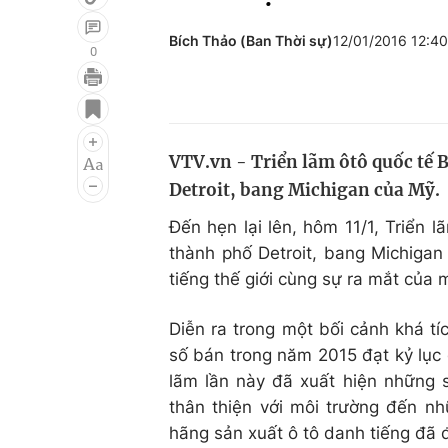
Bích Thảo (Ban Thời sự)
12/01/2016 12:4
0
Giải trí
Đời sống
Điện ảnh
Du lịch
VTV.vn - Triển lãm ôtô quốc tế 
Âm nhạc
Làm đẹp
Detroit, bang Michigan của Mỹ.
Sao
Chất lượng cuộc sốn
Đến hẹn lại lên, hôm 11/1, Triển 
thành phố Detroit, bang Michigan
tiếng thế giới cùng sự ra mắt của 
Diễn ra trong một bối cảnh khá t
số bán trong năm 2015 đạt kỷ lục 
lãm lần này đã xuất hiện những s
thân thiện với môi trường đến n
hãng sản xuất ô tô danh tiếng đã đ