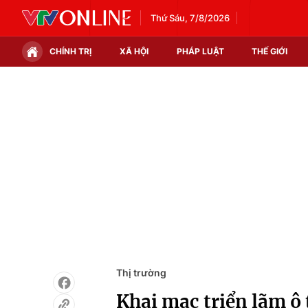
Thứ Sáu, 7/8/2026
CHÍNH TRỊ
XÃ HỘI
PHÁP LUẬT
THẾ GIỚI
Chính trị
Xã hội
Thế giới
Kinh tế
Tin tức
Tài chính
Thế giới đó đây
Thị trường
Câu chuyện quốc tế
Góc doanh nghiệp
Dữ liệu và đời sống
Thị trường
Khai mạc triển lãm ô 