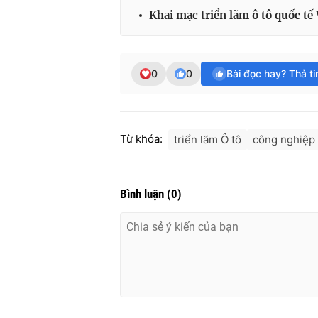
Khai mạc triển lãm ô tô quốc tế
0
0
Bài đọc hay? Thả t
Từ khóa:
triển lãm Ô tô
công nghiệp 
Bình luận
(
0
)