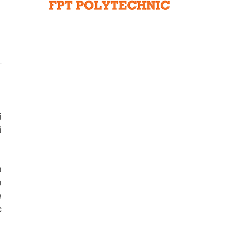
Liên hệ toà soạn
hệ tương lai
i
i
h
n
e
c