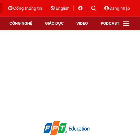
Cổng thông tin
English
Đăng nhập
CÔNG NGHỆ
GIÁO DỤC
VIDEO
PODCAST
VTV Money
VTV Thể thao
VTV Sức khoẻ
Bất động sản
Thị trường 24h
Tấm lòng Việt
Vươn mình bằng AI
VTV4
VTV8
VTV9
Lịch phát sóng
Giao lưu trực tuyến
Sự kiện