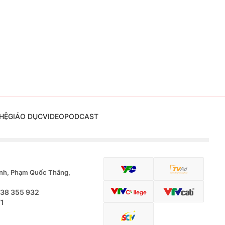
HỆ
GIÁO DỤC
VIDEO
PODCAST
nh, Phạm Quốc Thắng,
.38 355 932
71