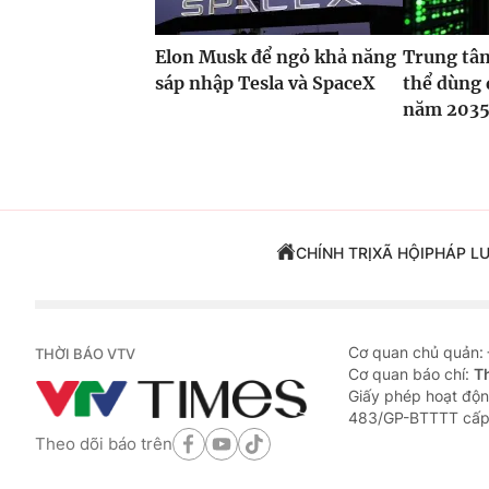
Elon Musk để ngỏ khả năng
Trung tâm
sáp nhập Tesla và SpaceX
thể dùng 
năm 203
CHÍNH TRỊ
XÃ HỘI
PHÁP L
Cơ quan chủ quản:
THỜI BÁO VTV
Cơ quan báo chí:
T
Giấy phép hoạt độn
483/GP-BTTTT cấp
Theo dõi báo trên