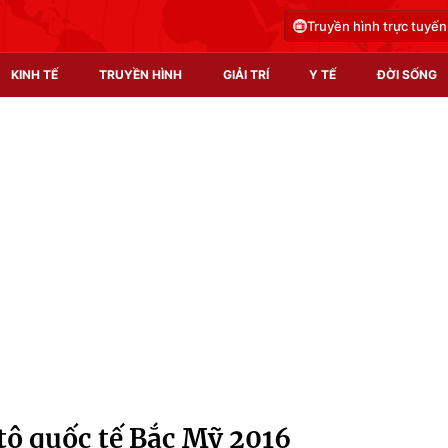
Truyền hình trực tuyến
KINH TẾ
TRUYỀN HÌNH
GIẢI TRÍ
Y TẾ
ĐỜI SỐNG
Pháp luật
Y tế
Truyền hình
Multimedia
Phim VTV
Video
Hậu trường
Shorts video
Nhân vật
Podcast
Khán giả
EMagazine
Giải sao mai
Photo
tô quốc tế Bắc Mỹ 2016
Infographic