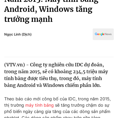
Chính trị
Truyền hình
Android, Windows tăng
Văn hóa - Giải trí
Xã hội
trưởng mạnh
Y tế
Đời sống
Pháp luật
Công nghệ
Ngọc Linh (Dịch)
Giáo dục
Y tế
Thế giới
(VTV.vn) - Công ty nghiên cứu IDC dự đoán,
trong năm 2015, sẽ có khoảng 234,5 triệu máy
Tin tức
Kinh tế
tính bảng được tiêu thụ, trong đó, máy tính
Thế giới đó đây
bảng Android và Windows chiếm phần lớn.
Tài chính
Dữ liệu và đời sống
Câu chuyện quốc tế
Theo báo cáo mới công bố của IDC, trong năm 2015,
Thị trường
thị trường
máy tính bảng
sẽ tăng trưởng chậm do sự
Truyền hình
Góc doanh nghiệp
phổ biến ngày càng gia tăng của các dòng sản phẩm
phablet. Các dòng sản phẩm chạy trên nền tảng