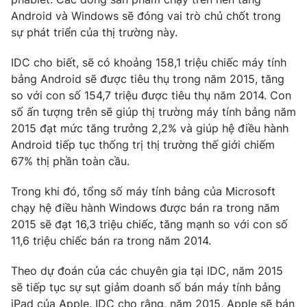
Phim VTV
Giải trí
Android và Windows sẽ đóng vai trò chủ chốt trong
Hậu trường
sự phát triển của thị trường này.
Điện ảnh
Đời sống
Nhân vật
IDC cho biết, sẽ có khoảng 158,1 triệu chiếc máy tính
Âm nhạc
bảng Android sẽ được tiêu thụ trong năm 2015, tăng
Du lịch
Khán giả
Giáo dục
so với con số 154,7 triệu được tiêu thụ năm 2014. Con
Sao
Làm đẹp
số ấn tượng trên sẽ giúp thị trường máy tính bảng năm
Giải sao mai
Tuyển sinh
2015 đạt mức tăng trưởng 2,2% và giúp hệ điều hành
Công nghệ
Chất lượng cuộc sống
Android tiếp tục thống trị thị trường thế giới chiếm
Học trực tuyến
67% thị phần toàn cầu.
Hitech Công nghệ tương lai
Giao lưu trực tuyến
Sản phẩm
Trong khi đó, tổng số máy tính bảng của Microsoft
chạy hệ điều hành Windows được bán ra trong năm
Lịch phát sóng
Thị trường
2015 sẽ đạt 16,3 triệu chiếc, tăng mạnh so với con số
11,6 triệu chiếc bán ra trong năm 2014.
Tư vấn
Chuyên mục khác
Theo dự đoán của các chuyên gia tại IDC, năm 2015
sẽ tiếp tục sự sụt giảm doanh số bán máy tính bảng
Emagazine
Podcast
iPad của Apple. IDC cho rằng, năm 2015, Apple sẽ bán