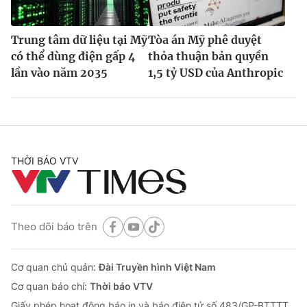
Trung tâm dữ liệu tại Mỹ
Tòa án Mỹ phê duyệt
có thể dùng điện gấp 4
thỏa thuận bản quyền
lần vào năm 2035
1,5 tỷ USD của Anthropic
THỜI BÁO VTV
Theo dõi báo trên
Cơ quan chủ quản:
Đài Truyền hình Việt Nam
Cơ quan báo chí:
Thời báo VTV
Giấy phép hoạt động báo in và báo điện tử số 483/GP-BTTTT