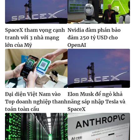
Ðiện thoại Thời báo VTV:
024.66 897 897
Email:
toasoan@vtv.vn
Liên hệ quảng cáo:
024-7300.7108
SpaceX tham vọng cạnh
Nvidia đàm phán bảo
tranh với 3 nhà mạng
đảm 250 tỷ USD cho
lớn của Mỹ
OpenAI
Đại diện Việt Nam vào
Elon Musk để ngỏ khả
Top doanh nghiệp thanh
năng sáp nhập Tesla và
toán toàn cầu
SpaceX
® Cấm sao chép dưới mọi hình thức nếu không có sự chấp
thuận bằng văn bản. Ghi rõ nguồn VTV.vn khi phát hành lại
thông tin từ website này.