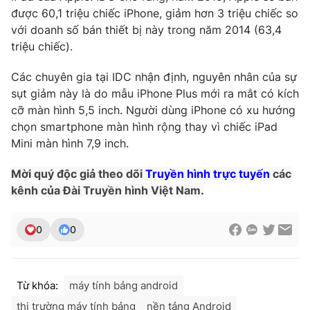
được 60,1 triệu chiếc iPhone, giảm hơn 3 triệu chiếc so
Photo
Infographic
với doanh số bán thiết bị này trong năm 2014 (63,4
triệu chiếc).
Video
Shorts video
Các chuyên gia tại IDC nhận định, nguyên nhân của sự
sụt giảm này là do mẫu iPhone Plus mới ra mắt có kích
VTV Money
VTV Thể thao
cỡ màn hình 5,5 inch. Người dùng iPhone có xu hướng
chọn smartphone màn hình rộng thay vì chiếc iPad
VTV Sức khoẻ
Bất động sản
Mini màn hình 7,9 inch.
Mời quý độc giả theo dõi
Truyền hình trực tuyến
các
Thị trường 24h
Tấm lòng Việt
kênh của Đài Truyền hình Việt Nam.
VTV4
Vươn mình bằng AI
0
0
VTV9
VTV8
Từ khóa:
máy tính bảng android
Liên hệ tòa soạn
English
thị trường máy tính bảng
nền tảng Android