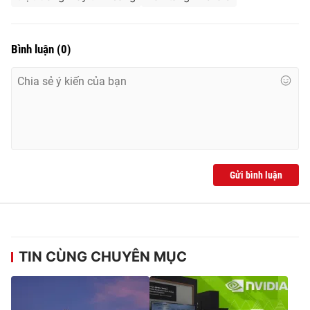
Bình luận
(
0
)
THỜI BÁO VTV
Theo dõi báo trên
Cơ quan chủ quản:
Đài Truyền hình Việt Nam
Gửi bình luận
Cơ quan báo chí:
Thời báo VTV
Giấy phép hoạt động báo in và báo điện tử số 483/GP-BTTTT
cấp ngày 29/12/2023
Tổng Biên tập:
Vũ Thanh Thủy
TIN CÙNG CHUYÊN MỤC
Phó Tổng Biên tập:
Nguyễn Thị Mỹ Hạnh, Phạm Quốc Thắng,
Nguyễn Trọng Ninh
Tổng đài VTV:
024.38 355 931 - 024.38 355 932