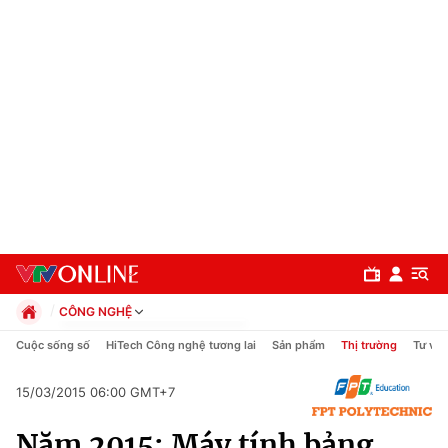
CÔNG NGHỆ
Chính trị
Cuộc sống số
HiTech Công nghệ tương lai
Sản phẩm
Thị trường
Tư vấn
Xã hội
Pháp luật
15/03/2015 06:00 GMT+7
Chuyên mục
Kinh tế
Năm 2015: Máy tính bảng
Thể thao