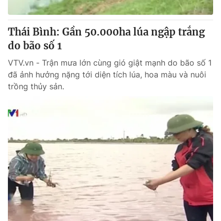
Thái Bình: Gần 50.000ha lúa ngập trắng
do bão số 1
® Cấm sao chép dưới mọi hình thức nếu không có sự chấp
thuận bằng văn bản. Ghi rõ nguồn VTV.vn khi phát hành lại
VTV.vn - Trận mưa lớn cùng gió giật mạnh do bão số 1
thông tin từ website này.
đã ảnh hưởng nặng tới diện tích lúa, hoa màu và nuôi
trồng thủy sản.