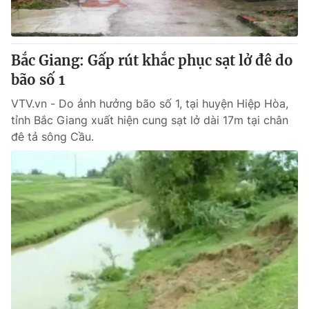
Cơ quan báo chí:
Thời báo VTV
Giấy phép hoạt động báo in và báo điện tử số 483/GP-BTTTT
cấp ngày 29/12/2023
Bắc Giang: Gấp rút khắc phục sạt lở đê do
Tổng Biên tập:
Vũ Thanh Thủy
bão số 1
Phó Tổng Biên tập:
Nguyễn Thị Mỹ Hạnh, Phạm Quốc Thắng,
VTV.vn - Do ảnh hưởng bão số 1, tại huyện Hiệp Hòa,
Nguyễn Trọng Ninh
tỉnh Bắc Giang xuất hiện cung sạt lở dài 17m tại chân
Tổng đài VTV:
024.38 355 931 - 024.38 355 932
đê tả sông Cầu.
Ðiện thoại Thời báo VTV:
024.66 897 897
Email:
toasoan@vtv.vn
Liên hệ quảng cáo:
024-7300.7108