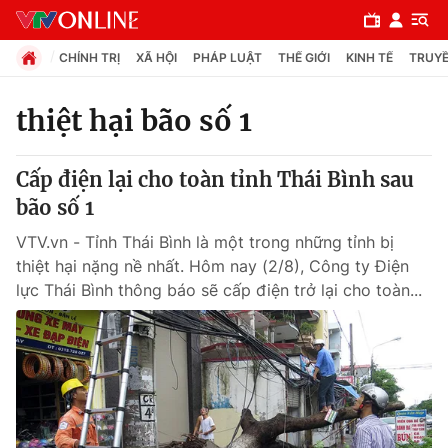
CHÍNH TRỊ
XÃ HỘI
PHÁP LUẬT
THẾ GIỚI
KINH TẾ
TRUYỀ
thiệt hại bão số 1
Chuyên mục
Cấp điện lại cho toàn tỉnh Thái Bình sau
Chính trị
bão số 1
VTV.vn - Tỉnh Thái Bình là một trong những tỉnh bị
Xã hội
thiệt hại nặng nề nhất. Hôm nay (2/8), Công ty Điện
lực Thái Bình thông báo sẽ cấp điện trở lại cho toàn...
Pháp luật
Y tế
Thế giới