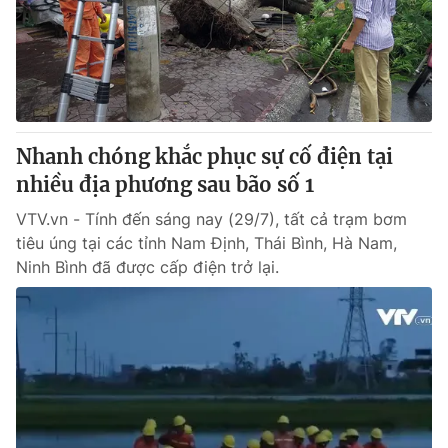
Tin tức
Kinh tế
Thế giới đó đây
Tài chính
Dữ liệu và đời sống
Câu chuyện quốc tế
Thị trường
Nhanh chóng khắc phục sự cố điện tại
Truyền hình
Góc doanh nghiệp
nhiều địa phương sau bão số 1
Phim VTV
Giải trí
VTV.vn - Tính đến sáng nay (29/7), tất cả trạm bơm
Hậu trường
tiêu úng tại các tỉnh Nam Định, Thái Bình, Hà Nam,
Điện ảnh
Ninh Bình đã được cấp điện trở lại.
Đời sống
Nhân vật
Âm nhạc
Du lịch
Khán giả
Giáo dục
Sao
Làm đẹp
Giải sao mai
Tuyển sinh
Công nghệ
Chất lượng cuộc sống
Học trực tuyến
Hitech Công nghệ tương lai