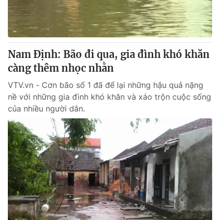
Thị trường 24h
Tấm lòng Việt
VTV4
Vươn mình bằng AI
Nam Định: Bão đi qua, gia đình khó khăn
VTV9
VTV8
càng thêm nhọc nhằn
VTV.vn - Cơn bão số 1 đã để lại những hậu quả nặng
Liên hệ tòa soạn
English
nề với những gia đình khó khăn và xáo trộn cuộc sống
của nhiều người dân.
THỜI BÁO VTV
Theo dõi báo trên
Cơ quan chủ quản:
Đài Truyền hình Việt Nam