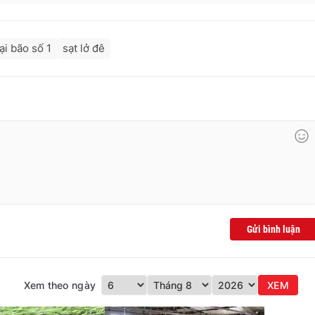
hại bão số 1
sạt lở đê
Gửi bình luận
Xem theo ngày
XEM