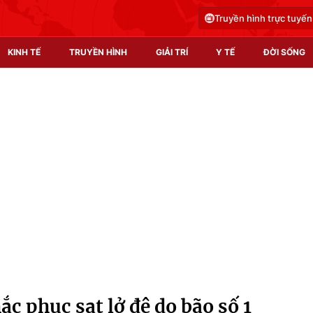
Truyền hình trực tuyến
KINH TẾ
TRUYỀN HÌNH
GIẢI TRÍ
Y TẾ
ĐỜI SỐNG
Pháp luật
Y tế
Truyền hình
Multimedia
Phim VTV
Video
Hậu trường
Shorts video
Nhân vật
Podcast
Khán giả
EMagazine
Giải sao mai
Photo
ắc phục sạt lở đê do bão số 1
Infographic