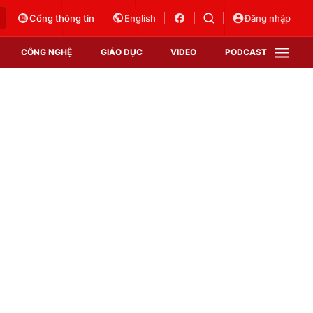
Cổng thông tin
English
Đăng nhập
CÔNG NGHỆ
GIÁO DỤC
VIDEO
PODCAST
VTV Money
VTV Thể thao
VTV Sức khoẻ
Bất động sản
Thị trường 24h
Tấm lòng Việt
Vươn mình bằng AI
VTV4
VTV8
VTV9
Lịch phát sóng
Giao lưu trực tuyến
Sự kiện