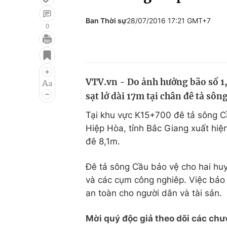
Ban Thời sự
28/07/2016 17:21 GMT+7
0
Giải trí
Đời sống
Điện ảnh
Du lịch
VTV.vn - Do ảnh hưởng bão số 1,
Âm nhạc
Làm đẹp
sạt lở dài 17m tại chân đê tả sôn
Sao
Chất lượng cuộc sốn
Tại khu vực K15+700 đê tả sông C
Hiệp Hòa, tỉnh Bắc Giang xuất hi
đê 8,1m.
Đê tả sông Cầu bảo vệ cho hai hu
và các cụm công nghiêp. Việc bảo
an toàn cho người dân và tài sản.
Mời quý độc giả theo dõi các chư