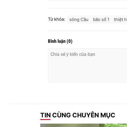
Từ khóa:
sông Cầu
bão số 1
thiệt 
Bình luận
(
0
)
TIN CÙNG CHUYÊN MỤC