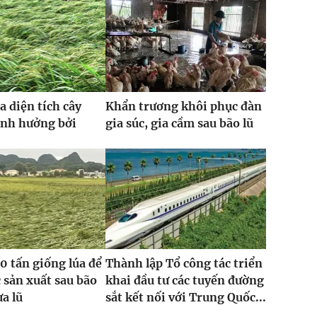
a diện tích cây
Khẩn trương khôi phục đàn
ảnh hưởng bởi
gia súc, gia cầm sau bão lũ
0 tấn giống lúa để
Thành lập Tổ công tác triển
 sản xuất sau bão
khai đầu tư các tuyến đường
ưa lũ
sắt kết nối với Trung Quốc...