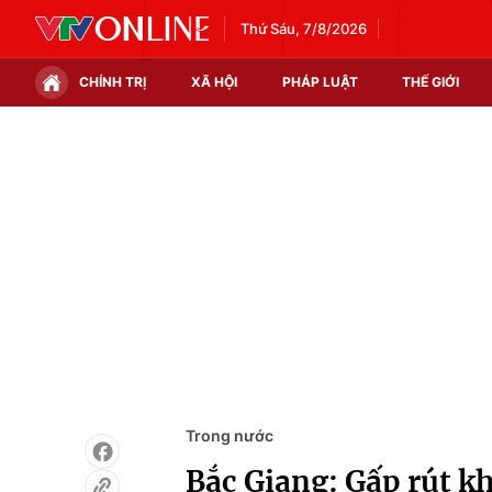
Thứ Sáu, 7/8/2026
CHÍNH TRỊ
XÃ HỘI
PHÁP LUẬT
THẾ GIỚI
Chính trị
Xã hội
Thế giới
Kinh tế
Tin tức
Tài chính
Thế giới đó đây
Thị trường
Câu chuyện quốc tế
Góc doanh nghiệp
Dữ liệu và đời sống
Trong nước
Bắc Giang: Gấp rút kh