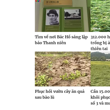
Tìm về nơi Bác Hồ sáng lập
312.000 h
báo Thanh niên
trồng bị 
thiên tai
Phục hồi vườn cây ăn quả
Cần 15.00
sau bão lũ
khôi phục
số 3 và m