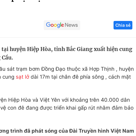
Góc ảnh
Chia sẻ
Giáo dục
Công nghệ
Tuyển sinh
Hitech Công ng
 tại huyện Hiệp Hòa, tỉnh Bắc Giang xuất hiện cung
Học trực tuyến
Sản phẩm
g Cầu.
g
Thị trường
ầu sát trạm bơm Đồng Đạo thuộc xã Hợp Thịnh , huyện
Tư vấn
ện cung
sạt lở
dài 17m tại chân đê phía sông , cách mặt
yện Hiệp Hòa và Việt Yên với khoảng trên 40.000 dân
 vệ con đê đang được triển khai gấp rút nhằm đảm bảo
ơng trình đã phát sóng của Đài Truyền hình Việt Nam