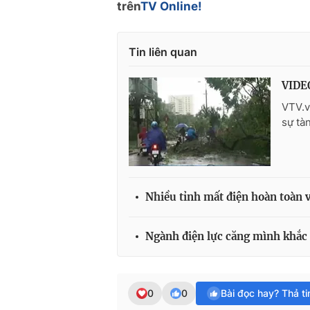
trên
TV Online!
Tin liên quan
VIDEO
VTV.v
sự tà
Nhiều tỉnh mất điện hoàn toàn v
Ngành điện lực căng mình khắc p
0
0
Bài đọc hay? Thả t