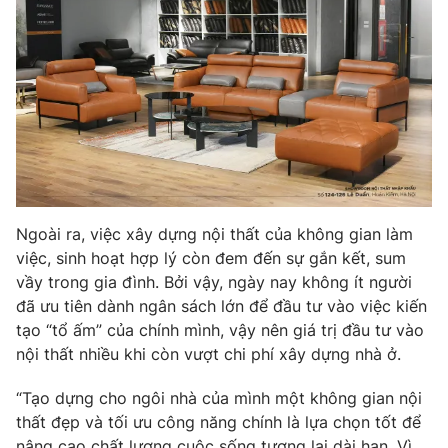
Photo
Infographic
Video
Shorts video
VTV Money
VTV Thể thao
VTV Sức khoẻ
Bất động sản
Ngoài ra, việc xây dựng nội thất của không gian làm
việc, sinh hoạt hợp lý còn đem đến sự gắn kết, sum
Thị trường 24h
Tấm lòng Việt
vầy trong gia đình. Bởi vậy, ngày nay không ít người
đã ưu tiên dành ngân sách lớn để đầu tư vào việc kiến
VTV4
Vươn mình bằng AI
tạo “tổ ấm” của chính mình, vậy nên giá trị đầu tư vào
nội thất nhiều khi còn vượt chi phí xây dựng nhà ở.
VTV9
VTV8
“Tạo dựng cho ngôi nhà của mình một không gian nội
thất đẹp và tối ưu công năng chính là lựa chọn tốt để
Liên hệ tòa soạn
English
nâng cao chất lượng cuộc sống tương lai dài hạn. Vì