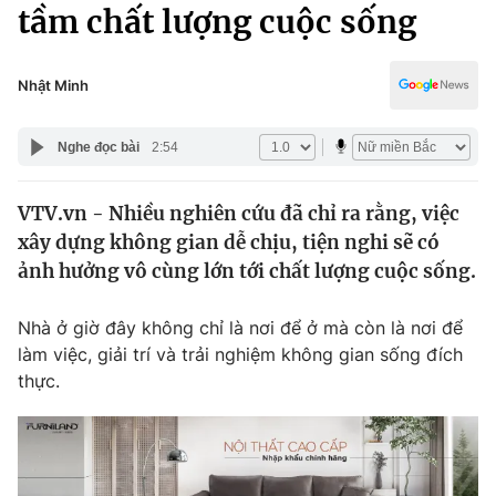
Chính trị
tầm chất lượng cuộc sống
Truyền hình
Văn hóa - Giải trí
Xã hội
Y tế
Nhật Minh
Đời sống
Pháp luật
Công nghệ
Nghe đọc bài
2:54
Giáo dục
Y tế
VTV.vn - Nhiều nghiên cứu đã chỉ ra rằng, việc
xây dựng không gian dễ chịu, tiện nghi sẽ có
Thế giới
ảnh hưởng vô cùng lớn tới chất lượng cuộc sống.
Tin tức
Kinh tế
Nhà ở giờ đây không chỉ là nơi để ở mà còn là nơi để
Thế giới đó đây
làm việc, giải trí và trải nghiệm không gian sống đích
Tài chính
thực.
Dữ liệu và đời sống
Câu chuyện quốc tế
Thị trường
Truyền hình
Góc doanh nghiệp