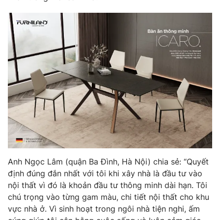
Ðiện thoại Thời báo VTV:
024.66 897 897
Email:
toasoan@vtv.vn
Liên hệ quảng cáo:
024-7300.7108
Anh Ngọc Lâm (quận Ba Đình, Hà Nội) chia sẻ: “Quyết
® Cấm sao chép dưới mọi hình thức nếu không có sự chấp
định đúng đắn nhất với tôi khi xây nhà là đầu tư vào
thuận bằng văn bản. Ghi rõ nguồn VTV.vn khi phát hành lại
nội thất vì đó là khoản đầu tư thông minh dài hạn. Tôi
thông tin từ website này.
chú trọng vào từng gam màu, chi tiết nội thất cho khu
vực nhà ở. Vì sinh hoạt trong ngôi nhà tiện nghi, ấm