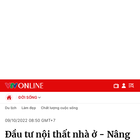
ĐỜI SỐNG
Chính trị
Du lịch
Làm đẹp
Chất lượng cuộc sống
Xã hội
09/10/2022 08:50 GMT+7
Pháp luật
Chuyên mục
Kinh tế
Đầu tư nội thất nhà ở - Nâng
Thể thao