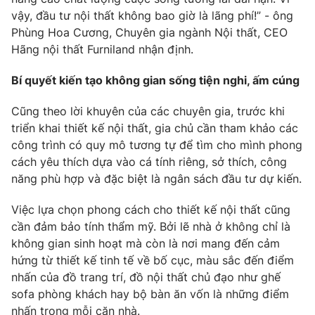
vậy, đầu tư nội thất không bao giờ là lãng phí!” - ông
Phùng Hoa Cương, Chuyên gia ngành Nội thất, CEO
Hãng nội thất Furniland nhận định.
THỜI BÁO VTV
Bí quyết kiến tạo không gian sống tiện nghi, ấm cúng
Cũng theo lời khuyên của các chuyên gia, trước khi
triển khai thiết kế nội thất, gia chủ cần tham khảo các
Theo dõi báo trên
công trình có quy mô tương tự để tìm cho mình phong
cách yêu thích dựa vào cá tính riêng, sở thích, công
Cơ quan chủ quản:
Đài Truyền hình Việt Nam
năng phù hợp và đặc biệt là ngân sách đầu tư dự kiến.
Cơ quan báo chí:
Thời báo VTV
Việc lựa chọn phong cách cho thiết kế nội thất cũng
Giấy phép hoạt động báo in và báo điện tử số 483/GP-BTTTT
cần đảm bảo tính thẩm mỹ. Bởi lẽ nhà ở không chỉ là
cấp ngày 29/12/2023
không gian sinh hoạt mà còn là nơi mang đến cảm
Tổng Biên tập:
Vũ Thanh Thủy
hứng từ thiết kế tinh tế về bố cục, màu sắc đến điểm
Phó Tổng Biên tập:
Nguyễn Thị Mỹ Hạnh, Phạm Quốc Thắng,
nhấn của đồ trang trí, đồ nội thất chủ đạo như ghế
Nguyễn Trọng Ninh
sofa phòng khách hay bộ bàn ăn vốn là những điểm
Tổng đài VTV:
024.38 355 931 - 024.38 355 932
nhấn trong mỗi căn nhà.