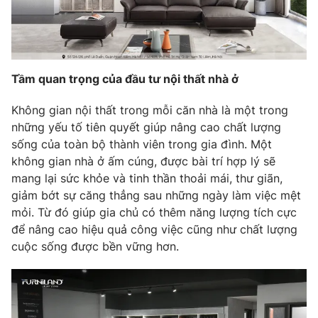
Phim VTV
Giải trí
Hậu trường
Điện ảnh
Đời sống
Nhân vật
Âm nhạc
Tầm quan trọng của đầu tư nội thất nhà ở
Du lịch
Khán giả
Giáo dục
Sao
Không gian nội thất trong mỗi căn nhà là một trong
Làm đẹp
Giải sao mai
Tuyển sinh
những yếu tố tiên quyết giúp nâng cao chất lượng
Công nghệ
Chất lượng cuộc sống
sống của toàn bộ thành viên trong gia đình. Một
Học trực tuyến
không gian nhà ở ấm cúng, được bài trí hợp lý sẽ
Hitech Công nghệ tương lai
mang lại sức khỏe và tinh thần thoải mái, thư giãn,
Giao lưu trực tuyến
giảm bớt sự căng thẳng sau những ngày làm việc mệt
Sản phẩm
mỏi. Từ đó giúp gia chủ có thêm năng lượng tích cực
Lịch phát sóng
Thị trường
để nâng cao hiệu quả công việc cũng như chất lượng
cuộc sống được bền vững hơn.
Tư vấn
Chuyên mục khác
Emagazine
Podcast