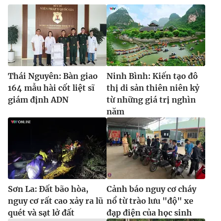
Thái Nguyên: Bàn giao
Ninh Bình: Kiến tạo đô
164 mẫu hài cốt liệt sĩ
thị di sản thiên niên kỷ
giám định ADN
từ những giá trị nghìn
năm
Sơn La: Đất bão hòa,
Cảnh báo nguy cơ cháy
nguy cơ rất cao xảy ra lũ
nổ từ trào lưu "độ" xe
quét và sạt lở đất
đạp điện của học sinh