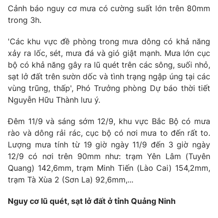
Cảnh báo nguy cơ mưa có cường suất lớn trên 80mm
trong 3h.
'Các khu vực đề phòng trong mưa dông có khả năng
THỜI BÁO VTV
xảy ra lốc, sét, mưa đá và gió giật mạnh. Mưa lớn cục
bộ có khả năng gây ra lũ quét trên các sông, suối nhỏ,
Theo dõi báo trên
sạt lở đất trên sườn dốc và tình trạng ngập úng tại các
vùng trũng, thấp', Phó Trưởng phòng Dự báo thời tiết
Nguyễn Hữu Thành lưu ý.
Cơ quan chủ quản:
Đài Truyền hình Việt Nam
Cơ quan báo chí:
Thời báo VTV
Đêm 11/9 và sáng sớm 12/9, khu vực Bắc Bộ có mưa
Giấy phép hoạt động báo in và báo điện tử số 483/GP-BTTTT
rào và dông rải rác, cục bộ có nơi mưa to đến rất to.
cấp ngày 29/12/2023
Lượng mưa tính từ 19 giờ ngày 11/9 đến 3 giờ ngày
Tổng Biên tập:
Vũ Thanh Thủy
12/9 có nơi trên 90mm như: trạm Yên Lâm (Tuyên
Quang) 142,6mm, trạm Minh Tiến (Lào Cai) 154,2mm,
Phó Tổng Biên tập:
Nguyễn Thị Mỹ Hạnh, Phạm Quốc Thắng,
Nguyễn Trọng Ninh
trạm Tà Xùa 2 (Sơn La) 92,6mm,...
Tổng đài VTV:
024.38 355 931 - 024.38 355 932
Nguy cơ lũ quét, sạt lở đất ở tỉnh Quảng Ninh
Ðiện thoại Thời báo VTV:
024.66 897 897