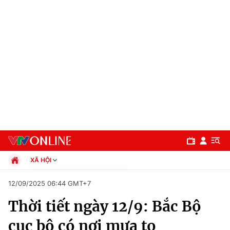
XÃ HỘI
Chính trị
12/09/2025 06:44 GMT+7
Xã hội
Thời tiết ngày 12/9: Bắc Bộ
Pháp luật
Chuyên mục
Kinh tế
cục bộ có nơi mưa to
Thể thao