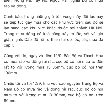
Biên, Hồng Hà, Tây Hồ, Ngọc Hà, Nghĩa Đô có mưa
rào và dông.
Photo
Infographic
Cảnh báo, trong những giờ tới, vùng mây đối lưu này
Video
Shorts video
sẽ tiếp tục gây mưa cho các khu vực trên, sau đó sẽ
lan sang các khu vưc khác thuộc nội thành Hà Nội.
Trong mưa dông có khả năng xảy ra lốc, sét và gió
VTV Money
VTV Thể thao
giật mạnh. Cấp độ rủi ro thiên tai do lốc, sét, mưa đá
cấp 1.
VTV Sức khoẻ
Bất động sản
Cùng với đó, ngày và đêm 12/9, Bắc Bộ và Thanh Hóa
có mưa rào và dông rải rác, cục bộ có nơi mưa to đến
Thị trường 24h
Tấm lòng Việt
rất to với lượng mưa 15-35mm, cục bộ có nơi trên
100mm.
VTV4
Vươn mình bằng AI
Chiều tối và tối 12/9, khu vực cao nguyên Trung Bộ và
Nam Bộ có mưa rào và dông rải rác, cục bộ có nơi
VTV9
VTV8
mưa to với lượng mưa 10-30mm, cục bộ có nơi trên
80mm.
Liên hệ tòa soạn
English