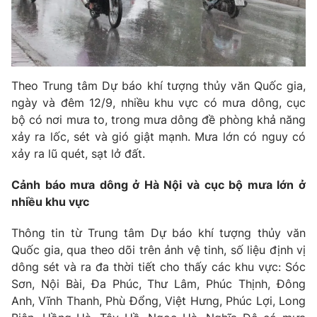
Phim VTV
Giải trí
Hậu trường
Điện ảnh
Đời sống
Nhân vật
Âm nhạc
Du lịch
Theo Trung tâm Dự báo khí tượng thủy văn Quốc gia,
Khán giả
Giáo dục
Sao
ngày và đêm 12/9, nhiều khu vực có mưa dông, cục
Làm đẹp
Giải sao mai
bộ có nơi mưa to, trong mưa dông đề phòng khả năng
Tuyển sinh
xảy ra lốc, sét và gió giật mạnh. Mưa lớn có nguy có
Công nghệ
Chất lượng cuộc sống
xảy ra lũ quét, sạt lở đất.
Học trực tuyến
Hitech Công nghệ tương lai
Giao lưu trực tuyến
Cảnh báo mưa dông ở Hà Nội và cục bộ mưa lớn ở
Sản phẩm
nhiều khu vực
Lịch phát sóng
Thị trường
Thông tin từ Trung tâm Dự báo khí tượng thủy văn
Quốc gia, qua theo dõi trên ảnh vệ tinh, số liệu định vị
Tư vấn
dông sét và ra đa thời tiết cho thấy các khu vực: Sóc
Chuyên mục khác
Sơn, Nội Bài, Đa Phúc, Thư Lâm, Phúc Thịnh, Đông
Emagazine
Podcast
Anh, Vĩnh Thanh, Phù Đổng, Việt Hưng, Phúc Lợi, Long