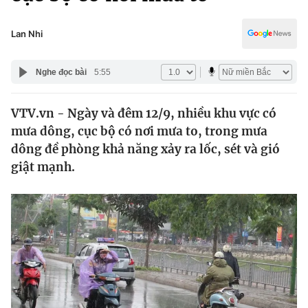
Chính trị
Truyền hình
Văn hóa - Giải trí
Lan Nhi
Xã hội
Y tế
Đời sống
Nghe đọc bài
5:55
Pháp luật
Công nghệ
Giáo dục
VTV.vn - Ngày và đêm 12/9, nhiều khu vực có
Y tế
mưa dông, cục bộ có nơi mưa to, trong mưa
dông đề phòng khả năng xảy ra lốc, sét và gió
Thế giới
giật mạnh.
Tin tức
Kinh tế
Thế giới đó đây
Tài chính
Dữ liệu và đời sống
Câu chuyện quốc tế
Thị trường
Truyền hình
Góc doanh nghiệp