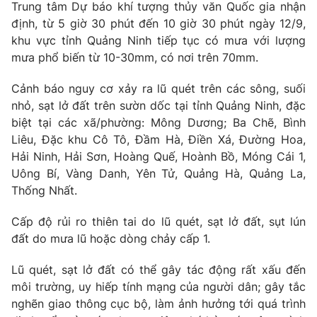
Email:
toasoan@vtv.vn
Trung tâm Dự báo khí tượng thủy văn Quốc gia nhận
Liên hệ quảng cáo:
024-7300.7108
định, từ 5 giờ 30 phút đến 10 giờ 30 phút ngày 12/9,
khu vực tỉnh Quảng Ninh tiếp tục có mưa với lượng
mưa phổ biến từ 10-30mm, có nơi trên 70mm.
Cảnh báo nguy cơ xảy ra lũ quét trên các sông, suối
nhỏ, sạt lở đất trên sườn dốc tại tỉnh Quảng Ninh, đặc
biệt tại các xã/phường: Mông Dương; Ba Chẽ, Bình
Liêu, Đặc khu Cô Tô, Đầm Hà, Điền Xá, Đường Hoa,
Hải Ninh, Hải Sơn, Hoàng Quế, Hoành Bồ, Móng Cái 1,
Uông Bí, Vàng Danh, Yên Tử, Quảng Hà, Quảng La,
Thống Nhất.
® Cấm sao chép dưới mọi hình thức nếu không có sự chấp
Cấp độ rủi ro thiên tai do lũ quét, sạt lở đất, sụt lún
thuận bằng văn bản. Ghi rõ nguồn VTV.vn khi phát hành lại
đất do mưa lũ hoặc dòng chảy cấp 1.
thông tin từ website này.
Lũ quét, sạt lở đất có thể gây tác động rất xấu đến
môi trường, uy hiếp tính mạng của người dân; gây tắc
nghẽn giao thông cục bộ, làm ảnh hưởng tới quá trình