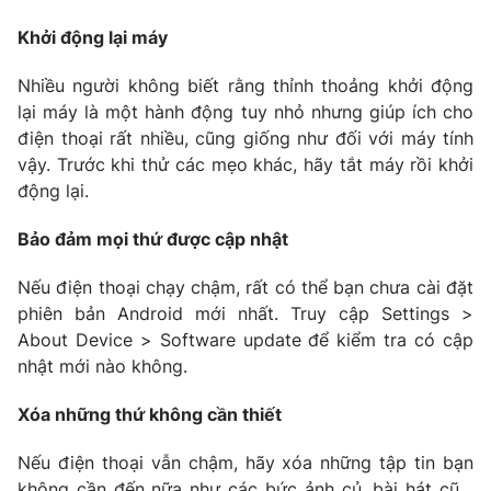
Phim VTV
Giải trí
Khởi động lại máy
Hậu trường
Điện ảnh
Nhiều người không biết rằng thỉnh thoảng khởi động
Đời sống
Nhân vật
lại máy là một hành động tuy nhỏ nhưng giúp ích cho
Âm nhạc
Du lịch
Khán giả
điện thoại rất nhiều, cũng giống như đối với máy tính
Giáo dục
Sao
vậy. Trước khi thử các mẹo khác, hãy tắt máy rồi khởi
Làm đẹp
Giải sao mai
động lại.
Tuyển sinh
Công nghệ
Chất lượng cuộc sống
Bảo đảm mọi thứ được cập nhật
Học trực tuyến
Hitech Công nghệ tương lai
Giao lưu trực tuyến
Nếu điện thoại chạy chậm, rất có thể bạn chưa cài đặt
Sản phẩm
phiên bản Android mới nhất. Truy cập Settings >
About Device > Software update để kiểm tra có cập
Lịch phát sóng
Thị trường
nhật mới nào không.
Tư vấn
Xóa những thứ không cần thiết
Chuyên mục khác
Emagazine
Nếu điện thoại vẫn chậm, hãy xóa những tập tin bạn
Podcast
không cần đến nữa như các bức ảnh củ, bài hát cũ…