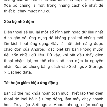
Xóa bỏ chúng là một trong những cách dễ nhất để
Photo
Infographic
thiết bị chạy mượt như cũ.
Video
Xóa bộ nhớ đệm
Shorts video
Điện thoại sẽ lưu lại một số hình ảnh hoặc dữ liệu nhất
VTV Money
VTV Thể thao
định gắn với ứng dụng để không phải tải chúng mỗi
lần kích hoạt ứng dụng. Đây là một tính năng được
VTV Sức khoẻ
chào đón của Android, đặc biệt khi bạn không muốn
Bất động sản
tiêu tốn nhiều dữ liệu. Dù vậy, khi bắt đầu thấy điện
thoại chậm lại, có thể chính bộ nhớ đệm là nguyên
Thị trường 24h
Tấm lòng Việt
nhân. Xóa bỏ chúng bằng cách vào Settings > Storage
> Cached data.
VTV4
Vươn mình bằng AI
Tắt hoặc giảm hiệu ứng động
VTV9
VTV8
Bạn có thể mở khóa hoàn toàn mục Thiết lập trên điện
thoại để loại bỏ hiệu ứng động, làm máy chạy nhanh
Liên hệ tòa soạn
hơn. Truy cập Settings > About phong, cuộn xuống
English