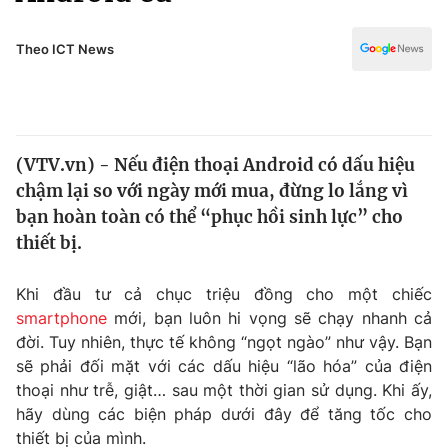
Chính trị
Truyền hình
Văn hóa - Giải trí
Theo ICT News
Xã hội
Y tế
Đời sống
Pháp luật
Công nghệ
Giáo dục
(VTV.vn) - Nếu điện thoại Android có dấu hiệu
Y tế
chậm lại so với ngày mới mua, đừng lo lắng vì
bạn hoàn toàn có thể “phục hồi sinh lực” cho
Thế giới
thiết bị.
Tin tức
Khi đầu tư cả chục triệu đồng cho một chiếc
Kinh tế
smartphone
mới, bạn luôn hi vọng sẽ chạy nhanh cả
Thế giới đó đây
Tài chính
đời. Tuy nhiên, thực tế không “ngọt ngào” như vậy. Bạn
Dữ liệu và đời sống
Câu chuyện quốc tế
sẽ phải đối mặt với các dấu hiệu “lão hóa” của điện
Thị trường
thoại như trễ, giật… sau một thời gian sử dụng. Khi ấy,
Truyền hình
hãy dùng các biện pháp dưới đây để tăng tốc cho
Góc doanh nghiệp
thiết bị của mình.