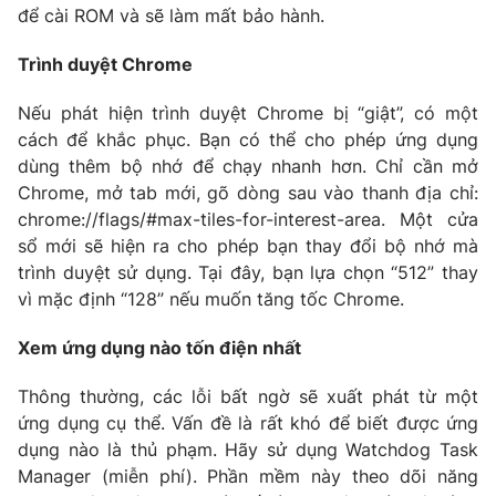
Email:
toasoan@vtv.vn
để cài ROM và sẽ làm mất bảo hành.
Liên hệ quảng cáo:
024-7300.7108
Trình duyệt Chrome
Nếu phát hiện trình duyệt Chrome bị “giật”, có một
cách để khắc phục. Bạn có thể cho phép ứng dụng
dùng thêm bộ nhớ để chạy nhanh hơn. Chỉ cần mở
Chrome, mở tab mới, gõ dòng sau vào thanh địa chỉ:
chrome://flags/#max-tiles-for-interest-area. Một cửa
sổ mới sẽ hiện ra cho phép bạn thay đổi bộ nhớ mà
trình duyệt sử dụng. Tại đây, bạn lựa chọn “512” thay
vì mặc định “128” nếu muốn tăng tốc Chrome.
® Cấm sao chép dưới mọi hình thức nếu không có sự chấp
Xem ứng dụng nào tốn điện nhất
thuận bằng văn bản. Ghi rõ nguồn VTV.vn khi phát hành lại
thông tin từ website này.
Thông thường, các lỗi bất ngờ sẽ xuất phát từ một
ứng dụng cụ thể. Vấn đề là rất khó để biết được ứng
dụng nào là thủ phạm. Hãy sử dụng Watchdog Task
Manager (miễn phí). Phần mềm này theo dõi năng