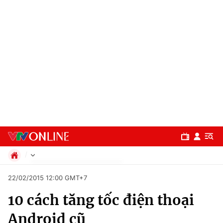
Chính trị
22/02/2015 12:00 GMT+7
Xã hội
10 cách tăng tốc điện thoại
Pháp luật
Chuyên mục
Kinh tế
Android cũ
Thể thao