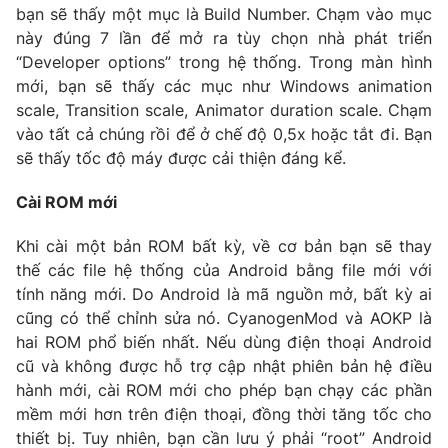
bạn sẽ thấy một mục là Build Number. Chạm vào mục
này đúng 7 lần để mở ra tùy chọn nhà phát triển
“Developer options” trong hệ thống. Trong màn hình
mới, bạn sẽ thấy các mục như Windows animation
THỜI BÁO VTV
scale, Transition scale, Animator duration scale. Chạm
vào tất cả chúng rồi để ở chế độ 0,5x hoặc tắt đi. Bạn
Theo dõi báo trên
sẽ thấy tốc độ máy được cải thiện đáng kể.
Cài ROM mới
Cơ quan chủ quản:
Đài Truyền hình Việt Nam
Cơ quan báo chí:
Thời báo VTV
Khi cài một bản ROM bất kỳ, về cơ bản bạn sẽ thay
thế các file hệ thống của Android bằng file mới với
Giấy phép hoạt động báo in và báo điện tử số 483/GP-BTTTT
cấp ngày 29/12/2023
tính năng mới. Do Android là mã nguồn mở, bất kỳ ai
cũng có thể chỉnh sửa nó. CyanogenMod và AOKP là
Tổng Biên tập:
Vũ Thanh Thủy
hai ROM phổ biến nhất. Nếu dùng điện thoại Android
Phó Tổng Biên tập:
Nguyễn Thị Mỹ Hạnh, Phạm Quốc Thắng,
cũ và không được hỗ trợ cập nhật phiên bản hệ điều
Nguyễn Trọng Ninh
hành mới, cài ROM mới cho phép bạn chạy các phần
Tổng đài VTV:
024.38 355 931 - 024.38 355 932
mềm mới hơn trên điện thoại, đồng thời tăng tốc cho
Ðiện thoại Thời báo VTV:
024.66 897 897
thiết bị. Tuy nhiên, bạn cần lưu ý phải “root” Android