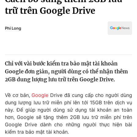
Chính trị
Truyền hình
trữ trên Google Drive
Văn hóa - Giải trí
Xã hội
Y tế
Phi Long
Đời sống
Pháp luật
Công nghệ
Giáo dục
Y tế
Chỉ với vài bước kiểm tra bảo mật tài khoản
Google đơn giản, người dùng có thể nhận thêm
Thế giới
2GB dung lượng lưu trữ trên Google Drive.
Tin tức
Kinh tế
Về cơ bản,
Google
Drive đã cung cấp cho người dùng
Thế giới đó đây
dung lượng lưu trữ miễn phí lên tới 15GB trên dịch vụ
Tài chính
Dữ liệu và đời sống
này. Để giúp người dùng sử dụng tài khoản an toàn
Câu chuyện quốc tế
Thị trường
hơn, Google sẽ tặng thêm 2GB lưu trữ miễn phí trên
Google Drive dành cho những người thực hiện bài
Truyền hình
Góc doanh nghiệp
kiểm tra bảo mật tài khoản.