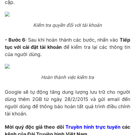
cập.
Kiểm tra quyền đối với tài khoản
THỜI BÁO VTV
- Bước 6
: Sau khi hoàn thành các bước, nhấn vào
Tiếp
tục với cài đặt tài khoản
để kiểm tra lại các thông tin
của người dùng.
Theo dõi báo trên
Cơ quan chủ quản:
Đài Truyền hình Việt Nam
Hoàn thành việc kiểm tra
Cơ quan báo chí:
Thời báo VTV
Google sẽ tự động tăng dung lượng lưu trữ cho người
Giấy phép hoạt động báo in và báo điện tử số 483/GP-BTTTT
cấp ngày 29/12/2023
dùng thêm 2GB từ ngày 28/2/2015 và gửi email đến
người dùng để thông báo hoàn tất quá trình điều chỉnh
Tổng Biên tập:
Vũ Thanh Thủy
tài khoản.
Phó Tổng Biên tập:
Nguyễn Thị Mỹ Hạnh, Phạm Quốc Thắng,
Nguyễn Trọng Ninh
Mời quý độc giả theo dõi
Truyền hình trực tuyến
các
Tổng đài VTV:
024.38 355 931 - 024.38 355 932
kênh của Đài Truyền hình Việt Nam.