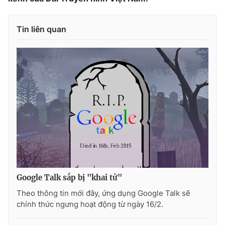
Ðiện thoại Thời báo VTV:
024.66 897 897
Email:
toasoan@vtv.vn
Tin liên quan
Liên hệ quảng cáo:
024-7300.7108
® Cấm sao chép dưới mọi hình thức nếu không có sự chấp
Google Talk sắp bị "khai tử"
thuận bằng văn bản. Ghi rõ nguồn VTV.vn khi phát hành lại
Theo thông tin mới đây, ứng dụng Google Talk sẽ
thông tin từ website này.
chính thức ngưng hoạt động từ ngày 16/2.