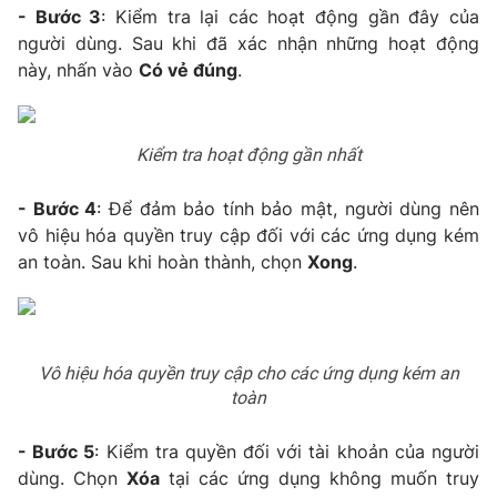
- Bước 3
: Kiểm tra lại các hoạt động gần đây của
Photo
Infographic
người dùng. Sau khi đã xác nhận những hoạt động
này, nhấn vào
Có vẻ đúng
.
Video
Shorts video
Kiểm tra hoạt động gần nhất
VTV Money
VTV Thể thao
- Bước 4
: Để đảm bảo tính bảo mật, người dùng nên
VTV Sức khoẻ
Bất động sản
vô hiệu hóa quyền truy cập đối với các ứng dụng kém
an toàn. Sau khi hoàn thành, chọn
Xong
.
Thị trường 24h
Tấm lòng Việt
VTV4
Vươn mình bằng AI
Vô hiệu hóa quyền truy cập cho các ứng dụng kém an
toàn
VTV9
VTV8
- Bước 5
: Kiểm tra quyền đối với tài khoản của người
dùng. Chọn
Xóa
tại các ứng dụng không muốn truy
Liên hệ tòa soạn
English