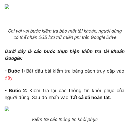
Phim VTV
Giải trí
Hậu trường
Điện ảnh
Đời sống
Nhân vật
Âm nhạc
Chỉ với vài bước kiểm tra bảo mật tài khoản, người dùng
Du lịch
Khán giả
có thể nhận 2GB lưu trữ miễn phí trên Google Drive
Giáo dục
Sao
Làm đẹp
Giải sao mai
Dưới đây là các bước thực hiện kiểm tra tài khoản
Tuyển sinh
Công nghệ
Chất lượng cuộc sống
Google:
Học trực tuyến
Hitech Công nghệ tương lai
- Bước 1
: Bắt đầu bài kiểm tra bằng cách truy cập vào
Giao lưu trực tuyến
đây
.
Sản phẩm
Lịch phát sóng
- Bước 2
: Kiểm tra lại các thông tin khôi phục của
Thị trường
người dùng. Sau đó nhấn vào
Tất cả đã hoàn tất
.
Tư vấn
Chuyên mục khác
Kiểm tra các thông tin khôi phục
Emagazine
Podcast