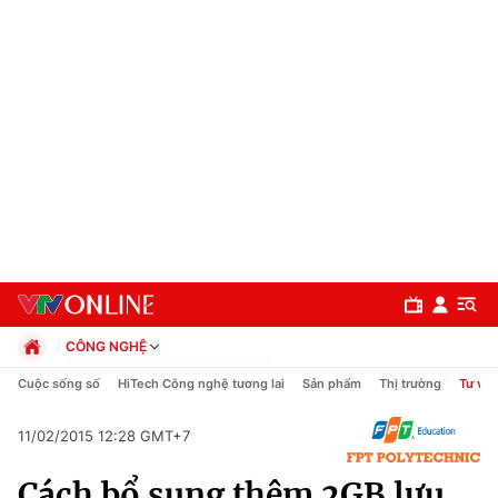
CÔNG NGHỆ
Chính trị
Cuộc sống số
HiTech Công nghệ tương lai
Sản phẩm
Thị trường
Tư vấn
Xã hội
Pháp luật
11/02/2015 12:28 GMT+7
Chuyên mục
Kinh tế
Cách bổ sung thêm 2GB lưu
Thể thao