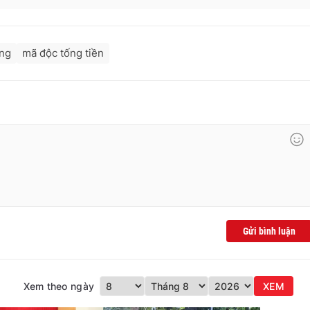
ông
mã độc tống tiền
Gửi bình luận
Xem theo ngày
XEM