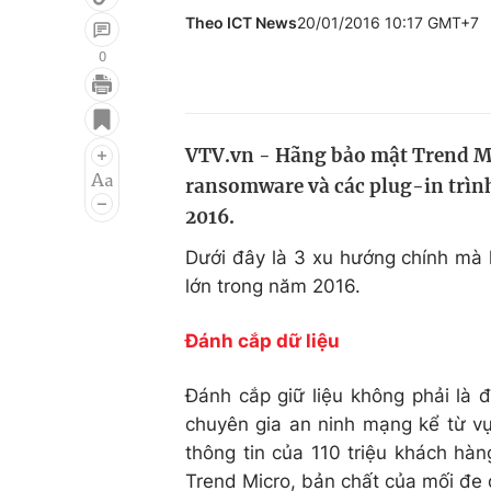
Theo ICT News
20/01/2016 10:17 GMT+7
0
Giải trí
Đời sống
Điện ảnh
Du lịch
VTV.vn - Hãng bảo mật Trend Mic
ransomware và các plug-in trìn
Âm nhạc
Làm đẹp
2016.
Sao
Chất lượng cuộc sốn
Dưới đây là 3 xu hướng chính mà k
lớn trong năm 2016.
Đánh cắp dữ liệu
Đánh cắp giữ liệu không phải là
chuyên gia an ninh mạng kể từ vụ
thông tin của 110 triệu khách hà
Trend Micro, bản chất của mối đe 