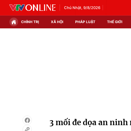
Chủ Nhật, 9/8/2026
CHÍNH TRỊ
XÃ HỘI
PHÁP LUẬT
THẾ GIỚI
Chính trị
Xã hội
Thế giới
Kinh tế
Tin tức
Tài chính
Thế giới đó đây
Thị trường
Câu chuyện quốc tế
Góc doanh nghiệp
Dữ liệu và đời sống
3 mối đe dọa an ninh