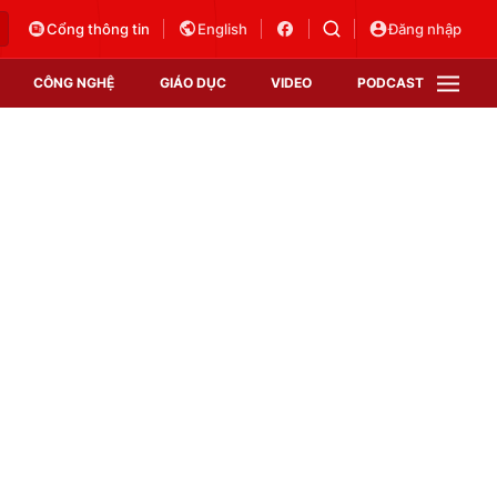
Cổng thông tin
English
Đăng nhập
CÔNG NGHỆ
GIÁO DỤC
VIDEO
PODCAST
VTV Money
VTV Thể thao
VTV Sức khoẻ
Bất động sản
Thị trường 24h
Tấm lòng Việt
Vươn mình bằng AI
VTV4
VTV8
VTV9
Lịch phát sóng
Giao lưu trực tuyến
Sự kiện