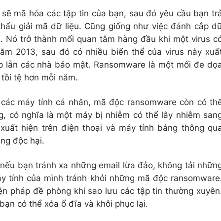
sẽ mã hóa các tập tin của bạn, sau đó yêu cầu bạn tr
khẩu giải mã dữ liệu. Cũng giống như việc đánh cắp d
i. Nó trở thành mối quan tâm hàng đầu khi một virus c
năm 2013, sau đó có nhiều biến thể của virus này xuấ
p lẫn các nhà bảo mật. Ransomware là một mối đe dọ
 tồi tệ hơn mỗi năm.
o các máy tính cá nhân, mã độc ransomware còn có th
ng, có nghĩa là một máy bị nhiễm có thể lây nhiễm san
xuất hiện trên điện thoại và máy tính bảng thông qu
ng độc hại.
 nếu bạn tránh xa những email lừa đảo, không tải nhữn
máy tính của mình tránh khỏi những mã độc ransomware
ện pháp đề phòng khi sao lưu các tập tin thường xuyên
ạn có thể xóa ổ đĩa và khôi phục lại.