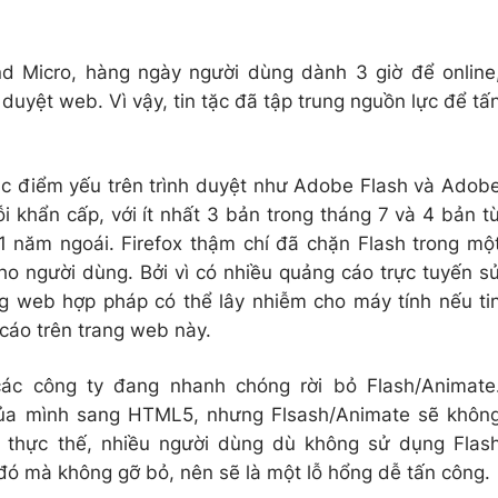
d Micro, hàng ngày người dùng dành 3 giờ để online
h duyệt web. Vì vậy, tin tặc đã tập trung nguồn lực để tấ
c điểm yếu trên trình duyệt như Adobe Flash và Adob
i khẩn cấp, với ít nhất 3 bản trong tháng 7 và 4 bản t
11 năm ngoái. Firefox thậm chí đã chặn Flash trong mộ
ho người dùng. Bởi vì có nhiều quảng cáo trực tuyến s
g web hợp pháp có thể lây nhiễm cho máy tính nếu ti
cáo trên trang web này.
ác công ty đang nhanh chóng rời bỏ Flash/Animate
ủa mình sang HTML5, nhưng Flsash/Animate sẽ khôn
ên thực thế, nhiều người dùng dù không sử dụng Flas
đó mà không gỡ bỏ, nên sẽ là một lỗ hổng dễ tấn công.