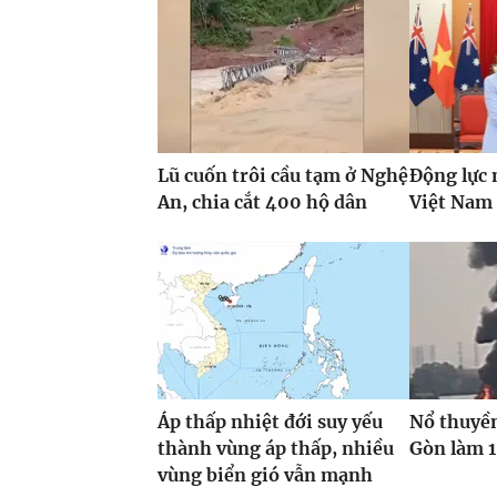
Lũ cuốn trôi cầu tạm ở Nghệ
Động lực 
An, chia cắt 400 hộ dân
Việt Nam 
Áp thấp nhiệt đới suy yếu
Nổ thuyền
thành vùng áp thấp, nhiều
Gòn làm 1
vùng biển gió vẫn mạnh