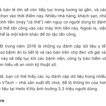
 bán lẻ lớn sẽ còn tiếp tục trong tương lai gần, và cá
chọn vào thời điểm này. Nhiều nhà hàng, khách sạn, nh
ính tiền (máy “cà thẻ”) nên nguy cơ người dùng bị đán
c có thể tấn công vào các máy tính tiền này. Ngoài ra, việ
hể là một kênh khác để tin tặc tấn công.
ất trong năm 2016 là những vụ đánh cắp dữ liệu y tế
ơ bệnh án bị tiết lộ và rao bán trên chợ đen với giá và
này sẽ tiếp tục khi các bệnh viện, công ty bảo hiểm v
ìm hiểu về an ninh kỹ thuật số.
tế, bạn có thể thấy các vụ đánh cắp dữ liệu trong nhiề
 VTech – nhà sản xuất đồ chơi, để lộ thông tin của hơ
iệu tại Hello Kitty ảnh hưởng 3,3 triệu người dùng.
re