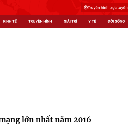
Truyền hình trực tuyến
KINH TẾ
TRUYỀN HÌNH
GIẢI TRÍ
Y TẾ
ĐỜI SỐNG
Pháp luật
Y tế
Truyền hình
Multimedia
Phim VTV
Video
Hậu trường
Shorts video
Nhân vật
Podcast
Khán giả
EMagazine
Giải sao mai
Photo
 mạng lớn nhất năm 2016
Infographic