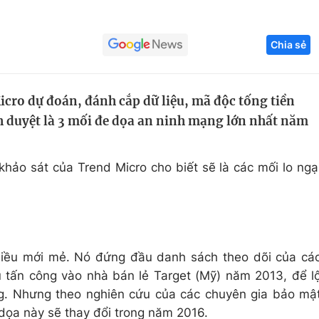
Góc ảnh
Chia sẻ
Giáo dục
Công nghệ
Tuyển sinh
Hitech Công ng
ro dự đoán, đánh cắp dữ liệu, mã độc tống tiền
h duyệt là 3 mối đe dọa an ninh mạng lớn nhất năm
Học trực tuyến
Sản phẩm
g
Thị trường
hảo sát của Trend Micro cho biết sẽ là các mối lo ngạ
Tư vấn
 điều mới mẻ. Nó đứng đầu danh sách theo dõi của cá
 tấn công vào nhà bán lẻ Target (Mỹ) năm 2013, để l
ng. Nhưng theo nghiên cứu của các chuyên gia bảo mậ
dọa này sẽ thay đổi trong năm 2016.