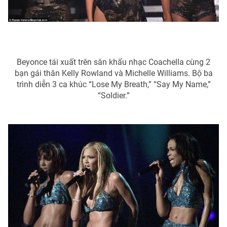
Phim VTV
Giải trí
Hậu trường
Điện ảnh
Đời sống
Nhân vật
Âm nhạc
Du lịch
Beyonce tái xuất trên sân khấu nhạc Coachella cùng 2
Khán giả
Giáo dục
Sao
bạn gái thân Kelly Rowland và Michelle Williams. Bộ ba
Làm đẹp
Giải sao mai
trình diễn 3 ca khúc “Lose My Breath,” “Say My Name,”
Tuyển sinh
“Soldier.”
Công nghệ
Chất lượng cuộc sống
Học trực tuyến
Hitech Công nghệ tương lai
Giao lưu trực tuyến
Sản phẩm
Lịch phát sóng
Thị trường
Tư vấn
Chuyên mục khác
Emagazine
Podcast