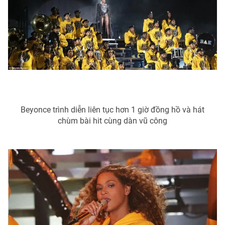
Ðiện thoại Thời báo VTV:
024.66 897 897
Email:
toasoan@vtv.vn
Liên hệ quảng cáo:
024-7300.7108
Beyonce trình diễn liên tục hơn 1 giờ đồng hồ và hát
chùm bài hit cùng dàn vũ công
® Cấm sao chép dưới mọi hình thức nếu không có sự chấp
thuận bằng văn bản. Ghi rõ nguồn VTV.vn khi phát hành lại
thông tin từ website này.