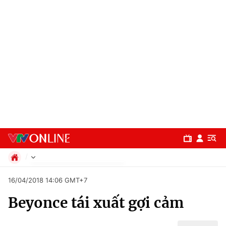
Chính trị
16/04/2018 14:06 GMT+7
Xã hội
Beyonce tái xuất gợi cảm
Pháp luật
Chuyên mục
Kinh tế
Thể thao