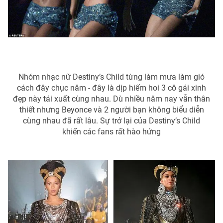
Photo
Infographic
Video
Shorts video
VTV Money
VTV Thể thao
Nhóm nhạc nữ Destiny’s Child từng làm mưa làm gió
cách đây chục năm - đây là dịp hiếm hoi 3 cô gái xinh
đẹp này tái xuất cùng nhau. Dù nhiều năm nay vẫn thân
VTV Sức khoẻ
Bất động sản
thiết nhưng Beyonce và 2 người bạn không biểu diễn
cùng nhau đã rất lâu. Sự trở lại của Destiny’s Child
Thị trường 24h
Tấm lòng Việt
khiến các fans rất hào hứng
VTV4
Vươn mình bằng AI
VTV9
VTV8
Liên hệ tòa soạn
English