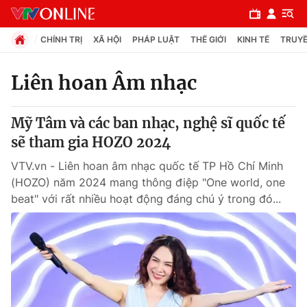
CHÍNH TRỊ
XÃ HỘI
PHÁP LUẬT
THẾ GIỚI
KINH TẾ
TRUYỀ
Liên hoan Âm nhạc
Chuyên mục
Mỹ Tâm và các ban nhạc, nghệ sĩ quốc tế
Chính trị
sẽ tham gia HOZO 2024
VTV.vn - Liên hoan âm nhạc quốc tế TP Hồ Chí Minh
Xã hội
(HOZO) năm 2024 mang thông điệp "One world, one
beat" với rất nhiều hoạt động đáng chú ý trong đó...
Pháp luật
Y tế
Thế giới