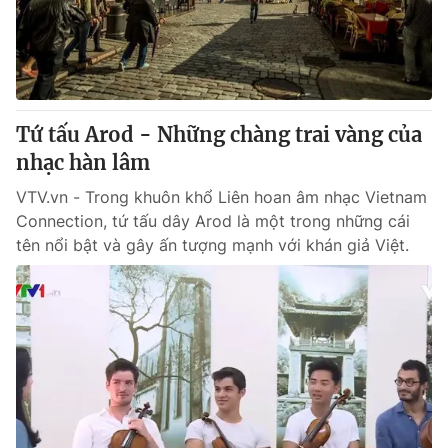
Thị trường 24h
Tấm lòng Việt
VTV4
Vươn mình bằng AI
VTV9
VTV8
Tứ tấu Arod - Những chàng trai vàng của
nhạc hàn lâm
Liên hệ tòa soạn
English
VTV.vn - Trong khuôn khổ Liên hoan âm nhạc Vietnam
Connection, tứ tấu dây Arod là một trong những cái
tên nổi bật và gây ấn tượng mạnh với khán giả Việt.
THỜI BÁO VTV
Theo dõi báo trên
Cơ quan chủ quản:
Đài Truyền hình Việt Nam
Cơ quan báo chí:
Thời báo VTV