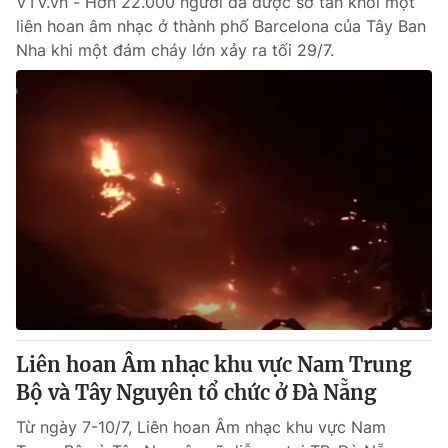
VTV.vn - Hơn 22.000 người đã được sơ tán khỏi một
liên hoan âm nhạc ở thành phố Barcelona của Tây Ban
Nha khi một đám cháy lớn xảy ra tối 29/7.
Liên hoan Âm nhạc khu vực Nam Trung
Bộ và Tây Nguyên tổ chức ở Đà Nẵng
Từ ngày 7-10/7, Liên hoan Âm nhạc khu vực Nam