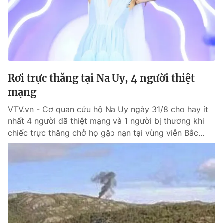
Tin tức
Kinh tế
Thế giới đó đây
Tài chính
Dữ liệu và đời sống
Câu chuyện quốc tế
Thị trường
Rơi trực thăng tại Na Uy, 4 người thiệt
Truyền hình
Góc doanh nghiệp
mạng
Phim VTV
Giải trí
VTV.vn - Cơ quan cứu hộ Na Uy ngày 31/8 cho hay ít
Hậu trường
nhất 4 người đã thiệt mạng và 1 người bị thương khi
Điện ảnh
chiếc trực thăng chở họ gặp nạn tại vùng viễn Bắc...
Đời sống
Nhân vật
Âm nhạc
Du lịch
Khán giả
Giáo dục
Sao
Làm đẹp
Giải sao mai
Tuyển sinh
Công nghệ
Chất lượng cuộc sống
Học trực tuyến
Hitech Công nghệ tương lai